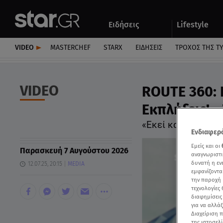
Αθλητικά
Quiz
Ειδήσεις
Lifestyle
Αυτοκίνητο
VIDEO
MASTERCHEF
STARX
ΕΙΔΉΣΕΙΣ
ΤΡΟΧΌΣ ΤΗΣ Τ
VIDEO
ROUTE 360: 
Εκπλήξεις! -
«Εκεί κατάλαβα ότ
Ενδιαφερό
Εμείς και οι
Παρασκευή 7 Αυγούστου 2026
αναγνωριστι
δυνατή η ε
12.07.25, 20:15
MEDIA
εμφανίζοντα
την παροχή 
τεχνολογίες
διαφημίσεις
για να αλλά
Διαχείριση 
της ιστοσελί