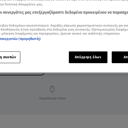
την Πολιτική Απορρήτου μας.
 οι συνεργάτες μας επεξεργαζόμαστε δεδομένα προκειμένου να παρασχ
ριβών δεδομένων γεωεντοπισμού. Ακριβής σάρωση χαρακτηριστικών συσκευής για αν
 Αποθήκευση ή/και πρόσβαση στα δεδομένα μιας συσκευής. Εξατομικευμένη διαφήμι
, μέτρηση διαφήμισης και περιεχομένου, έρευνα κοινού και ανάπτυξη υπηρεσιών.
συνεργατών (προμηθευτές)
η σκοπών
Απόρριψη όλων
Απ
ΓΙΑΝΝΗΣ ΑΠΟΣΤΟΛΑΚΗΣ
Περισσότερα Video