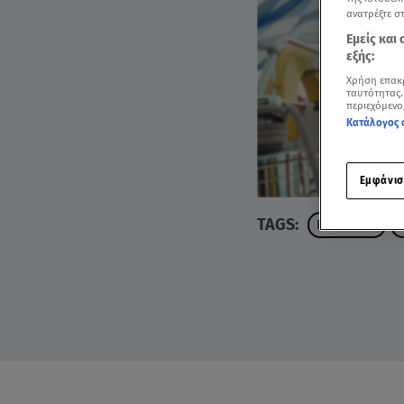
ανατρέξτε σ
Εμείς και
εξής:
Χρήση επακ
ταυτότητας.
περιεχόμενο
Κατάλογος 
Εμφάνισ
TAGS:
ROUTE 360