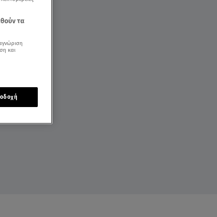
εθούν τα
αγνώριση
ση και
οδοχή