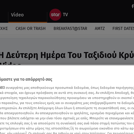
Video
ΎΧΗΣ
CASH OR TRASH
BREAKFAST@STAR
ΑΜΤΖ
FIRST DATE
Η Δεύτερη Ημέρα Του Ταξιδιού Κρύ
 Video
ι θα μας πάρει χρόνο για να γίνουμε ομάδα»
μαστε για το απόρρητό σας
603
συνεργάτες μας αποθηκεύουμε προσωπικά δεδομένα, όπως δεδομένα περιήγησης
κά στοιχεία, και έχουμε πρόσβαση σε αυτά στη συσκευή σας. Αν επιλέξετε Αποδοχή, θ
νεργοποίηση τεχνολογιών παρακολούθησης προκειμένου να υποστηριχθούν οι σκοποί
ι παρακάτω, για τους οποίους εμείς και οι συνεργάτες μας επεξεργαζόμαστε τα δεδομέ
υπηρεσιών. Αν επιλέξετε Απόρριψη όλων όλων ή αποσύρετε τη συγκατάθεσή σας, οι ε
 θα απενεργοποιηθούν. Αν απενεργοποιηθούν οι ιχνηλάτες, ορισμένο περιεχόμενο και κά
 που βλέπετε ενδέχεται να μην είναι τόσο σχετικές με εσάς. Μπορείτε να επανεμφανίσετ
ξετε τις επιλογές σας ή να αποσύρετε τη συναίνεσή σας ανά πάσα στιγμή πατώντας τον
προτιμήσεων στο κάτω μέρος της ιστοσελίδας [ή το αιωρούμενο εικονίδιο στο κάτω α
δας, εάν υπάρχει]. Οι επιλογές σας θα τεθούν σε ισχύ στον Ιστότοπος. Για περισσότερε