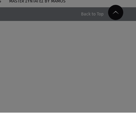
S
MASTER ΣΥΝΤΑΓΈΣ BY MAMOS
Back to Top