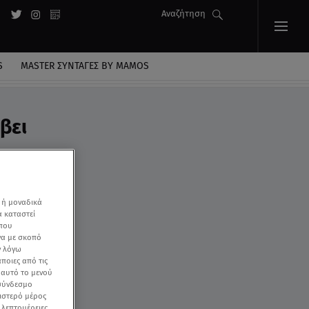
Αναζήτηση
S
MASTER ΣΥΝΤΑΓΈΣ BY MAMOS
βει
 ή μοναδικά
α καταστεί
 που
να με σκοπό
ν λόγω
ποιες από τις
ε αυτό το μενού
 σύνδεσμο
ριστερό μέρος
ς λεπτομέρειες