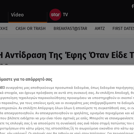
Video
ΎΧΗΣ
CASH OR TRASH
BREAKFAST@STAR
ΑΜΤΖ
FIRST DATE
: Η Αντίδραση Της Έφης Όταν Είδε 
deo
ο που έχει παραμελήσει πάρα πολύ τον εαυτό του»
μαστε για το απόρρητό σας
603
συνεργάτες μας αποθηκεύουμε προσωπικά δεδομένα, όπως δεδομένα περιήγησης
κά στοιχεία, και έχουμε πρόσβαση σε αυτά στη συσκευή σας. Αν επιλέξετε Αποδοχή, θ
νεργοποίηση τεχνολογιών παρακολούθησης προκειμένου να υποστηριχθούν οι σκοποί
ι παρακάτω, για τους οποίους εμείς και οι συνεργάτες μας επεξεργαζόμαστε τα δεδομέ
υπηρεσιών. Αν επιλέξετε Απόρριψη όλων όλων ή αποσύρετε τη συγκατάθεσή σας, οι ε
 θα απενεργοποιηθούν. Αν απενεργοποιηθούν οι ιχνηλάτες, ορισμένο περιεχόμενο και κά
 που βλέπετε ενδέχεται να μην είναι τόσο σχετικές με εσάς. Μπορείτε να επανεμφανίσετ
ξετε τις επιλογές σας ή να αποσύρετε τη συναίνεσή σας ανά πάσα στιγμή πατώντας τον
προτιμήσεων στο κάτω μέρος της ιστοσελίδας [ή το αιωρούμενο εικονίδιο στο κάτω α
δας, εάν υπάρχει]. Οι επιλογές σας θα τεθούν σε ισχύ στον Ιστότοπος. Για περισσότερε