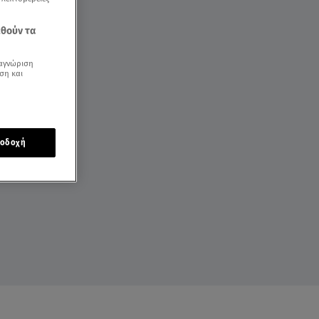
εθούν τα
αγνώριση
ση και
οδοχή