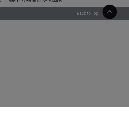
S
MASTER ΣΥΝΤΑΓΈΣ BY MAMOS
Back to Top