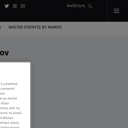
Αναζήτηση
S
MASTER ΣΥΝΤΑΓΈΣ BY MAMOS
Τον
 ή μοναδικά
α καταστεί
 που
να με σκοπό
ν λόγω
ποιες από τις
ε αυτό το μενού
 σύνδεσμο
ριστερό μέρος
ς λεπτομέρειες