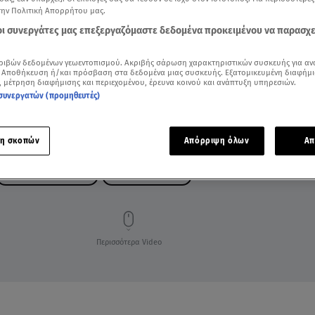
την Πολιτική Απορρήτου μας.
 οι συνεργάτες μας επεξεργαζόμαστε δεδομένα προκειμένου να παρασχ
ριβών δεδομένων γεωεντοπισμού. Ακριβής σάρωση χαρακτηριστικών συσκευής για αν
 Αποθήκευση ή/και πρόσβαση στα δεδομένα μιας συσκευής. Εξατομικευμένη διαφήμι
, μέτρηση διαφήμισης και περιεχομένου, έρευνα κοινού και ανάπτυξη υπηρεσιών.
συνεργατών (προμηθευτές)
η σκοπών
Απόρριψη όλων
Απ
FIRST DATES ΚΩΣΤΑΣ
FIRST DATES ΕΦΗ
Περισσότερα Video