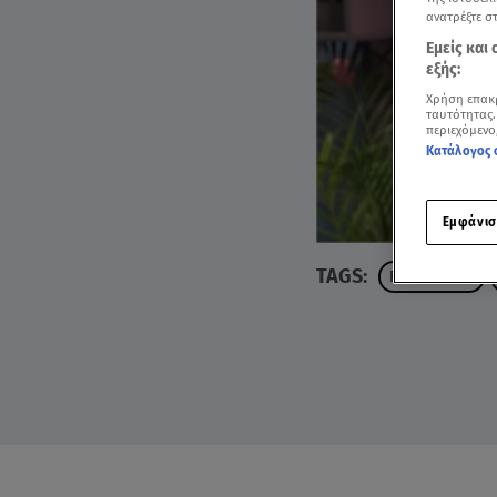
ανατρέξτε σ
Εμείς και
εξής:
Χρήση επακ
ταυτότητας.
περιεχόμενο
Κατάλογος 
Εμφάνισ
TAGS:
FIRST DATES