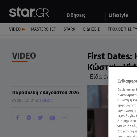
Αθλητικά
Quiz
Ειδήσεις
Lifestyle
Αυτοκίνητο
VIDEO
MASTERCHEF
STARX
ΕΙΔΉΣΕΙΣ
ΤΡΟΧΌΣ ΤΗΣ Τ
VIDEO
First Dates
Κώστα! - Vi
«Είδα έναν άνθρωπ
Ενδιαφερό
Εμείς και οι
Παρασκευή 7 Αυγούστου 2026
αναγνωριστι
δυνατή η ε
26.06.25, 21:43
MEDIA
εμφανίζοντα
την παροχή 
τεχνολογίες
διαφημίσεις
για να αλλά
Διαχείριση 
της ιστοσελί