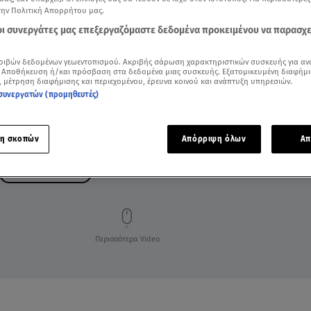
την Πολιτική Απορρήτου μας.
 οι συνεργάτες μας επεξεργαζόμαστε δεδομένα προκειμένου να παρασχ
ριβών δεδομένων γεωεντοπισμού. Ακριβής σάρωση χαρακτηριστικών συσκευής για αν
 Αποθήκευση ή/και πρόσβαση στα δεδομένα μιας συσκευής. Εξατομικευμένη διαφήμι
, μέτρηση διαφήμισης και περιεχομένου, έρευνα κοινού και ανάπτυξη υπηρεσιών.
συνεργατών (προμηθευτές)
η σκοπών
Απόρριψη όλων
Απ
ΝΙΚΟΣ ΠΟΛΙΤΑΚΟΣ
Περισσότερα Video