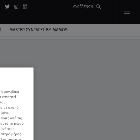
Αναζήτηση
S
MASTER ΣΥΝΤΑΓΈΣ BY MAMOS
 ή μοναδικά
α καταστεί
 που
να με σκοπό
ν λόγω
ποιες από τις
ε αυτό το μενού
 σύνδεσμο
ριστερό μέρος
ς λεπτομέρειες