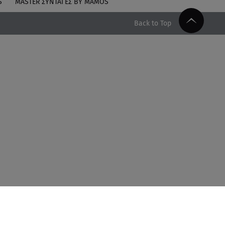
S
MASTER ΣΥΝΤΑΓΈΣ BY MAMOS
Back to Top