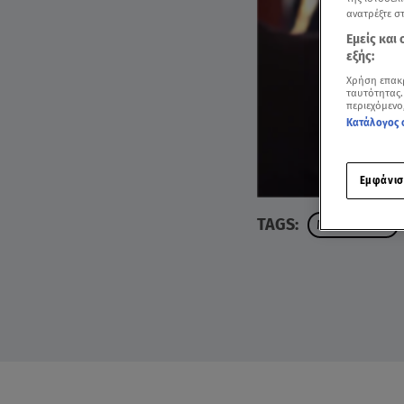
ανατρέξτε σ
Εμείς και
εξής:
Χρήση επακ
ταυτότητας.
περιεχόμενο
Κατάλογος 
Εμφάνισ
TAGS:
MASTERCHEF