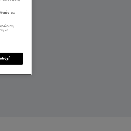
εθούν τα
αγνώριση
ση και
οδοχή