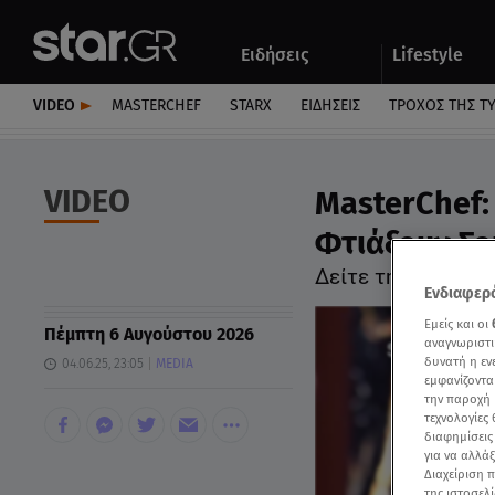
Αθλητικά
Quiz
Ειδήσεις
Lifestyle
Αυτοκίνητο
VIDEO
MASTERCHEF
STARX
ΕΙΔΉΣΕΙΣ
ΤΡΟΧΌΣ ΤΗΣ Τ
VIDEO
MasterChef:
Φτιάξουν Σο
Δείτε την αντίδρ
Ενδιαφερό
Εμείς και οι
Πέμπτη 6 Αυγούστου 2026
αναγνωριστι
δυνατή η ε
04.06.25, 23:05
MEDIA
εμφανίζοντα
την παροχή 
τεχνολογίες
διαφημίσεις
για να αλλά
Διαχείριση 
της ιστοσελί