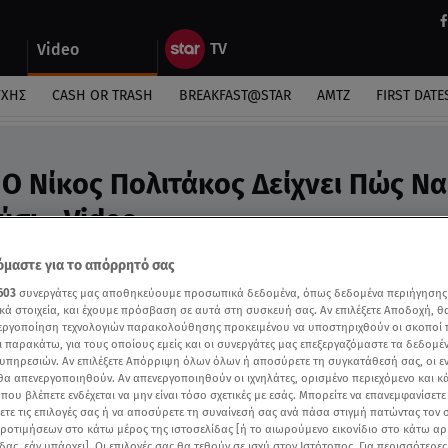
Video
ΎΧΗΣ
CASH OR TRASH
BREAKFAST@STAR
ΑΜΤΖ
FIRST DATE
 Ο Νίκος Πολιτάκος Δείχνει Πώς Να
ύσι - Video
αση των παικτών
μαστε για το απόρρητό σας
603
συνεργάτες μας αποθηκεύουμε προσωπικά δεδομένα, όπως δεδομένα περιήγησης
κά στοιχεία, και έχουμε πρόσβαση σε αυτά στη συσκευή σας. Αν επιλέξετε Αποδοχή, θ
νεργοποίηση τεχνολογιών παρακολούθησης προκειμένου να υποστηριχθούν οι σκοποί
ι παρακάτω, για τους οποίους εμείς και οι συνεργάτες μας επεξεργαζόμαστε τα δεδομέ
υπηρεσιών. Αν επιλέξετε Απόρριψη όλων όλων ή αποσύρετε τη συγκατάθεσή σας, οι ε
 θα απενεργοποιηθούν. Αν απενεργοποιηθούν οι ιχνηλάτες, ορισμένο περιεχόμενο και κά
 που βλέπετε ενδέχεται να μην είναι τόσο σχετικές με εσάς. Μπορείτε να επανεμφανίσετ
ξετε τις επιλογές σας ή να αποσύρετε τη συναίνεσή σας ανά πάσα στιγμή πατώντας τον
προτιμήσεων στο κάτω μέρος της ιστοσελίδας [ή το αιωρούμενο εικονίδιο στο κάτω α
δας, εάν υπάρχει]. Οι επιλογές σας θα τεθούν σε ισχύ στον Ιστότοπος. Για περισσότερε