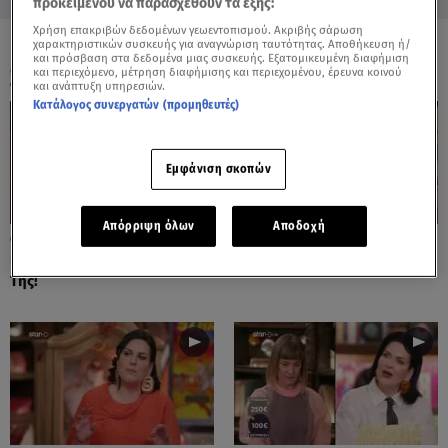
προκειμένου να παρασχεθούν τα εξής:
Χρήση επακριβών δεδομένων γεωεντοπισμού. Ακριβής σάρωση
χαρακτηριστικών συσκευής για αναγνώριση ταυτότητας. Αποθήκευση ή/
και πρόσβαση στα δεδομένα μιας συσκευής. Εξατομικευμένη διαφήμιση
ΟΛΑ ΤΑ ΒΙΝΤΕΟ
και περιεχόμενο, μέτρηση διαφήμισης και περιεχομένου, έρευνα κοινού
και ανάπτυξη υπηρεσιών.
Κατάλογος συνεργατών (προμηθευτές)
Εμφάνιση σκοπών
Απόρριψη όλων
Αποδοχή
Cash or Trash: Η Μάρω
Cash or Trash: Το Αντικείμενο
Κοντού Δημοπράτησε Πίνακά
Που Ενθουσίασε Τη Χιωτίνη
Της!