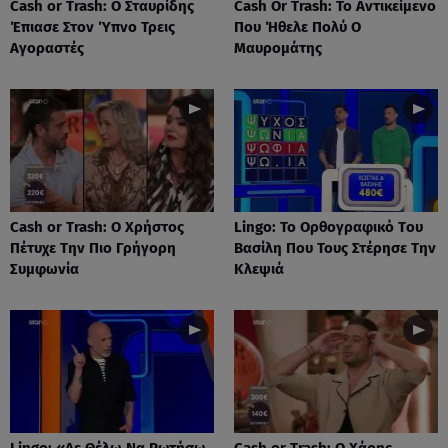
Cash or Trash: Ο Σταυρίδης
Cash Or Trash: Το Αντικείμενο
Έπιασε Στον Ύπνο Τρεις
Που Ήθελε Πολύ Ο
Αγοραστές
Μαυρομάτης
Cash or Trash: Ο Χρήστος
Lingo: Το Oρθογραφικό Tου
Πέτυχε Την Πιο Γρήγορη
Βασίλη Που Τους Στέρησε Την
Συμφωνία
Κλεψιά
Lingo: «Δε Θέλω Να Ρωτήσω
Cash or Trash: Ο Χάρης