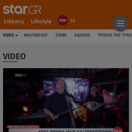
Ειδήσεις
Lifestyle
VIDEO
MASTERCHEF
STARX
ΕΙΔΉΣΕΙΣ
ΤΡΟΧΌΣ ΤΗΣ ΤΎΧΗ
VIDEO