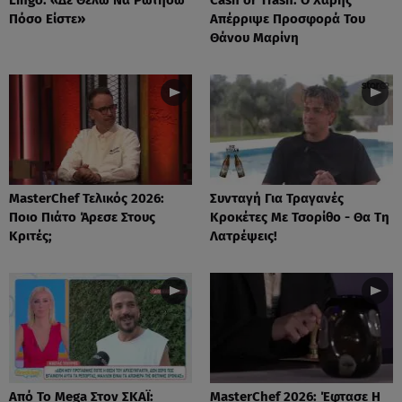
Πόσο Είστε»
Απέρριψε Προσφορά Του
Θάνου Μαρίνη
MasterChef Τελικός 2026:
Συνταγή Για Τραγανές
Ποιο Πιάτο Άρεσε Στους
Κροκέτες Με Τσορίθο - Θα Τη
Κριτές;
Λατρέψεις!
Από Το Mega Στον ΣΚΑΪ:
MasterChef 2026: Έφτασε Η