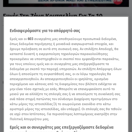
Ευχές Στη Ζήνα Κουτσελίνη Για Τα 10
Χρόνια Εκπομπής - Video
Ενδιαφερόμαστε για το απόρρητό σας
Εμείς και οι
603
συνεργάτες μας αποθηκεύουμε προσωπικά δεδομένα,
όπως δεδομένα περιήγησης ή μοναδικά αναγνωριστικά στοιχεία, και
έχουμε πρόσβαση σε αυτά στη συσκευή σας. Αν επιλέξετε Αποδοχή, θα
καταστεί δυνατή η ενεργοποίηση τεχνολογιών παρακολούθησης
προκειμένου να υποστηριχθούν οι σκοποί που εμφανίζονται παρακάτω,
για τους οποίους εμείς και οι συνεργάτες μας επεξεργαζόμαστε τα
δεδομένα με σκοπό την παροχή υπηρεσιών. Αν επιλέξετε Απόρριψη όλων
TAGS:
ΖΗΝΑ ΚΟΥΤΣΕΛΙΝΗ
ΑΛΗΘΕΙΕΣ ΜΕ ΤΗ ΖΗΝΑ
όλων ή αποσύρετε τη συγκατάθεσή σας, οι εν λόγω τεχνολογίες θα
απενεργοποιηθούν. Αν απενεργοποιηθούν οι ιχνηλάτες, ορισμένο
PARTY
περιεχόμενο και κάποιες από τις διαφημίσεις που βλέπετε ενδέχεται να
μην είναι τόσο σχετικές με εσάς. Μπορείτε να επανεμφανίσετε αυτό το
μενού για να αλλάξετε τις επιλογές σας ή να αποσύρετε τη συναίνεσή σας
ανά πάσα στιγμή πατώντας τον σύνδεσμο Διαχείριση προτιμήσεων στο
Τετάρτη 5 Αυγούστου 2026
κάτω μέρος της ιστοσελίδας [ή το αιωρούμενο εικονίδιο στο κάτω
αριστερό μέρος της ιστοσελίδας, εάν υπάρχει]. Οι επιλογές σας θα τεθούν
28.05.25, 15:02
MEDIA
σε ισχύ στον Ιστότοπος. Για περισσότερες λεπτομέρειες ανατρέξτε στην
Πηγή: Αλήθειες με τη Ζήνα
Πολιτική Απορρήτου μας.
Εμείς και οι συνεργάτες μας επεξεργαζόμαστε δεδομένα