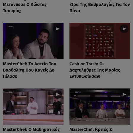
Μετάνιωσε Ο Κώστας
Ώρα Της Βαθμολογίας Για Τον
Τσουρός;
Πάνο
MasterChef: Το Αστείο Του
Cash or Trash: Οι
Βαρθαλίτη Που Κανείς Δε
Δαχτυλήθρες Της Μαρίας
Γέλασε
Εντυπωσίασαν!
MasterChef: Ο Μαθηματικός
MasterChef: Κριτές &