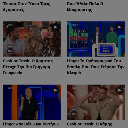
Έπιασε Στον Ύπνο Τρεις
Που Ήθελε Πολύ Ο
Αγοραστές
Μαυρομάτης
Cash or Trash: Ο Χρήστος
Lingo: Το Oρθογραφικό Tου
Πέτυχε Την Πιο Γρήγορη
Βασίλη Που Τους Στέρησε Την
Συμφωνία
Κλεψιά
Lingo: «Δε Θέλω Να Ρωτήσω
Cash or Trash: Ο Χάρης