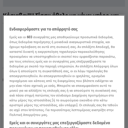
Κόσιαβα:"Η Σίσσυ ήθελε να κάνει ντόρο και
ξεχείλωσε το θέμα" - Video
Ενδιαφερόμαστε για το απόρρητό σας
Εμείς και οι
603
συνεργάτες μας αποθηκεύουμε προσωπικά δεδομένα,
όπως δεδομένα περιήγησης ή μοναδικά αναγνωριστικά στοιχεία, και
έχουμε πρόσβαση σε αυτά στη συσκευή σας. Αν επιλέξετε Αποδοχή, θα
καταστεί δυνατή η ενεργοποίηση τεχνολογιών παρακολούθησης
προκειμένου να υποστηριχθούν οι σκοποί που εμφανίζονται παρακάτω,
για τους οποίους εμείς και οι συνεργάτες μας επεξεργαζόμαστε τα
δεδομένα με σκοπό την παροχή υπηρεσιών. Αν επιλέξετε Απόρριψη όλων
TAGS:
ΤΖΩΡΤΖΕΛΑ ΚΟΣΙΑΒΑ
ΣΙΣΣΥ ΧΡΗΣΤΙΔΟΥ
όλων ή αποσύρετε τη συγκατάθεσή σας, οι εν λόγω τεχνολογίες θα
απενεργοποιηθούν. Αν απενεργοποιηθούν οι ιχνηλάτες, ορισμένο
ΑΝΤΕΛΙΝΑ ΒΑΡΘΑΚΟΥΡΗ
περιεχόμενο και κάποιες από τις διαφημίσεις που βλέπετε ενδέχεται να
μην είναι τόσο σχετικές με εσάς. Μπορείτε να επανεμφανίσετε αυτό το
μενού για να αλλάξετε τις επιλογές σας ή να αποσύρετε τη συναίνεσή σας
ανά πάσα στιγμή πατώντας τον σύνδεσμο Διαχείριση προτιμήσεων στο
Πέμπτη 6 Αυγούστου 2026
κάτω μέρος της ιστοσελίδας [ή το αιωρούμενο εικονίδιο στο κάτω
αριστερό μέρος της ιστοσελίδας, εάν υπάρχει]. Οι επιλογές σας θα τεθούν
27.03.25, 16:57
MEDIA
σε ισχύ στον Ιστότοπος. Για περισσότερες λεπτομέρειες ανατρέξτε στην
Πολιτική Απορρήτου μας.
Εμείς και οι συνεργάτες μας επεξεργαζόμαστε δεδομένα