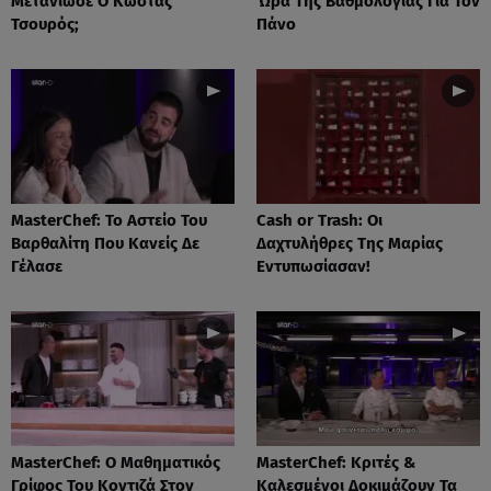
Μετάνιωσε Ο Κώστας
Ώρα Της Βαθμολογίας Για Τον
Τσουρός;
Πάνο
MasterChef: Το Αστείο Του
Cash or Trash: Οι
Βαρθαλίτη Που Κανείς Δε
Δαχτυλήθρες Της Μαρίας
Γέλασε
Εντυπωσίασαν!
MasterChef: Ο Μαθηματικός
MasterChef: Κριτές &
Γρίφος Του Κοντιζά Στον
Καλεσμένοι Δοκιμάζουν Τα