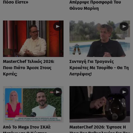
Πόσο Είστε»
Απέρριψε Προσφορά Του
Θάνου Μαρίνη
MasterChef Τελικός 2026:
Συνταγή Για Τραγανές
Ποιο Πιάτο Άρεσε Στους
Κροκέτες Με Τσορίθο - Θα Τη
Κριτές;
Λατρέψεις!
Από Το Mega Στον ΣΚΑΪ:
MasterChef 2026: Έφτασε Η