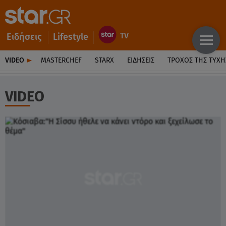
Ειδήσεις
Lifestyle
VIDEO
MASTERCHEF
STARX
ΕΙΔΉΣΕΙΣ
ΤΡΟΧΌΣ ΤΗΣ ΤΎΧΗ
VIDEO