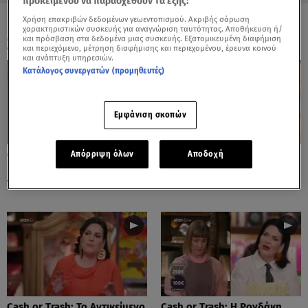
προκειμένου να παρασχεθούν τα εξής:
Χρήση επακριβών δεδομένων γεωεντοπισμού. Ακριβής σάρωση
χαρακτηριστικών συσκευής για αναγνώριση ταυτότητας. Αποθήκευση ή/
ΟΛΑ ΤΑ ΒΙΝΤΕΟ
και πρόσβαση στα δεδομένα μιας συσκευής. Εξατομικευμένη διαφήμιση
και περιεχόμενο, μέτρηση διαφήμισης και περιεχομένου, έρευνα κοινού
και ανάπτυξη υπηρεσιών.
Κατάλογος συνεργατών (προμηθευτές)
Εμφάνιση σκοπών
Cash or Trash: Η Μάρω
Cash or Trash: Το Αντικείμενο
Απόρριψη όλων
Αποδοχή
Κοντού Δημοπράτησε Πίνακά
Που Ενθουσίασε Τη Χιωτίνη
Της!
Cash or Trash: Το Αντικείμενο
Cash or Trash: Η Ρογδάκη