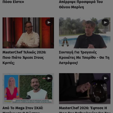
Πόσο Είστε»
Απέρριψε Προσφορά Του
Θάνου Μαρίνη
MasterChef Τελικός 2026:
Συνταγή Για Τραγανές
Ποιο Πιάτο Άρεσε Στους
Κροκέτες Με Τσορίθο - Θα Τη
Κριτές;
Λατρέψεις!
Από Το Mega Στον ΣΚΑΪ:
MasterChef 2026: Έφτασε Η