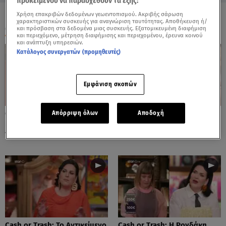
προκειμένου να παρασχεθούν τα εξής:
Χρήση επακριβών δεδομένων γεωεντοπισμού. Ακριβής σάρωση
χαρακτηριστικών συσκευής για αναγνώριση ταυτότητας. Αποθήκευση ή/
ΟΛΑ ΤΑ ΒΙΝΤΕΟ
και πρόσβαση στα δεδομένα μιας συσκευής. Εξατομικευμένη διαφήμιση
και περιεχόμενο, μέτρηση διαφήμισης και περιεχομένου, έρευνα κοινού
και ανάπτυξη υπηρεσιών.
Κατάλογος συνεργατών (προμηθευτές)
Εμφάνιση σκοπών
Cash or Trash: Η Μάρω
Cash or Trash: Το Αντικείμενο
Απόρριψη όλων
Αποδοχή
Κοντού Δημοπράτησε Πίνακά
Που Ενθουσίασε Τη Χιωτίνη
Της!
Cash or Trash: Το Αντικείμενο
Cash or Trash: Η Ρογδάκη