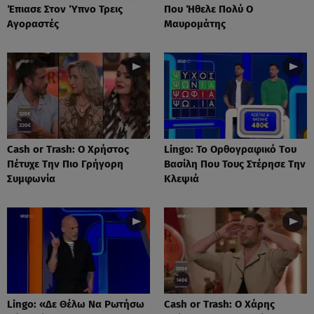
Έπιασε Στον Ύπνο Τρεις
Που Ήθελε Πολύ Ο
Αγοραστές
Μαυρομάτης
Cash or Trash: Ο Χρήστος
Lingo: Το Oρθογραφικό Tου
Πέτυχε Την Πιο Γρήγορη
Βασίλη Που Τους Στέρησε Την
Συμφωνία
Κλεψιά
Lingo: «Δε Θέλω Να Ρωτήσω
Cash or Trash: Ο Χάρης