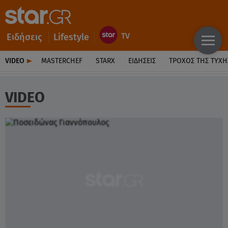
Ειδήσεις
Lifestyle
VIDEO
MASTERCHEF
STARX
ΕΙΔΉΣΕΙΣ
ΤΡΟΧΌΣ ΤΗΣ ΤΎΧΗ
VIDEO