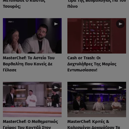
Μετάνιωσε Ο Κώστας
Ώρα Της Βαθμολογίας Για Τον
Τσουρός;
Πάνο
MasterChef: Το Αστείο Του
Cash or Trash: Οι
Βαρθαλίτη Που Κανείς Δε
Δαχτυλήθρες Της Μαρίας
Γέλασε
Εντυπωσίασαν!
MasterChef: Ο Μαθηματικός
MasterChef: Κριτές &
Γρίφος Του Κοντιζά Στον
Καλεσμένοι Δοκιμάζουν Τα