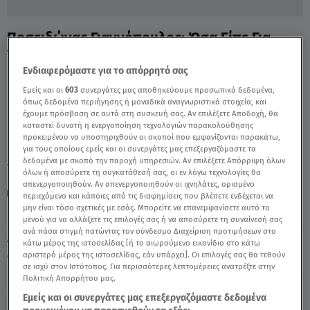
Ποσειδώνας Γιαννόπουλος: Όσα Είπε Για
Τη Μαρία Σολωμού - Video
Ενδιαφερόμαστε για το απόρρητό σας
Εμείς και οι
603
συνεργάτες μας αποθηκεύουμε προσωπικά δεδομένα,
όπως δεδομένα περιήγησης ή μοναδικά αναγνωριστικά στοιχεία, και
έχουμε πρόσβαση σε αυτά στη συσκευή σας. Αν επιλέξετε Αποδοχή, θα
καταστεί δυνατή η ενεργοποίηση τεχνολογιών παρακολούθησης
προκειμένου να υποστηριχθούν οι σκοποί που εμφανίζονται παρακάτω,
για τους οποίους εμείς και οι συνεργάτες μας επεξεργαζόμαστε τα
δεδομένα με σκοπό την παροχή υπηρεσιών. Αν επιλέξετε Απόρριψη όλων
TAGS:
ΠΟΣΕΙΔΩΝΑΣ ΓΙΑΝΝΟΠΟΥΛΟΣ
BREAKFAST@STAR
όλων ή αποσύρετε τη συγκατάθεσή σας, οι εν λόγω τεχνολογίες θα
απενεργοποιηθούν. Αν απενεργοποιηθούν οι ιχνηλάτες, ορισμένο
ΜΑΡΙΑ ΣΟΛΩΜΟΥ
περιεχόμενο και κάποιες από τις διαφημίσεις που βλέπετε ενδέχεται να
μην είναι τόσο σχετικές με εσάς. Μπορείτε να επανεμφανίσετε αυτό το
μενού για να αλλάξετε τις επιλογές σας ή να αποσύρετε τη συναίνεσή σας
ανά πάσα στιγμή πατώντας τον σύνδεσμο Διαχείριση προτιμήσεων στο
Δευτέρα 10 Αυγούστου 2026
κάτω μέρος της ιστοσελίδας [ή το αιωρούμενο εικονίδιο στο κάτω
αριστερό μέρος της ιστοσελίδας, εάν υπάρχει]. Οι επιλογές σας θα τεθούν
27.03.25, 13:02
MEDIA
σε ισχύ στον Ιστότοπος. Για περισσότερες λεπτομέρειες ανατρέξτε στην
Πολιτική Απορρήτου μας.
Εμείς και οι συνεργάτες μας επεξεργαζόμαστε δεδομένα