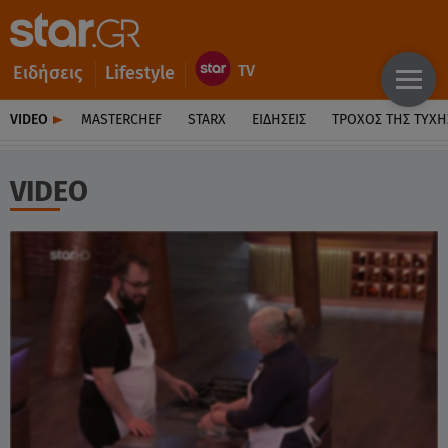
Ειδήσεις
Lifestyle
VIDEO
MASTERCHEF
STARX
ΕΙΔΉΣΕΙΣ
ΤΡΟΧΌΣ ΤΗΣ ΤΎΧΗ
VIDEO