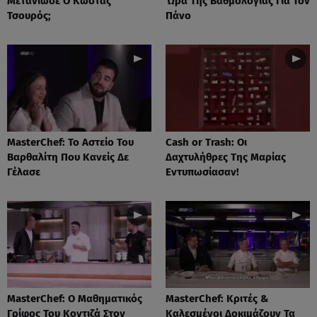
Μετάνιωσε Ο Κώστας
Ώρα Της Βαθμολογίας Για Τον
Τσουρός;
Πάνο
MasterChef: Το Αστείο Του
Cash or Trash: Οι
Βαρθαλίτη Που Κανείς Δε
Δαχτυλήθρες Της Μαρίας
Γέλασε
Εντυπωσίασαν!
MasterChef: Ο Μαθηματικός
MasterChef: Κριτές &
Γρίφος Του Κοντιζά Στον
Καλεσμένοι Δοκιμάζουν Τα