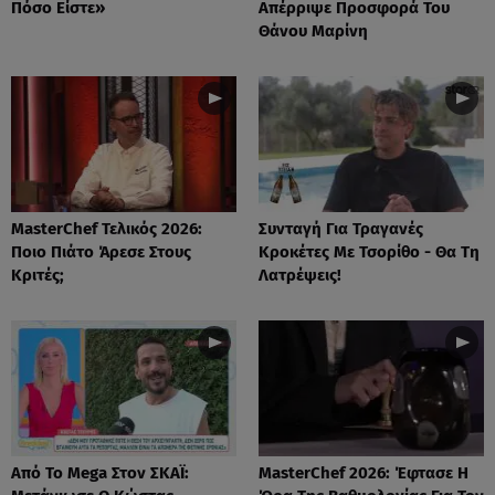
Πόσο Είστε»
Απέρριψε Προσφορά Του
Θάνου Μαρίνη
MasterChef Τελικός 2026:
Συνταγή Για Τραγανές
Ποιο Πιάτο Άρεσε Στους
Κροκέτες Με Τσορίθο - Θα Τη
Κριτές;
Λατρέψεις!
Από Το Mega Στον ΣΚΑΪ:
MasterChef 2026: Έφτασε Η