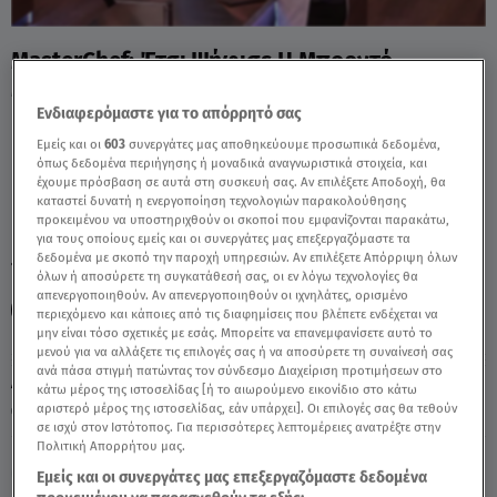
MasterChef: Έτσι Ψήφισε Η Μπορντό
Μπριγάδα - Video
Ενδιαφερόμαστε για το απόρρητό σας
Εμείς και οι
603
συνεργάτες μας αποθηκεύουμε προσωπικά δεδομένα,
όπως δεδομένα περιήγησης ή μοναδικά αναγνωριστικά στοιχεία, και
έχουμε πρόσβαση σε αυτά στη συσκευή σας. Αν επιλέξετε Αποδοχή, θα
καταστεί δυνατή η ενεργοποίηση τεχνολογιών παρακολούθησης
προκειμένου να υποστηριχθούν οι σκοποί που εμφανίζονται παρακάτω,
για τους οποίους εμείς και οι συνεργάτες μας επεξεργαζόμαστε τα
δεδομένα με σκοπό την παροχή υπηρεσιών. Αν επιλέξετε Απόρριψη όλων
TAGS:
MASTERCHEF
MASTERCHEF 2025
ΝΙΚΟΣ ΠΑΠΑΔΑΣ
όλων ή αποσύρετε τη συγκατάθεσή σας, οι εν λόγω τεχνολογίες θα
απενεργοποιηθούν. Αν απενεργοποιηθούν οι ιχνηλάτες, ορισμένο
ΚΛΕΟ ΙΜΠΡΑΧΙΜΙ
περιεχόμενο και κάποιες από τις διαφημίσεις που βλέπετε ενδέχεται να
μην είναι τόσο σχετικές με εσάς. Μπορείτε να επανεμφανίσετε αυτό το
μενού για να αλλάξετε τις επιλογές σας ή να αποσύρετε τη συναίνεσή σας
ανά πάσα στιγμή πατώντας τον σύνδεσμο Διαχείριση προτιμήσεων στο
Δευτέρα 10 Αυγούστου 2026
κάτω μέρος της ιστοσελίδας [ή το αιωρούμενο εικονίδιο στο κάτω
αριστερό μέρος της ιστοσελίδας, εάν υπάρχει]. Οι επιλογές σας θα τεθούν
19.03.25, 23:59
MEDIA
σε ισχύ στον Ιστότοπος. Για περισσότερες λεπτομέρειες ανατρέξτε στην
Πολιτική Απορρήτου μας.
Εμείς και οι συνεργάτες μας επεξεργαζόμαστε δεδομένα