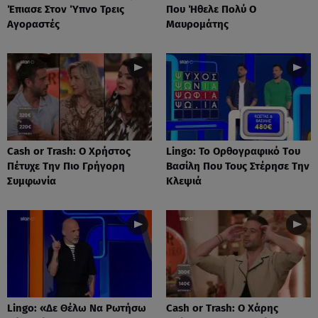
Έπιασε Στον Ύπνο Τρεις
Που Ήθελε Πολύ Ο
Αγοραστές
Μαυρομάτης
Cash or Trash: Ο Χρήστος
Lingo: Το Oρθογραφικό Tου
Πέτυχε Την Πιο Γρήγορη
Βασίλη Που Τους Στέρησε Την
Συμφωνία
Κλεψιά
Lingo: «Δε Θέλω Να Ρωτήσω
Cash or Trash: Ο Χάρης