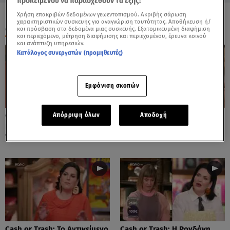
προκειμένου να παρασχεθούν τα εξής:
Χρήση επακριβών δεδομένων γεωεντοπισμού. Ακριβής σάρωση
χαρακτηριστικών συσκευής για αναγνώριση ταυτότητας. Αποθήκευση ή/
ΟΛΑ ΤΑ ΒΙΝΤΕΟ
και πρόσβαση στα δεδομένα μιας συσκευής. Εξατομικευμένη διαφήμιση
και περιεχόμενο, μέτρηση διαφήμισης και περιεχομένου, έρευνα κοινού
και ανάπτυξη υπηρεσιών.
Κατάλογος συνεργατών (προμηθευτές)
Εμφάνιση σκοπών
Cash or Trash: Η Μάρω
Cash or Trash: Το Αντικείμενο
Απόρριψη όλων
Αποδοχή
Κοντού Δημοπράτησε Πίνακά
Που Ενθουσίασε Τη Χιωτίνη
Της!
Cash or Trash: Το Αντικείμενο
Cash or Trash: Η Ρογδάκη