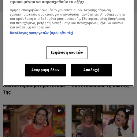
προκειμένου να παρασχεθούν τα εξής:
Χρήση επακριβών δεδομένων γεωεντοπισμού. Ακριβής σάρωση
χαρακτηριστικών συσκευής για αναγνώριση ταυτότητας. Αποθήκευση ή/
και πρόσβαση στα δεδομένα μιας συσκευής. Εξατομικευμένη διαφήμιση
και περιεχόμενο, μέτρηση διαφήμισης και περιεχομένου, έρευνα κοινού
ΟΛΑ ΤΑ ΒΙΝΤΕΟ
και ανάπτυξη υπηρεσιών.
Κατάλογος συνεργατών (προμηθευτές)
Εμφάνιση σκοπών
Απόρριψη όλων
Αποδοχή
Cash or Trash: Η Μάρω
Cash or Trash: Το Αντικείμενο
Κοντού Δημοπράτησε Πίνακά
Που Ενθουσίασε Τη Χιωτίνη
Της!