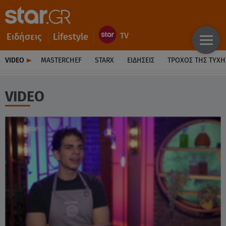
Ειδήσεις
Lifestyle
VIDEO
MASTERCHEF
STARX
ΕΙΔΉΣΕΙΣ
ΤΡΟΧΌΣ ΤΗΣ ΤΎΧΗ
VIDEO