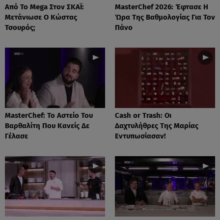
Από Το Mega Στον ΣΚΑΪ:
MasterChef 2026: Έφτασε Η
Μετάνιωσε Ο Κώστας
Ώρα Της Βαθμολογίας Για Τον
Τσουρός;
Πάνο
MasterChef: Το Αστείο Του
Cash or Trash: Οι
Βαρθαλίτη Που Κανείς Δε
Δαχτυλήθρες Της Μαρίας
Γέλασε
Εντυπωσίασαν!