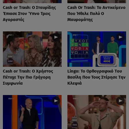
Cash or Trash: Ο Σταυρίδης
Cash Or Trash: Το Αντικείμενο
Έπιασε Στον Ύπνο Τρεις
Που Ήθελε Πολύ Ο
Αγοραστές
Μαυρομάτης
Cash or Trash: Ο Χρήστος
Lingo: Το Oρθογραφικό Tου
Πέτυχε Την Πιο Γρήγορη
Βασίλη Που Τους Στέρησε Την
Συμφωνία
Κλεψιά