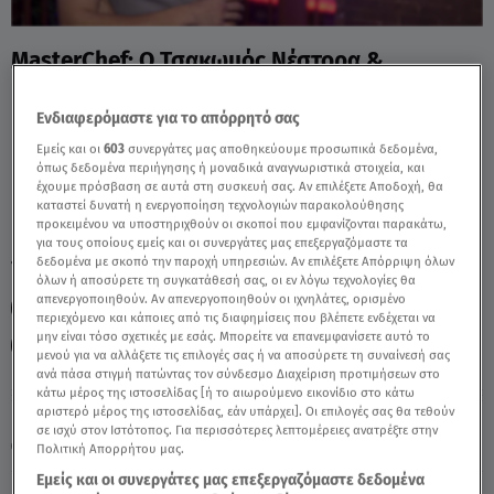
MasterChef: Ο Τσακωμός Νέστορα &
Άγγελου Στο Συμβούλιο - Video
Ενδιαφερόμαστε για το απόρρητό σας
Εμείς και οι
603
συνεργάτες μας αποθηκεύουμε προσωπικά δεδομένα,
όπως δεδομένα περιήγησης ή μοναδικά αναγνωριστικά στοιχεία, και
έχουμε πρόσβαση σε αυτά στη συσκευή σας. Αν επιλέξετε Αποδοχή, θα
καταστεί δυνατή η ενεργοποίηση τεχνολογιών παρακολούθησης
προκειμένου να υποστηριχθούν οι σκοποί που εμφανίζονται παρακάτω,
για τους οποίους εμείς και οι συνεργάτες μας επεξεργαζόμαστε τα
δεδομένα με σκοπό την παροχή υπηρεσιών. Αν επιλέξετε Απόρριψη όλων
TAGS:
MASTERCHEF
MASTERCHEF 2025
όλων ή αποσύρετε τη συγκατάθεσή σας, οι εν λόγω τεχνολογίες θα
απενεργοποιηθούν. Αν απενεργοποιηθούν οι ιχνηλάτες, ορισμένο
MASTERCHEF ΝΕΣΤΟΡΑΣ
MASTERCHEF ΑΓΓΕΛΟΣ
περιεχόμενο και κάποιες από τις διαφημίσεις που βλέπετε ενδέχεται να
μην είναι τόσο σχετικές με εσάς. Μπορείτε να επανεμφανίσετε αυτό το
MASTERCHEF ΣΥΜΒΟΥΛΙΟ
μενού για να αλλάξετε τις επιλογές σας ή να αποσύρετε τη συναίνεσή σας
ανά πάσα στιγμή πατώντας τον σύνδεσμο Διαχείριση προτιμήσεων στο
κάτω μέρος της ιστοσελίδας [ή το αιωρούμενο εικονίδιο στο κάτω
αριστερό μέρος της ιστοσελίδας, εάν υπάρχει]. Οι επιλογές σας θα τεθούν
Πέμπτη 6 Αυγούστου 2026
σε ισχύ στον Ιστότοπος. Για περισσότερες λεπτομέρειες ανατρέξτε στην
22.01.25, 23:40
MEDIA
Πολιτική Απορρήτου μας.
Εμείς και οι συνεργάτες μας επεξεργαζόμαστε δεδομένα