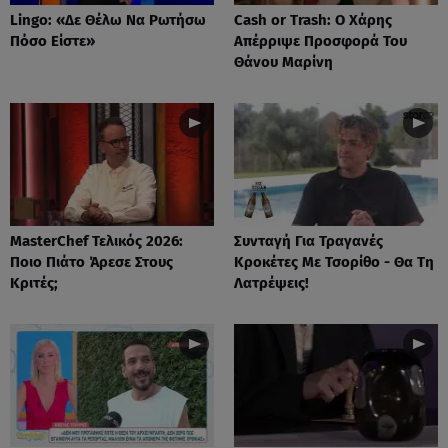
Lingo: «Δε Θέλω Να Ρωτήσω
Cash or Trash: Ο Χάρης
Πόσο Είστε»
Απέρριψε Προσφορά Του
Θάνου Μαρίνη
MasterChef Τελικός 2026:
Συνταγή Για Τραγανές
Ποιο Πιάτο Άρεσε Στους
Κροκέτες Με Τσορίθο - Θα Τη
Κριτές;
Λατρέψεις!