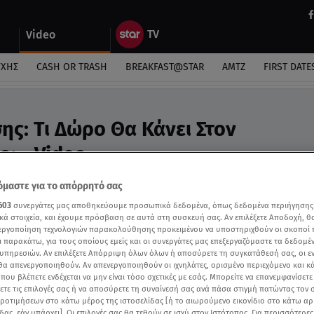
Video
ΎΧΗΣ
CASH OR TRASH
BREAKFAST@STAR
ΑΜΤΖ
FIRST DATE
ης: Τι Δώρο Θα Κάνει Στον
; - Video
τον ΑΝΤ1 για άλλα projects
μαστε για το απόρρητό σας
603
συνεργάτες μας αποθηκεύουμε προσωπικά δεδομένα, όπως δεδομένα περιήγησης
κά στοιχεία, και έχουμε πρόσβαση σε αυτά στη συσκευή σας. Αν επιλέξετε Αποδοχή, θ
νεργοποίηση τεχνολογιών παρακολούθησης προκειμένου να υποστηριχθούν οι σκοποί
ι παρακάτω, για τους οποίους εμείς και οι συνεργάτες μας επεξεργαζόμαστε τα δεδομέ
υπηρεσιών. Αν επιλέξετε Απόρριψη όλων όλων ή αποσύρετε τη συγκατάθεσή σας, οι ε
 θα απενεργοποιηθούν. Αν απενεργοποιηθούν οι ιχνηλάτες, ορισμένο περιεχόμενο και κά
 που βλέπετε ενδέχεται να μην είναι τόσο σχετικές με εσάς. Μπορείτε να επανεμφανίσετ
ξετε τις επιλογές σας ή να αποσύρετε τη συναίνεσή σας ανά πάσα στιγμή πατώντας τον
προτιμήσεων στο κάτω μέρος της ιστοσελίδας [ή το αιωρούμενο εικονίδιο στο κάτω α
δας, εάν υπάρχει]. Οι επιλογές σας θα τεθούν σε ισχύ στον Ιστότοπος. Για περισσότερε