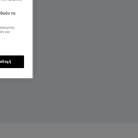
εθούν τα
αγνώριση
ση και
οδοχή