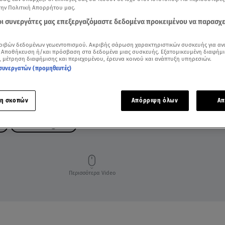
την Πολιτική Απορρήτου μας.
 οι συνεργάτες μας επεξεργαζόμαστε δεδομένα προκειμένου να παρασχ
ριβών δεδομένων γεωεντοπισμού. Ακριβής σάρωση χαρακτηριστικών συσκευής για αν
 Αποθήκευση ή/και πρόσβαση στα δεδομένα μιας συσκευής. Εξατομικευμένη διαφήμι
, μέτρηση διαφήμισης και περιεχομένου, έρευνα κοινού και ανάπτυξη υπηρεσιών.
συνεργατών (προμηθευτές)
η σκοπών
Απόρριψη όλων
Απ
Σ
BREAKFAST@STAR
Περισσότερα Video