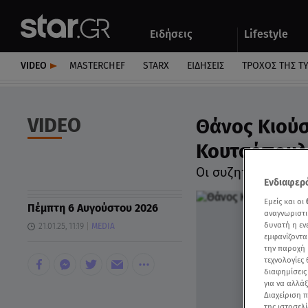
Αθλητικά
Quiz
Ειδήσεις
Lifestyle
Αυτοκίνητο
VIDEO
MASTERCHEF
STARX
ΕΙΔΉΣΕΙΣ
ΤΡΟΧΌΣ ΤΗΣ Τ
VIDEO
Θάνος Κιούσ
Κουτσόπουλο
Οι συζητήσεις με 
Ενδιαφερό
Εμείς και οι
Πέμπτη 6 Αυγούστου 2026
αναγνωριστι
δυνατή η ε
21.01.25, 11:19
MEDIA
εμφανίζοντα
την παροχή 
τεχνολογίες
διαφημίσεις
για να αλλά
Διαχείριση 
της ιστοσελί