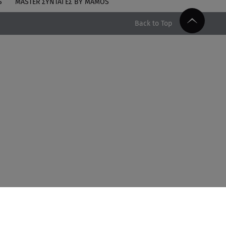
S
MASTER ΣΥΝΤΑΓΈΣ BY MAMOS
Back to Top