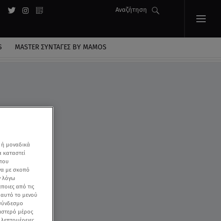
Αναζήτηση
S
MASTER ΣΥΝΤΑΓΈΣ BY MAMOS
 ή μοναδικά
α καταστεί
 που
να με σκοπό
ν λόγω
ποιες από τις
ε αυτό το μενού
 σύνδεσμο
ριστερό μέρος
ς λεπτομέρειες