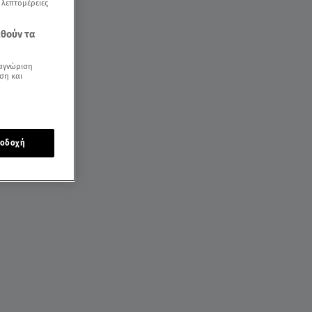
ς λεπτομέρειες
εθούν τα
αγνώριση
ση και
οδοχή