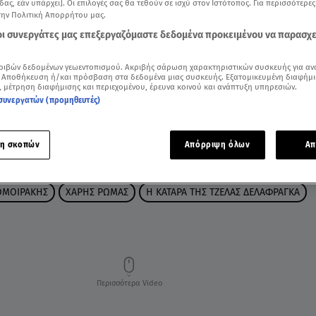
δας, εάν υπάρχει]. Οι επιλογές σας θα τεθούν σε ισχύ στον Ιστότοπος. Για περισσότερε
την Πολιτική Απορρήτου μας.
 οι συνεργάτες μας επεξεργαζόμαστε δεδομένα προκειμένου να παρασχ
ριβών δεδομένων γεωεντοπισμού. Ακριβής σάρωση χαρακτηριστικών συσκευής για αν
 Αποθήκευση ή/και πρόσβαση στα δεδομένα μιας συσκευής. Εξατομικευμένη διαφήμι
, μέτρηση διαφήμισης και περιεχομένου, έρευνα κοινού και ανάπτυξη υπηρεσιών.
συνεργατών (προμηθευτές)
η σκοπών
Απόρριψη όλων
Απ
ΟΜΟΙΡΑΚΗΣ
XΑΡΗΣ ΡΩΜΑΣ
Η ΚΑΤΑΡΑ ΤΗΣ ΤΖΕΛΑΣ ΔΕΛΑΦΡΑΓΚΑ
Περισσότερα Video