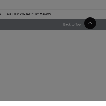
S
MASTER ΣΥΝΤΑΓΈΣ BY MAMOS
Back to Top