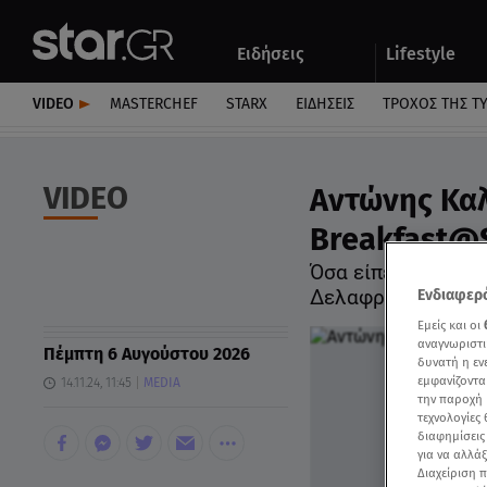
Αθλητικά
Quiz
Ειδήσεις
Lifestyle
Αυτοκίνητο
VIDEO
MASTERCHEF
STARX
ΕΙΔΉΣΕΙΣ
ΤΡΟΧΌΣ ΤΗΣ Τ
VIDEO
Αντώνης Καλ
Breakfast@S
Όσα είπε για τη σ
Δελαφράγκα»
Ενδιαφερό
Εμείς και οι
αναγνωριστι
Πέμπτη 6 Αυγούστου 2026
δυνατή η ε
εμφανίζοντα
14.11.24, 11:45
MEDIA
την παροχή 
τεχνολογίες
διαφημίσεις
για να αλλά
Διαχείριση 