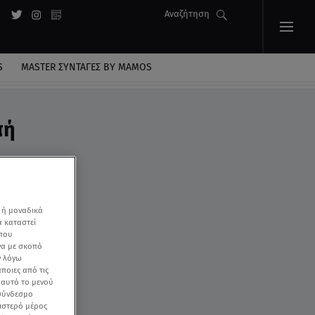
Αναζήτηση
S
MASTER ΣΥΝΤΑΓΈΣ BY MAMOS
πή
 ή μοναδικά
α καταστεί
 που
να με σκοπό
ν λόγω
ποιες από τις
ε αυτό το μενού
 σύνδεσμο
ριστερό μέρος