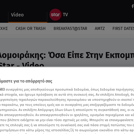
Video
ΎΧΗΣ
CASH OR TRASH
BREAKFAST@STAR
ΑΜΤΖ
FIRST DATE
ομοιράκης: Όσα Είπε Στην Εκπομ
tar - Video
υμμετοχή του στη σειρά «Η κατάρα της Τζέλας
μαστε για το απόρρητό σας
603
συνεργάτες μας αποθηκεύουμε προσωπικά δεδομένα, όπως δεδομένα περιήγησης
κά στοιχεία, και έχουμε πρόσβαση σε αυτά στη συσκευή σας. Αν επιλέξετε Αποδοχή, θ
νεργοποίηση τεχνολογιών παρακολούθησης προκειμένου να υποστηριχθούν οι σκοποί
ι παρακάτω, για τους οποίους εμείς και οι συνεργάτες μας επεξεργαζόμαστε τα δεδομέ
υπηρεσιών. Αν επιλέξετε Απόρριψη όλων όλων ή αποσύρετε τη συγκατάθεσή σας, οι ε
 θα απενεργοποιηθούν. Αν απενεργοποιηθούν οι ιχνηλάτες, ορισμένο περιεχόμενο και κά
 που βλέπετε ενδέχεται να μην είναι τόσο σχετικές με εσάς. Μπορείτε να επανεμφανίσετ
ξετε τις επιλογές σας ή να αποσύρετε τη συναίνεσή σας ανά πάσα στιγμή πατώντας τον
προτιμήσεων στο κάτω μέρος της ιστοσελίδας [ή το αιωρούμενο εικονίδιο στο κάτω α