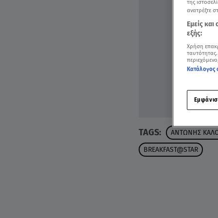
της ιστοσελί
ανατρέξτε σ
Εμείς και
εξής:
Χρήση επακ
ταυτότητας.
περιεχόμενο
Κατάλογος 
Εμφάνισ
TAGS:
ΑΝΤΩΝΗΣ ΚΑΛ
BREAKFAST@STAR