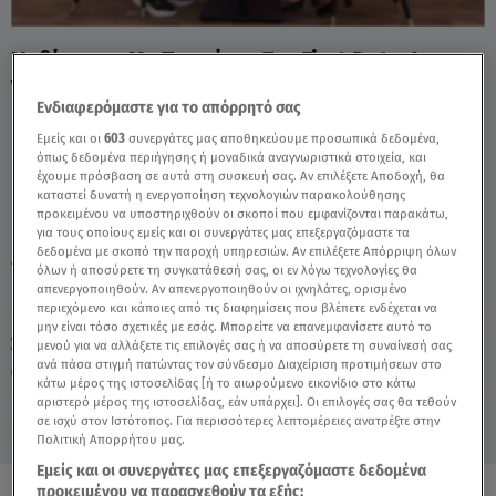
Καθίσματα Με Τακούνια Στο First Dates! -
Video
Ενδιαφερόμαστε για το απόρρητό σας
Εμείς και οι
603
συνεργάτες μας αποθηκεύουμε προσωπικά δεδομένα,
όπως δεδομένα περιήγησης ή μοναδικά αναγνωριστικά στοιχεία, και
έχουμε πρόσβαση σε αυτά στη συσκευή σας. Αν επιλέξετε Αποδοχή, θα
καταστεί δυνατή η ενεργοποίηση τεχνολογιών παρακολούθησης
προκειμένου να υποστηριχθούν οι σκοποί που εμφανίζονται παρακάτω,
για τους οποίους εμείς και οι συνεργάτες μας επεξεργαζόμαστε τα
δεδομένα με σκοπό την παροχή υπηρεσιών. Αν επιλέξετε Απόρριψη όλων
TAGS:
FIRST DATES
όλων ή αποσύρετε τη συγκατάθεσή σας, οι εν λόγω τεχνολογίες θα
απενεργοποιηθούν. Αν απενεργοποιηθούν οι ιχνηλάτες, ορισμένο
περιεχόμενο και κάποιες από τις διαφημίσεις που βλέπετε ενδέχεται να
μην είναι τόσο σχετικές με εσάς. Μπορείτε να επανεμφανίσετε αυτό το
Σάββατο 8 Αυγούστου 2026
μενού για να αλλάξετε τις επιλογές σας ή να αποσύρετε τη συναίνεσή σας
ανά πάσα στιγμή πατώντας τον σύνδεσμο Διαχείριση προτιμήσεων στο
07.11.24, 22:29
MEDIA
κάτω μέρος της ιστοσελίδας [ή το αιωρούμενο εικονίδιο στο κάτω
αριστερό μέρος της ιστοσελίδας, εάν υπάρχει]. Οι επιλογές σας θα τεθούν
σε ισχύ στον Ιστότοπος. Για περισσότερες λεπτομέρειες ανατρέξτε στην
Πολιτική Απορρήτου μας.
Εμείς και οι συνεργάτες μας επεξεργαζόμαστε δεδομένα
προκειμένου να παρασχεθούν τα εξής: