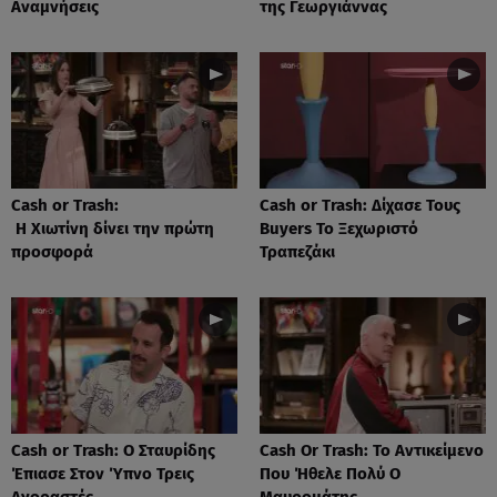
Αναμνήσεις
της Γεωργιάννας
Cash or Trash:
Cash or Trash: Δίχασε Τους
Η Χιωτίνη δίνει την πρώτη
Buyers Το Ξεχωριστό
προσφορά
Τραπεζάκι
Cash or Trash: Ο Σταυρίδης
Cash Or Trash: Το Αντικείμενο
Έπιασε Στον Ύπνο Τρεις
Που Ήθελε Πολύ Ο
Αγοραστές
Μαυρομάτης