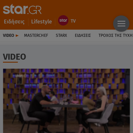
Ειδήσεις
Lifestyle
VIDEO
MASTERCHEF
STARX
ΕΙΔΉΣΕΙΣ
ΤΡΟΧΌΣ ΤΗΣ ΤΎΧΗ
VIDEO