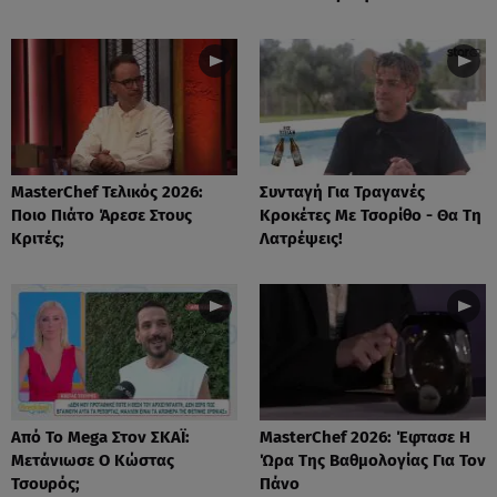
MasterChef Τελικός 2026:
Συνταγή Για Τραγανές
Ποιο Πιάτο Άρεσε Στους
Κροκέτες Με Τσορίθο - Θα Τη
Κριτές;
Λατρέψεις!
Από Το Mega Στον ΣΚΑΪ:
MasterChef 2026: Έφτασε Η
Μετάνιωσε Ο Κώστας
Ώρα Της Βαθμολογίας Για Τον
Τσουρός;
Πάνο