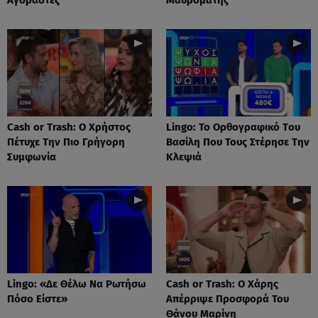
Cash or Trash: Ο Χρήστος
Lingo: Το Oρθογραφικό Tου
Πέτυχε Την Πιο Γρήγορη
Βασίλη Που Τους Στέρησε Την
Συμφωνία
Κλεψιά
Lingo: «Δε Θέλω Να Ρωτήσω
Cash or Trash: Ο Χάρης
Πόσο Είστε»
Απέρριψε Προσφορά Του
Θάνου Μαρίνη