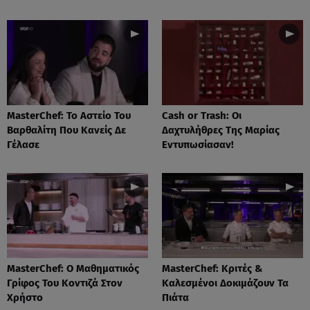
MasterChef: Το Αστείο Του
Cash or Trash: Οι
Βαρθαλίτη Που Κανείς Δε
Δαχτυλήθρες Της Μαρίας
Γέλασε
Εντυπωσίασαν!
MasterChef: Ο Μαθηματικός
MasterChef: Κριτές &
Γρίφος Του Κοντιζά Στον
Καλεσμένοι Δοκιμάζουν Τα
Χρήστο
Πιάτα