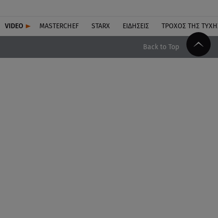
VIDEO
MASTERCHEF
STARX
ΕΙΔΉΣΕΙΣ
ΤΡΟΧΌΣ ΤΗΣ ΤΎΧΗ
Back to Top