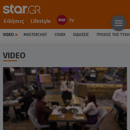
Ειδήσεις
Lifestyle
VIDEO
MASTERCHEF
STARX
ΕΙΔΉΣΕΙΣ
ΤΡΟΧΌΣ ΤΗΣ ΤΎΧΗ
VIDEO