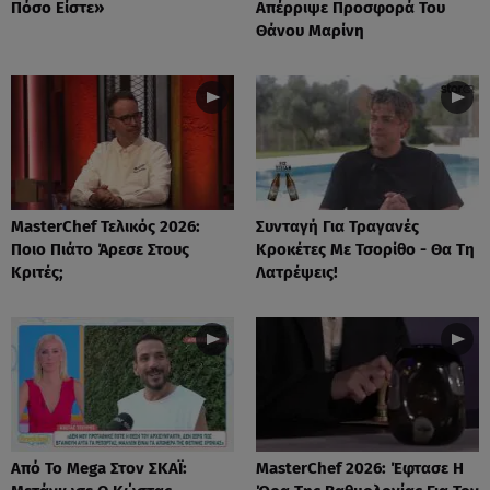
Πόσο Είστε»
Απέρριψε Προσφορά Του
Θάνου Μαρίνη
MasterChef Τελικός 2026:
Συνταγή Για Τραγανές
Ποιο Πιάτο Άρεσε Στους
Κροκέτες Με Τσορίθο - Θα Τη
Κριτές;
Λατρέψεις!
Από Το Mega Στον ΣΚΑΪ:
MasterChef 2026: Έφτασε Η