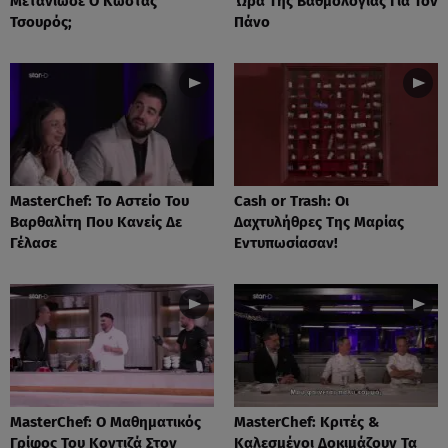
Μετάνιωσε Ο Κώστας
Ώρα Της Βαθμολογίας Για Τον
Τσουρός;
Πάνο
MasterChef: Το Αστείο Του
Cash or Trash: Οι
Βαρθαλίτη Που Κανείς Δε
Δαχτυλήθρες Της Μαρίας
Γέλασε
Εντυπωσίασαν!
MasterChef: Ο Μαθηματικός
MasterChef: Κριτές &
Γρίφος Του Κοντιζά Στον
Καλεσμένοι Δοκιμάζουν Τα