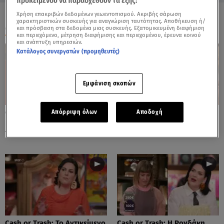
προκειμένου να παρασχεθούν τα εξής:
Χρήση επακριβών δεδομένων γεωεντοπισμού. Ακριβής σάρωση
χαρακτηριστικών συσκευής για αναγνώριση ταυτότητας. Αποθήκευση ή/
ΟΛΑ ΤΑ ΒΙΝΤΕΟ
και πρόσβαση στα δεδομένα μιας συσκευής. Εξατομικευμένη διαφήμιση
και περιεχόμενο, μέτρηση διαφήμισης και περιεχομένου, έρευνα κοινού
και ανάπτυξη υπηρεσιών.
Κατάλογος συνεργατών (προμηθευτές)
Εμφάνιση σκοπών
Cash or Trash: Η Μάρω
Cash or Trash: Το Αντικείμενο
Απόρριψη όλων
Αποδοχή
Κοντού Δημοπράτησε Πίνακά
Που Ενθουσίασε Τη Χιωτίνη
Της!
Cash or Trash: Το Αντικείμενο
Cash or Trash: Η Ρογδάκη