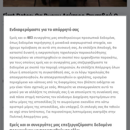
First Dates: Θα Βγουν Δεύτερο Ραντεβού Ο
Σπύρος Κι Η Λούσι; - Video
Ενδιαφερόμαστε για το απόρρητό σας
Εμείς και οι
603
συνεργάτες μας αποθηκεύουμε προσωπικά δεδομένα,
όπως δεδομένα περιήγησης ή μοναδικά αναγνωριστικά στοιχεία, και
έχουμε πρόσβαση σε αυτά στη συσκευή σας. Αν επιλέξετε Αποδοχή, θα
καταστεί δυνατή η ενεργοποίηση τεχνολογιών παρακολούθησης
προκειμένου να υποστηριχθούν οι σκοποί που εμφανίζονται παρακάτω,
για τους οποίους εμείς και οι συνεργάτες μας επεξεργαζόμαστε τα
δεδομένα με σκοπό την παροχή υπηρεσιών. Αν επιλέξετε Απόρριψη όλων
TAGS:
FIRST DATES
FIRST DATES ΛΟΥΣΙ
όλων ή αποσύρετε τη συγκατάθεσή σας, οι εν λόγω τεχνολογίες θα
απενεργοποιηθούν. Αν απενεργοποιηθούν οι ιχνηλάτες, ορισμένο
FIRST DATES ΣΠΥΡΟΣ
περιεχόμενο και κάποιες από τις διαφημίσεις που βλέπετε ενδέχεται να
μην είναι τόσο σχετικές με εσάς. Μπορείτε να επανεμφανίσετε αυτό το
μενού για να αλλάξετε τις επιλογές σας ή να αποσύρετε τη συναίνεσή σας
ανά πάσα στιγμή πατώντας τον σύνδεσμο Διαχείριση προτιμήσεων στο
Κυριακή 9 Αυγούστου 2026
κάτω μέρος της ιστοσελίδας [ή το αιωρούμενο εικονίδιο στο κάτω
αριστερό μέρος της ιστοσελίδας, εάν υπάρχει]. Οι επιλογές σας θα τεθούν
26.06.24, 00:45
MEDIA
σε ισχύ στον Ιστότοπος. Για περισσότερες λεπτομέρειες ανατρέξτε στην
Πολιτική Απορρήτου μας.
Εμείς και οι συνεργάτες μας επεξεργαζόμαστε δεδομένα