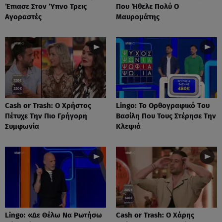
Έπιασε Στον Ύπνο Τρεις
Που Ήθελε Πολύ Ο
Αγοραστές
Μαυρομάτης
Cash or Trash: Ο Χρήστος
Lingo: Το Oρθογραφικό Tου
Πέτυχε Την Πιο Γρήγορη
Βασίλη Που Τους Στέρησε Την
Συμφωνία
Κλεψιά
Lingo: «Δε Θέλω Να Ρωτήσω
Cash or Trash: Ο Χάρης