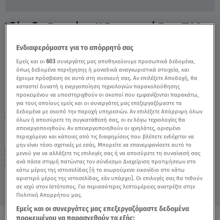
Τζώρτζια Γεωργίου: Η Επιστροφή Στην TV &
Η Παπίλα - Video
Ενδιαφερόμαστε για το απόρρητό σας
Εμείς και οι
603
συνεργάτες μας αποθηκεύουμε προσωπικά δεδομένα,
όπως δεδομένα περιήγησης ή μοναδικά αναγνωριστικά στοιχεία, και
έχουμε πρόσβαση σε αυτά στη συσκευή σας. Αν επιλέξετε Αποδοχή, θα
καταστεί δυνατή η ενεργοποίηση τεχνολογιών παρακολούθησης
προκειμένου να υποστηριχθούν οι σκοποί που εμφανίζονται παρακάτω,
για τους οποίους εμείς και οι συνεργάτες μας επεξεργαζόμαστε τα
δεδομένα με σκοπό την παροχή υπηρεσιών. Αν επιλέξετε Απόρριψη όλων
TAGS:
ΤΖΩΡΤΖΙΑ ΓΕΩΡΓΙΟΥ
BREAKFAST@STAR
όλων ή αποσύρετε τη συγκατάθεσή σας, οι εν λόγω τεχνολογίες θα
απενεργοποιηθούν. Αν απενεργοποιηθούν οι ιχνηλάτες, ορισμένο
περιεχόμενο και κάποιες από τις διαφημίσεις που βλέπετε ενδέχεται να
μην είναι τόσο σχετικές με εσάς. Μπορείτε να επανεμφανίσετε αυτό το
Σάββατο 8 Αυγούστου 2026
μενού για να αλλάξετε τις επιλογές σας ή να αποσύρετε τη συναίνεσή σας
ανά πάσα στιγμή πατώντας τον σύνδεσμο Διαχείριση προτιμήσεων στο
29.04.24, 10:24
MEDIA
κάτω μέρος της ιστοσελίδας [ή το αιωρούμενο εικονίδιο στο κάτω
αριστερό μέρος της ιστοσελίδας, εάν υπάρχει]. Οι επιλογές σας θα τεθούν
σε ισχύ στον Ιστότοπος. Για περισσότερες λεπτομέρειες ανατρέξτε στην
Πολιτική Απορρήτου μας.
Εμείς και οι συνεργάτες μας επεξεργαζόμαστε δεδομένα
προκειμένου να παρασχεθούν τα εξής: