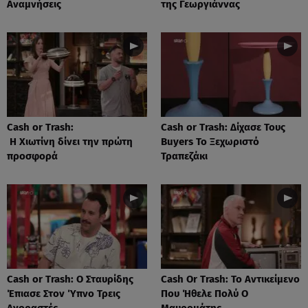
Αναμνήσεις
της Γεωργιάννας
Cash or Trash:
Cash or Trash: Δίχασε Τους
Η Χιωτίνη δίνει την πρώτη
Buyers Το Ξεχωριστό
προσφορά
Τραπεζάκι
Cash or Trash: Ο Σταυρίδης
Cash Or Trash: Το Αντικείμενο
Έπιασε Στον Ύπνο Τρεις
Που Ήθελε Πολύ Ο
Αγοραστές
Μαυρομάτης