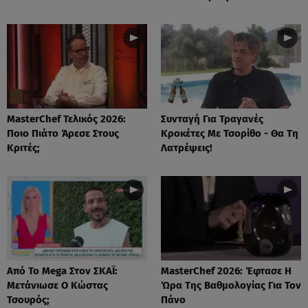
MasterChef Τελικός 2026:
Συνταγή Για Τραγανές
Ποιο Πιάτο Άρεσε Στους
Κροκέτες Με Τσορίθο - Θα Τη
Κριτές;
Λατρέψεις!
Από Το Mega Στον ΣΚΑΪ:
MasterChef 2026: Έφτασε Η
Μετάνιωσε Ο Κώστας
Ώρα Της Βαθμολογίας Για Τον
Τσουρός;
Πάνο