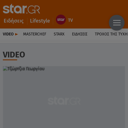
Ειδήσεις
Lifestyle
VIDEO
MASTERCHEF
STARX
ΕΙΔΉΣΕΙΣ
ΤΡΟΧΌΣ ΤΗΣ ΤΎΧΗ
VIDEO