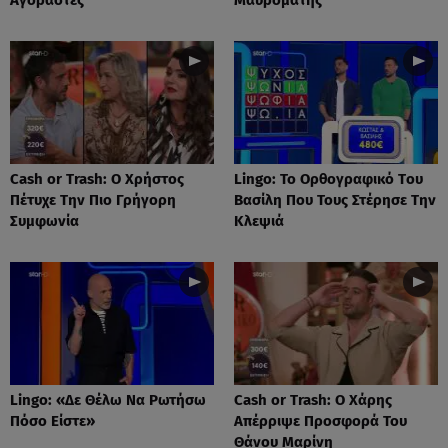
Cash or Trash: Ο Χρήστος
Lingo: Το Oρθογραφικό Tου
Πέτυχε Την Πιο Γρήγορη
Βασίλη Που Τους Στέρησε Την
Συμφωνία
Κλεψιά
Lingo: «Δε Θέλω Να Ρωτήσω
Cash or Trash: Ο Χάρης
Πόσο Είστε»
Απέρριψε Προσφορά Του
Θάνου Μαρίνη