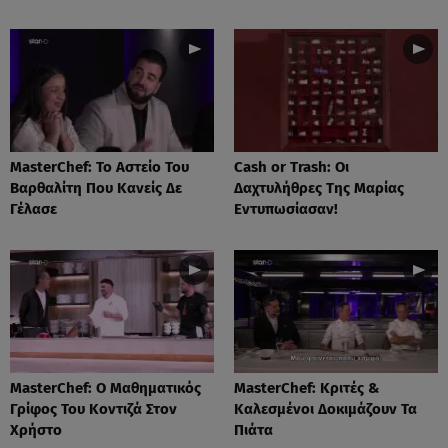
MasterChef: Το Αστείο Του
Cash or Trash: Οι
Βαρθαλίτη Που Κανείς Δε
Δαχτυλήθρες Της Μαρίας
Γέλασε
Εντυπωσίασαν!
MasterChef: Ο Μαθηματικός
MasterChef: Κριτές &
Γρίφος Του Κοντιζά Στον
Καλεσμένοι Δοκιμάζουν Τα
Χρήστο
Πιάτα