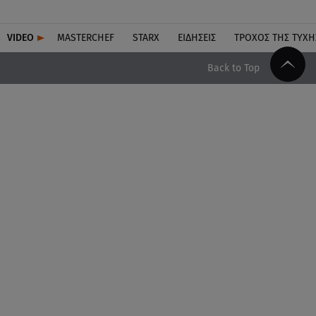
VIDEO
MASTERCHEF
STARX
ΕΙΔΉΣΕΙΣ
ΤΡΟΧΌΣ ΤΗΣ ΤΎΧΗ
Back to Top