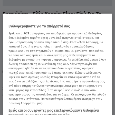
Eurovision - Silia Kapsis: Είμαι Εδώ Για Τη
Μουσική - Video
Ενδιαφερόμαστε για το απόρρητό σας
Εμείς και οι
603
συνεργάτες μας αποθηκεύουμε προσωπικά δεδομένα,
όπως δεδομένα περιήγησης ή μοναδικά αναγνωριστικά στοιχεία, και
έχουμε πρόσβαση σε αυτά στη συσκευή σας. Αν επιλέξετε Αποδοχή, θα
καταστεί δυνατή η ενεργοποίηση τεχνολογιών παρακολούθησης
προκειμένου να υποστηριχθούν οι σκοποί που εμφανίζονται παρακάτω,
για τους οποίους εμείς και οι συνεργάτες μας επεξεργαζόμαστε τα
δεδομένα με σκοπό την παροχή υπηρεσιών. Αν επιλέξετε Απόρριψη όλων
TAGS:
SILIA KAPSIS
EUROVISION
ΕUROVISION 2024
όλων ή αποσύρετε τη συγκατάθεσή σας, οι εν λόγω τεχνολογίες θα
απενεργοποιηθούν. Αν απενεργοποιηθούν οι ιχνηλάτες, ορισμένο
BREAKFAST@STAR
περιεχόμενο και κάποιες από τις διαφημίσεις που βλέπετε ενδέχεται να
μην είναι τόσο σχετικές με εσάς. Μπορείτε να επανεμφανίσετε αυτό το
μενού για να αλλάξετε τις επιλογές σας ή να αποσύρετε τη συναίνεσή σας
ανά πάσα στιγμή πατώντας τον σύνδεσμο Διαχείριση προτιμήσεων στο
Σάββατο 8 Αυγούστου 2026
κάτω μέρος της ιστοσελίδας [ή το αιωρούμενο εικονίδιο στο κάτω
αριστερό μέρος της ιστοσελίδας, εάν υπάρχει]. Οι επιλογές σας θα τεθούν
15.04.24, 12:58
MEDIA
σε ισχύ στον Ιστότοπος. Για περισσότερες λεπτομέρειες ανατρέξτε στην
Πολιτική Απορρήτου μας.
Εμείς και οι συνεργάτες μας επεξεργαζόμαστε δεδομένα