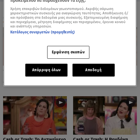
προκειμένου να παρασχεθούν τα εξής:
Χρήση επακριβών δεδομένων γεωεντοπισμού. Ακριβής σάρωση
χαρακτηριστικών συσκευής για αναγνώριση ταυτότητας. Αποθήκευση ή/
ΟΛΑ ΤΑ ΒΙΝΤΕΟ
και πρόσβαση στα δεδομένα μιας συσκευής. Εξατομικευμένη διαφήμιση
και περιεχόμενο, μέτρηση διαφήμισης και περιεχομένου, έρευνα κοινού
και ανάπτυξη υπηρεσιών.
Κατάλογος συνεργατών (προμηθευτές)
Εμφάνιση σκοπών
Cash or Trash: Η Μάρω
Cash or Trash: Το Αντικείμενο
Απόρριψη όλων
Αποδοχή
Κοντού Δημοπράτησε Πίνακά
Που Ενθουσίασε Τη Χιωτίνη
Της!
Cash or Trash: Το Αντικείμενο
Cash or Trash: Η Ρογδάκη