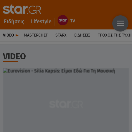
Ειδήσεις
Lifestyle
VIDEO
MASTERCHEF
STARX
ΕΙΔΉΣΕΙΣ
ΤΡΟΧΌΣ ΤΗΣ ΤΎΧΗ
VIDEO