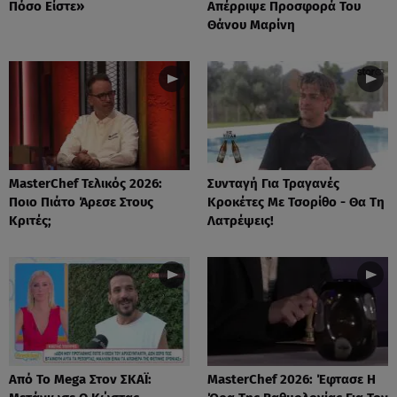
Πόσο Είστε»
Απέρριψε Προσφορά Του
Θάνου Μαρίνη
MasterChef Τελικός 2026:
Συνταγή Για Τραγανές
Ποιο Πιάτο Άρεσε Στους
Κροκέτες Με Τσορίθο - Θα Τη
Κριτές;
Λατρέψεις!
Από Το Mega Στον ΣΚΑΪ:
MasterChef 2026: Έφτασε Η