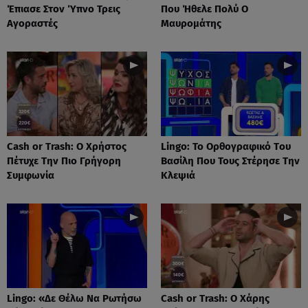
Έπιασε Στον Ύπνο Τρεις
Που Ήθελε Πολύ Ο
Αγοραστές
Μαυρομάτης
Cash or Trash: Ο Χρήστος
Lingo: Το Oρθογραφικό Tου
Πέτυχε Την Πιο Γρήγορη
Βασίλη Που Τους Στέρησε Την
Συμφωνία
Κλεψιά
Lingo: «Δε Θέλω Να Ρωτήσω
Cash or Trash: Ο Χάρης