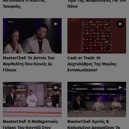
Μετάνιωσε Ο Κώστας
Ώρα Της Βαθμολογίας Για Τον
Τσουρός;
Πάνο
MasterChef: Το Αστείο Του
Cash or Trash: Οι
Βαρθαλίτη Που Κανείς Δε
Δαχτυλήθρες Της Μαρίας
Γέλασε
Εντυπωσίασαν!
MasterChef: Ο Μαθηματικός
MasterChef: Κριτές &
Γρίφος Του Κοντιζά Στον
Καλεσμένοι Δοκιμάζουν Τα