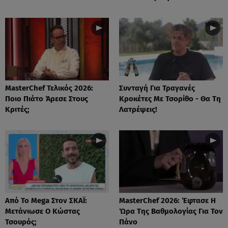
MasterChef Τελικός 2026:
Συνταγή Για Τραγανές
Ποιο Πιάτο Άρεσε Στους
Κροκέτες Με Τσορίθο - Θα Τη
Κριτές;
Λατρέψεις!
Από Το Mega Στον ΣΚΑΪ:
MasterChef 2026: Έφτασε Η
Μετάνιωσε Ο Κώστας
Ώρα Της Βαθμολογίας Για Τον
Τσουρός;
Πάνο