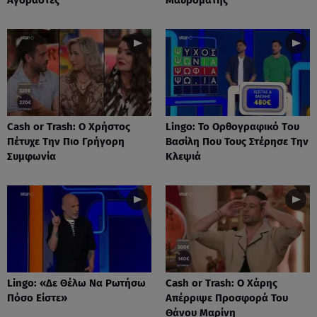
Cash or Trash: Ο Χρήστος
Lingo: Το Oρθογραφικό Tου
Πέτυχε Την Πιο Γρήγορη
Βασίλη Που Τους Στέρησε Την
Συμφωνία
Κλεψιά
Lingo: «Δε Θέλω Να Ρωτήσω
Cash or Trash: Ο Χάρης
Πόσο Είστε»
Απέρριψε Προσφορά Του
Θάνου Μαρίνη