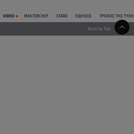
VIDEO
MASTERCHEF
STARX
ΕΙΔΉΣΕΙΣ
ΤΡΟΧΌΣ ΤΗΣ ΤΎΧΗ
Back to Top