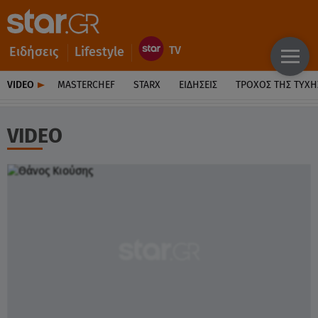
Ειδήσεις
Lifestyle
VIDEO
MASTERCHEF
STARX
ΕΙΔΉΣΕΙΣ
ΤΡΟΧΌΣ ΤΗΣ ΤΎΧΗ
VIDEO