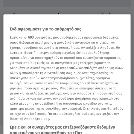
Κιούσης: Δε Με Αγχώνει Να Προστεθούν Κι
Άλλα Τηλεπαιχνίδια - Video
Ενδιαφερόμαστε για το απόρρητό σας
Εμείς και οι
603
συνεργάτες μας αποθηκεύουμε προσωπικά δεδομένα,
όπως δεδομένα περιήγησης ή μοναδικά αναγνωριστικά στοιχεία, και
έχουμε πρόσβαση σε αυτά στη συσκευή σας. Αν επιλέξετε Αποδοχή, θα
καταστεί δυνατή η ενεργοποίηση τεχνολογιών παρακολούθησης
προκειμένου να υποστηριχθούν οι σκοποί που εμφανίζονται παρακάτω,
για τους οποίους εμείς και οι συνεργάτες μας επεξεργαζόμαστε τα
δεδομένα με σκοπό την παροχή υπηρεσιών. Αν επιλέξετε Απόρριψη όλων
TAGS:
ΘΑΝΟΣ ΚΙΟΥΣΗΣ
BREAKFAST@STAR
όλων ή αποσύρετε τη συγκατάθεσή σας, οι εν λόγω τεχνολογίες θα
απενεργοποιηθούν. Αν απενεργοποιηθούν οι ιχνηλάτες, ορισμένο
περιεχόμενο και κάποιες από τις διαφημίσεις που βλέπετε ενδέχεται να
μην είναι τόσο σχετικές με εσάς. Μπορείτε να επανεμφανίσετε αυτό το
Κυριακή 9 Αυγούστου 2026
μενού για να αλλάξετε τις επιλογές σας ή να αποσύρετε τη συναίνεσή σας
ανά πάσα στιγμή πατώντας τον σύνδεσμο Διαχείριση προτιμήσεων στο
21.03.24, 11:13
MEDIA
κάτω μέρος της ιστοσελίδας [ή το αιωρούμενο εικονίδιο στο κάτω
αριστερό μέρος της ιστοσελίδας, εάν υπάρχει]. Οι επιλογές σας θα τεθούν
σε ισχύ στον Ιστότοπος. Για περισσότερες λεπτομέρειες ανατρέξτε στην
Πολιτική Απορρήτου μας.
Εμείς και οι συνεργάτες μας επεξεργαζόμαστε δεδομένα
προκειμένου να παρασχεθούν τα εξής: