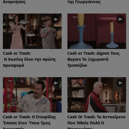
Αναμνήσεις
της Γεωργιάννας
Cash or Trash:
Cash or Trash: Δίχασε Τους
Η Χιωτίνη δίνει την πρώτη
Buyers Το Ξεχωριστό
προσφορά
Τραπεζάκι
Cash or Trash: Ο Σταυρίδης
Cash Or Trash: Το Αντικείμενο
Έπιασε Στον Ύπνο Τρεις
Που Ήθελε Πολύ Ο
Αγοραστές
Μαυρομάτης