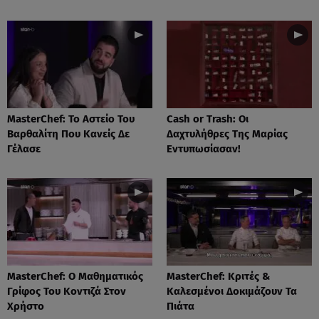
MasterChef: Το Αστείο Του
Cash or Trash: Οι
Βαρθαλίτη Που Κανείς Δε
Δαχτυλήθρες Της Μαρίας
Γέλασε
Εντυπωσίασαν!
MasterChef: Ο Μαθηματικός
MasterChef: Κριτές &
Γρίφος Του Κοντιζά Στον
Καλεσμένοι Δοκιμάζουν Τα
Χρήστο
Πιάτα