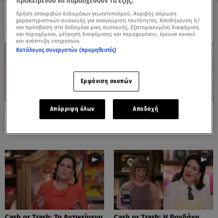
προκειμένου να παρασχεθούν τα εξής:
Χρήση επακριβών δεδομένων γεωεντοπισμού. Ακριβής σάρωση
χαρακτηριστικών συσκευής για αναγνώριση ταυτότητας. Αποθήκευση ή/
ΟΛΑ ΤΑ ΒΙΝΤΕΟ
και πρόσβαση στα δεδομένα μιας συσκευής. Εξατομικευμένη διαφήμιση
και περιεχόμενο, μέτρηση διαφήμισης και περιεχομένου, έρευνα κοινού
και ανάπτυξη υπηρεσιών.
Κατάλογος συνεργατών (προμηθευτές)
Εμφάνιση σκοπών
Cash or Trash: Η Μάρω
Cash or Trash: Το Αντικείμενο
Απόρριψη όλων
Αποδοχή
Κοντού Δημοπράτησε Πίνακά
Που Ενθουσίασε Τη Χιωτίνη
Της!
Cash or Trash: Το Αντικείμενο
Cash or Trash: Η Ρογδάκη