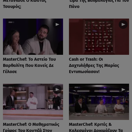
Μετάνιωσε Ο Κώστας
Ώρα Της Βαθμολογίας Για Τον
Τσουρός;
Πάνο
MasterChef: Το Αστείο Του
Cash or Trash: Οι
Βαρθαλίτη Που Κανείς Δε
Δαχτυλήθρες Της Μαρίας
Γέλασε
Εντυπωσίασαν!
MasterChef: Ο Μαθηματικός
MasterChef: Κριτές &
Γρίφος Του Κοντιζά Στον
Καλεσμένοι Δοκιμάζουν Τα