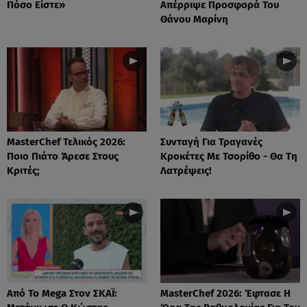
Πόσο Είστε»
Απέρριψε Προσφορά Του
Θάνου Μαρίνη
MasterChef Τελικός 2026:
Συνταγή Για Τραγανές
Ποιο Πιάτο Άρεσε Στους
Κροκέτες Με Τσορίθο - Θα Τη
Κριτές;
Λατρέψεις!
Από Το Mega Στον ΣΚΑΪ:
MasterChef 2026: Έφτασε Η