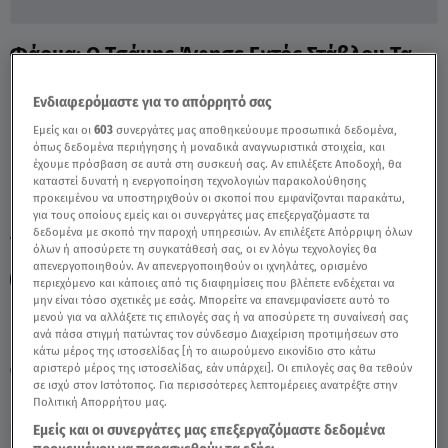
Φάρμα: Ο Τσάμης Άφησε Εκτός Στάβλου Τα
Γαϊδουράκια - Video
Ενδιαφερόμαστε για το απόρρητό σας
Εμείς και οι
603
συνεργάτες μας αποθηκεύουμε προσωπικά δεδομένα,
όπως δεδομένα περιήγησης ή μοναδικά αναγνωριστικά στοιχεία, και
έχουμε πρόσβαση σε αυτά στη συσκευή σας. Αν επιλέξετε Αποδοχή, θα
καταστεί δυνατή η ενεργοποίηση τεχνολογιών παρακολούθησης
προκειμένου να υποστηριχθούν οι σκοποί που εμφανίζονται παρακάτω,
για τους οποίους εμείς και οι συνεργάτες μας επεξεργαζόμαστε τα
δεδομένα με σκοπό την παροχή υπηρεσιών. Αν επιλέξετε Απόρριψη όλων
TAGS:
ΦΑΡΜΑ
ΓΙΩΡΓΟΣ ΤΣΑΜΗΣ
ΝΙΚΟΣ ΠΑΡΛΑΝΤΖΑΣ
όλων ή αποσύρετε τη συγκατάθεσή σας, οι εν λόγω τεχνολογίες θα
απενεργοποιηθούν. Αν απενεργοποιηθούν οι ιχνηλάτες, ορισμένο
ΓΙΩΡΓΟΣ ΓΙΑΝΝΑΚΙΔΗΣ
περιεχόμενο και κάποιες από τις διαφημίσεις που βλέπετε ενδέχεται να
μην είναι τόσο σχετικές με εσάς. Μπορείτε να επανεμφανίσετε αυτό το
μενού για να αλλάξετε τις επιλογές σας ή να αποσύρετε τη συναίνεσή σας
ανά πάσα στιγμή πατώντας τον σύνδεσμο Διαχείριση προτιμήσεων στο
Παρασκευή 7 Αυγούστου 2026
κάτω μέρος της ιστοσελίδας [ή το αιωρούμενο εικονίδιο στο κάτω
αριστερό μέρος της ιστοσελίδας, εάν υπάρχει]. Οι επιλογές σας θα τεθούν
11.12.23, 21:57
MEDIA
σε ισχύ στον Ιστότοπος. Για περισσότερες λεπτομέρειες ανατρέξτε στην
Πολιτική Απορρήτου μας.
Εμείς και οι συνεργάτες μας επεξεργαζόμαστε δεδομένα