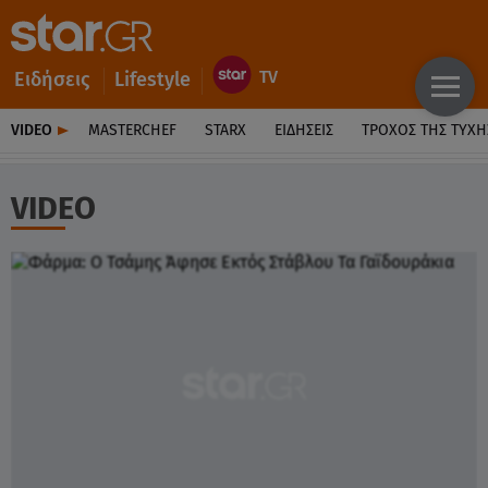
Ειδήσεις
Lifestyle
VIDEO
MASTERCHEF
STARX
ΕΙΔΉΣΕΙΣ
ΤΡΟΧΌΣ ΤΗΣ ΤΎΧΗ
VIDEO