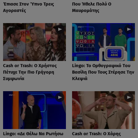
Έπιασε Στον Ύπνο Τρεις
Που Ήθελε Πολύ Ο
Αγοραστές
Μαυρομάτης
Cash or Trash: Ο Χρήστος
Lingo: Το Oρθογραφικό Tου
Πέτυχε Την Πιο Γρήγορη
Βασίλη Που Τους Στέρησε Την
Συμφωνία
Κλεψιά
Lingo: «Δε Θέλω Να Ρωτήσω
Cash or Trash: Ο Χάρης