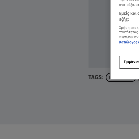
ανατρέξτε σ
Εμείς και
εξής:
Χρήση επακ
ταυτότητας.
περιεχόμενο
Κατάλογος 
Εμφάνισ
TAGS:
FAME STORY