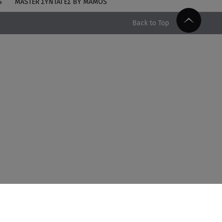
S
MASTER ΣΥΝΤΑΓΈΣ BY MAMOS
Back to Top