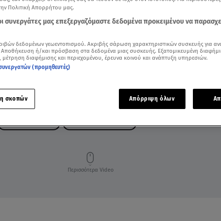
την Πολιτική Απορρήτου μας.
 οι συνεργάτες μας επεξεργαζόμαστε δεδομένα προκειμένου να παρασχ
ριβών δεδομένων γεωεντοπισμού. Ακριβής σάρωση χαρακτηριστικών συσκευής για αν
 Αποθήκευση ή/και πρόσβαση στα δεδομένα μιας συσκευής. Εξατομικευμένη διαφήμι
, μέτρηση διαφήμισης και περιεχομένου, έρευνα κοινού και ανάπτυξη υπηρεσιών.
συνεργατών (προμηθευτές)
η σκοπών
Απόρριψη όλων
Απ
FAME STORY LIVE
FAME STORY ΑΡΙΣΤΕΑ
Περισσότερα Video