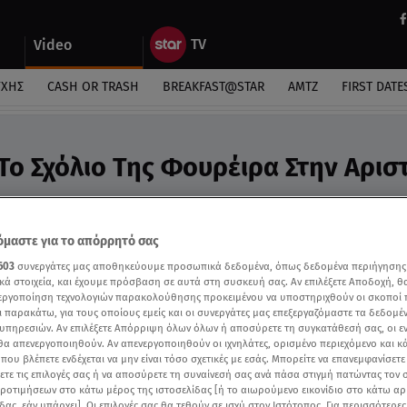
Video
ΎΧΗΣ
CASH OR TRASH
BREAKFAST@STAR
ΑΜΤΖ
FIRST DATE
 Το Σχόλιο Της Φουρέιρα Στην Αρισ
χε καλές και κακές στιγμές, σύμφωνα με τους κριτ
μαστε για το απόρρητό σας
603
συνεργάτες μας αποθηκεύουμε προσωπικά δεδομένα, όπως δεδομένα περιήγησης
κά στοιχεία, και έχουμε πρόσβαση σε αυτά στη συσκευή σας. Αν επιλέξετε Αποδοχή, θ
νεργοποίηση τεχνολογιών παρακολούθησης προκειμένου να υποστηριχθούν οι σκοποί
ι παρακάτω, για τους οποίους εμείς και οι συνεργάτες μας επεξεργαζόμαστε τα δεδομέ
υπηρεσιών. Αν επιλέξετε Απόρριψη όλων όλων ή αποσύρετε τη συγκατάθεσή σας, οι ε
 θα απενεργοποιηθούν. Αν απενεργοποιηθούν οι ιχνηλάτες, ορισμένο περιεχόμενο και κά
 που βλέπετε ενδέχεται να μην είναι τόσο σχετικές με εσάς. Μπορείτε να επανεμφανίσετ
ξετε τις επιλογές σας ή να αποσύρετε τη συναίνεσή σας ανά πάσα στιγμή πατώντας τον
προτιμήσεων στο κάτω μέρος της ιστοσελίδας [ή το αιωρούμενο εικονίδιο στο κάτω α
δας, εάν υπάρχει]. Οι επιλογές σας θα τεθούν σε ισχύ στον Ιστότοπος. Για περισσότερε