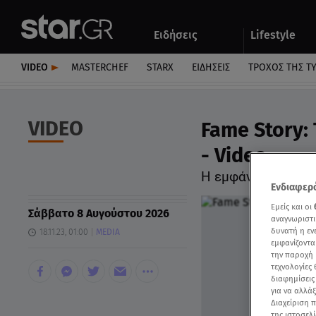
Αθλητικά
Quiz
Ειδήσεις
Lifestyle
Αυτοκίνητο
VIDEO
MASTERCHEF
STARX
ΕΙΔΉΣΕΙΣ
ΤΡΟΧΌΣ ΤΗΣ Τ
VIDEO
Fame Story:
- Video
Η εμφάνισή της εί
Ενδιαφερό
Εμείς και οι
Σάββατο 8 Αυγούστου 2026
αναγνωριστι
δυνατή η ε
18.11.23, 01:00
MEDIA
εμφανίζοντα
την παροχή 
τεχνολογίες
διαφημίσεις
για να αλλά
Διαχείριση 
της ιστοσελί