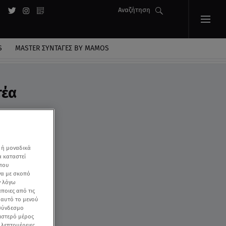
Αναζήτηση
S
MASTER ΣΥΝΤΑΓΈΣ BY MAMOS
τέα
ές
 ή μοναδικά
α καταστεί
 που
να με σκοπό
ν λόγω
ποιες από τις
ε αυτό το μενού
 σύνδεσμο
ριστερό μέρος
ς λεπτομέρειες