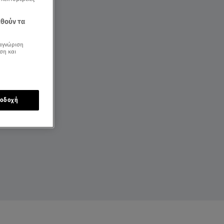
εθούν τα
αγνώριση
ση και
οδοχή