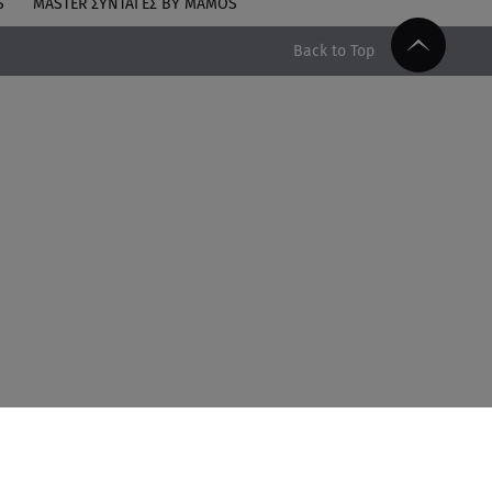
S
MASTER ΣΥΝΤΑΓΈΣ BY MAMOS
Back to Top