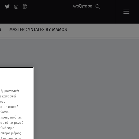
Αναζήτηση
S
MASTER ΣΥΝΤΑΓΈΣ BY MAMOS
 ή μοναδικά
α καταστεί
 που
να με σκοπό
ν λόγω
ποιες από τις
ε αυτό το μενού
 σύνδεσμο
ριστερό μέρος
ς λεπτομέρειες