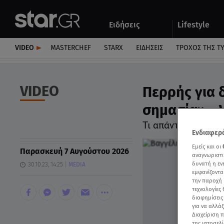
Αθλητικά
Quiz
Ειδήσεις
Lifestyle
Αυτοκίνητο
VIDEO
MASTERCHEF
STARX
ΕΙΔΉΣΕΙΣ
ΤΡΟΧΌΣ ΤΗΣ Τ
VIDEO
Περρής για 
σημασία» - 
Τι απάντησε ο δη
Ενδιαφερό
Εμείς και οι
Παρασκευή 7 Αυγούστου 2026
αναγνωριστι
δυνατή η ε
30.10.23, 14:25
MEDIA
εμφανίζοντα
την παροχή 
τεχνολογίες
διαφημίσεις
για να αλλά
Διαχείριση 
της ιστοσελί