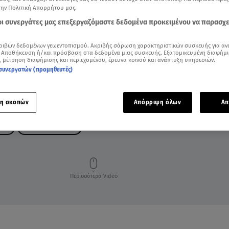
την Πολιτική Απορρήτου μας.
 οι συνεργάτες μας επεξεργαζόμαστε δεδομένα προκειμένου να παρασχ
ριβών δεδομένων γεωεντοπισμού. Ακριβής σάρωση χαρακτηριστικών συσκευής για αν
 Αποθήκευση ή/και πρόσβαση στα δεδομένα μιας συσκευής. Εξατομικευμένη διαφήμι
, μέτρηση διαφήμισης και περιεχομένου, έρευνα κοινού και ανάπτυξη υπηρεσιών.
συνεργατών (προμηθευτές)
η σκοπών
Απόρριψη όλων
Απ
ΡΗΣ
ΓΙΩΡΓΟΣ ΛΙΑΓΚΑΣ
Περισσότερα Video