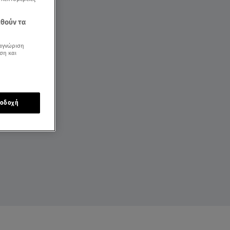
εθούν τα
αγνώριση
ση και
οδοχή