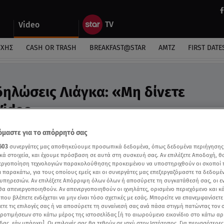
Video
ΎΧΗΣ
CASH OR TRASH
BREAKFAST@STAR
ΑΜΤΖ
FIRST DATE
δηλώσεις Λιάγκα: «Μη δίνετε
Video
μοσιογράφος
μαστε για το απόρρητό σας
603
συνεργάτες μας αποθηκεύουμε προσωπικά δεδομένα, όπως δεδομένα περιήγησης
κά στοιχεία, και έχουμε πρόσβαση σε αυτά στη συσκευή σας. Αν επιλέξετε Αποδοχή, θ
νεργοποίηση τεχνολογιών παρακολούθησης προκειμένου να υποστηριχθούν οι σκοποί
ι παρακάτω, για τους οποίους εμείς και οι συνεργάτες μας επεξεργαζόμαστε τα δεδομέ
υπηρεσιών. Αν επιλέξετε Απόρριψη όλων όλων ή αποσύρετε τη συγκατάθεσή σας, οι ε
 θα απενεργοποιηθούν. Αν απενεργοποιηθούν οι ιχνηλάτες, ορισμένο περιεχόμενο και κά
 που βλέπετε ενδέχεται να μην είναι τόσο σχετικές με εσάς. Μπορείτε να επανεμφανίσετ
ξετε τις επιλογές σας ή να αποσύρετε τη συναίνεσή σας ανά πάσα στιγμή πατώντας τον
προτιμήσεων στο κάτω μέρος της ιστοσελίδας [ή το αιωρούμενο εικονίδιο στο κάτω α
δας, εάν υπάρχει]. Οι επιλογές σας θα τεθούν σε ισχύ στον Ιστότοπος. Για περισσότερε