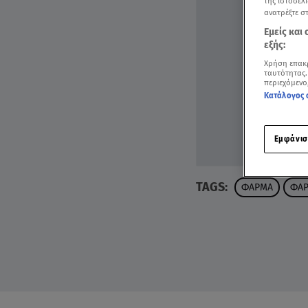
της ιστοσελί
ανατρέξτε σ
Εμείς και
εξής:
Χρήση επακ
ταυτότητας.
περιεχόμενο
Κατάλογος 
Εμφάνισ
TAGS:
ΦΑΡΜΑ
ΦΑΡ