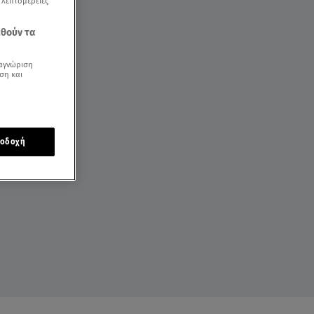
ς λεπτομέρειες
εθούν τα
αγνώριση
ση και
οδοχή