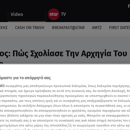
Video
ΎΧΗΣ
CASH OR TRASH
BREAKFAST@STAR
ΑΜΤΖ
FIRST DATE
ος: Πώς Σχολίασε Την Αρχηγία Του
o
και των δύο μονομάχων, η ανασκόπηση της εβδομά
μαστε για το απόρρητό σας
603
συνεργάτες μας αποθηκεύουμε προσωπικά δεδομένα, όπως δεδομένα περιήγησης
κά στοιχεία, και έχουμε πρόσβαση σε αυτά στη συσκευή σας. Αν επιλέξετε Αποδοχή, θ
νεργοποίηση τεχνολογιών παρακολούθησης προκειμένου να υποστηριχθούν οι σκοποί
ι παρακάτω, για τους οποίους εμείς και οι συνεργάτες μας επεξεργαζόμαστε τα δεδομέ
υπηρεσιών. Αν επιλέξετε Απόρριψη όλων όλων ή αποσύρετε τη συγκατάθεσή σας, οι ε
 θα απενεργοποιηθούν. Αν απενεργοποιηθούν οι ιχνηλάτες, ορισμένο περιεχόμενο και κά
 που βλέπετε ενδέχεται να μην είναι τόσο σχετικές με εσάς. Μπορείτε να επανεμφανίσετ
ξετε τις επιλογές σας ή να αποσύρετε τη συναίνεσή σας ανά πάσα στιγμή πατώντας τον
προτιμήσεων στο κάτω μέρος της ιστοσελίδας [ή το αιωρούμενο εικονίδιο στο κάτω α