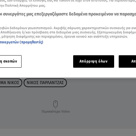
δας, εάν υπάρχει]. Οι επιλογές σας θα τεθούν σε ισχύ στον Ιστότοπος. Για περισσότερε
την Πολιτική Απορρήτου μας.
 οι συνεργάτες μας επεξεργαζόμαστε δεδομένα προκειμένου να παρασχ
ριβών δεδομένων γεωεντοπισμού. Ακριβής σάρωση χαρακτηριστικών συσκευής για αν
 Αποθήκευση ή/και πρόσβαση στα δεδομένα μιας συσκευής. Εξατομικευμένη διαφήμι
, μέτρηση διαφήμισης και περιεχομένου, έρευνα κοινού και ανάπτυξη υπηρεσιών.
συνεργατών (προμηθευτές)
η σκοπών
Απόρριψη όλων
Απ
ΜΑ ΝΙΚΟΣ
ΝΙΚΟΣ ΠΑΡΛΑΝΤΖΑΣ
Περισσότερα Video