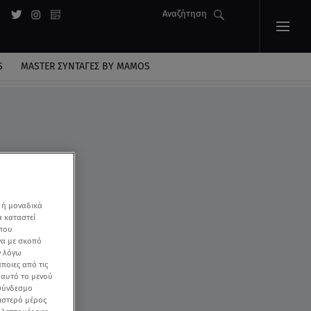
Αναζήτηση
S
MASTER ΣΥΝΤΑΓΈΣ BY MAMOS
δας
 ή μοναδικά
α καταστεί
 που
να με σκοπό
ν λόγω
ποιες από τις
ε αυτό το μενού
 σύνδεσμο
ριστερό μέρος