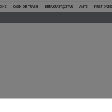
ΎΧΗΣ
CASH OR TRASH
BREAKFAST@STAR
ΑΜΤΖ
FIRST DATE