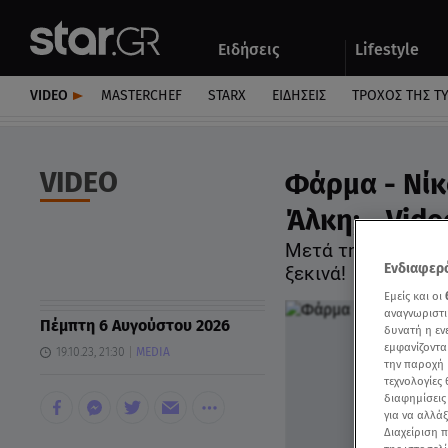
Αθλητικά
Quiz
Ειδήσεις
Lifestyle
Αυτοκίνητο
VIDEO
MASTERCHEF
STARX
ΕΙΔΉΣΕΙΣ
ΤΡΟΧΌΣ ΤΗΣ Τ
VIDEO
Φάρμα - Νίκ
Άλκη; - Vide
Μετά την είσοδο 
Ενδιαφερό
ξεκινά!
Εμείς και οι
αναγνωριστι
Πέμπτη 6 Αυγούστου 2026
δυνατή η ε
εμφανίζοντα
19.10.23, 21:30
MEDIA
την παροχή 
τεχνολογίες
διαφημίσεις
για να αλλά
Διαχείριση 