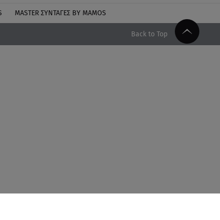
S
MASTER ΣΥΝΤΑΓΈΣ BY MAMOS
Back to Top