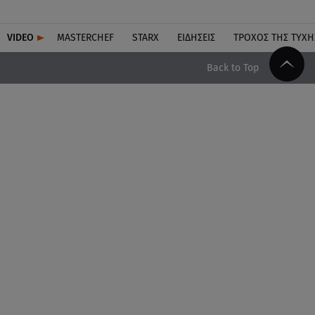
VIDEO
MASTERCHEF
STARX
ΕΙΔΉΣΕΙΣ
ΤΡΟΧΌΣ ΤΗΣ ΤΎΧΗ
Back to Top