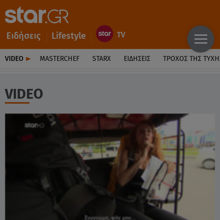
Ειδήσεις
Lifestyle
VIDEO
MASTERCHEF
STARX
ΕΙΔΉΣΕΙΣ
ΤΡΟΧΌΣ ΤΗΣ ΤΎΧΗ
VIDEO