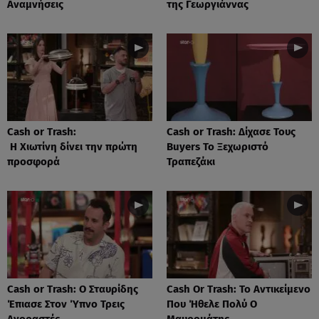
Αναμνήσεις
της Γεωργιάννας
Cash or Trash:
Cash or Trash: Δίχασε Τους
Η Χιωτίνη δίνει την πρώτη
Buyers Το Ξεχωριστό
προσφορά
Τραπεζάκι
Cash or Trash: Ο Σταυρίδης
Cash Or Trash: Το Αντικείμενο
Έπιασε Στον Ύπνο Τρεις
Που Ήθελε Πολύ Ο
Αγοραστές
Μαυρομάτης