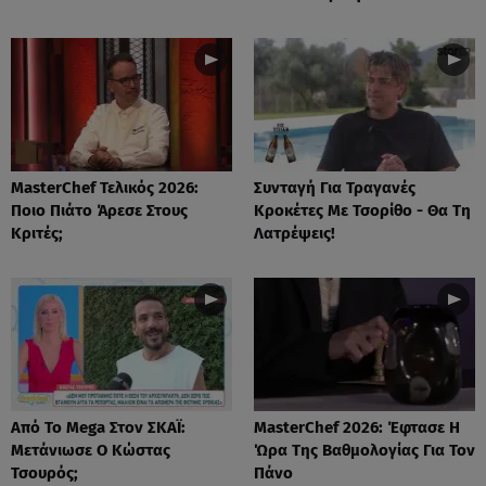
MasterChef Τελικός 2026:
Συνταγή Για Τραγανές
Ποιο Πιάτο Άρεσε Στους
Κροκέτες Με Τσορίθο - Θα Τη
Κριτές;
Λατρέψεις!
Από Το Mega Στον ΣΚΑΪ:
MasterChef 2026: Έφτασε Η
Μετάνιωσε Ο Κώστας
Ώρα Της Βαθμολογίας Για Τον
Τσουρός;
Πάνο