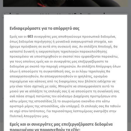
Asia Express: Η Κατ Κατ Ήθελε Επειγόντως
Καφέ - Video
Ενδιαφερόμαστε για το απόρρητό σας
Εμείς και οι
603
συνεργάτες μας αποθηκεύουμε προσωπικά δεδομένα,
όπως δεδομένα περιήγησης ή μοναδικά αναγνωριστικά στοιχεία, και
έχουμε πρόσβαση σε αυτά στη συσκευή σας. Αν επιλέξετε Αποδοχή, θα
καταστεί δυνατή η ενεργοποίηση τεχνολογιών παρακολούθησης
προκειμένου να υποστηριχθούν οι σκοποί που εμφανίζονται παρακάτω,
για τους οποίους εμείς και οι συνεργάτες μας επεξεργαζόμαστε τα
δεδομένα με σκοπό την παροχή υπηρεσιών. Αν επιλέξετε Απόρριψη όλων
TAGS:
ASIA EXPRESS
ΚΑΤΕΡΙΝΑ ΚΑΛΙΝΟΓΛΟΥ
KAT KAT
όλων ή αποσύρετε τη συγκατάθεσή σας, οι εν λόγω τεχνολογίες θα
απενεργοποιηθούν. Αν απενεργοποιηθούν οι ιχνηλάτες, ορισμένο
περιεχόμενο και κάποιες από τις διαφημίσεις που βλέπετε ενδέχεται να
μην είναι τόσο σχετικές με εσάς. Μπορείτε να επανεμφανίσετε αυτό το
Παρασκευή 7 Αυγούστου 2026
μενού για να αλλάξετε τις επιλογές σας ή να αποσύρετε τη συναίνεσή σας
ανά πάσα στιγμή πατώντας τον σύνδεσμο Διαχείριση προτιμήσεων στο
14.10.22, 21:24
MEDIA
κάτω μέρος της ιστοσελίδας [ή το αιωρούμενο εικονίδιο στο κάτω
αριστερό μέρος της ιστοσελίδας, εάν υπάρχει]. Οι επιλογές σας θα τεθούν
σε ισχύ στον Ιστότοπος. Για περισσότερες λεπτομέρειες ανατρέξτε στην
Πολιτική Απορρήτου μας.
Εμείς και οι συνεργάτες μας επεξεργαζόμαστε δεδομένα
προκειμένου να παρασχεθούν τα εξής: