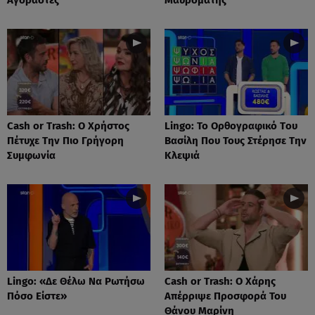
Cash or Trash: Ο Χρήστος
Lingo: Το Oρθογραφικό Tου
Πέτυχε Την Πιο Γρήγορη
Βασίλη Που Τους Στέρησε Την
Συμφωνία
Κλεψιά
Lingo: «Δε Θέλω Να Ρωτήσω
Cash or Trash: Ο Χάρης
Πόσο Είστε»
Απέρριψε Προσφορά Του
Θάνου Μαρίνη