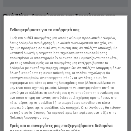
Ωμό Ψάρι, Αποχώρηση και Συγκίνηση στο
MasterChef - Video
Ενδιαφερόμαστε για το απόρρητό σας
Εμείς και οι
603
συνεργάτες μας αποθηκεύουμε προσωπικά δεδομένα,
όπως δεδομένα περιήγησης ή μοναδικά αναγνωριστικά στοιχεία, και
έχουμε πρόσβαση σε αυτά στη συσκευή σας. Αν επιλέξετε Αποδοχή, θα
καταστεί δυνατή η ενεργοποίηση τεχνολογιών παρακολούθησης
προκειμένου να υποστηριχθούν οι σκοποί που εμφανίζονται παρακάτω,
για τους οποίους εμείς και οι συνεργάτες μας επεξεργαζόμαστε τα
δεδομένα με σκοπό την παροχή υπηρεσιών. Αν επιλέξετε Απόρριψη όλων
TAGS:
MASTERCHEF
MASTERCHEF HIGHLIGHTS
όλων ή αποσύρετε τη συγκατάθεσή σας, οι εν λόγω τεχνολογίες θα
απενεργοποιηθούν. Αν απενεργοποιηθούν οι ιχνηλάτες, ορισμένο
ΩΜΟ ΨΑΡΙ
ΑΠΟΧΩΡΗΣΗ
ΣΥΓΚΙΝΗΣΗ
περιεχόμενο και κάποιες από τις διαφημίσεις που βλέπετε ενδέχεται να
μην είναι τόσο σχετικές με εσάς. Μπορείτε να επανεμφανίσετε αυτό το
μενού για να αλλάξετε τις επιλογές σας ή να αποσύρετε τη συναίνεσή σας
ανά πάσα στιγμή πατώντας τον σύνδεσμο Διαχείριση προτιμήσεων στο
Παρασκευή 7 Αυγούστου 2026
κάτω μέρος της ιστοσελίδας [ή το αιωρούμενο εικονίδιο στο κάτω
αριστερό μέρος της ιστοσελίδας, εάν υπάρχει]. Οι επιλογές σας θα τεθούν
18.05.22, 17:59
MEDIA
σε ισχύ στον Ιστότοπος. Για περισσότερες λεπτομέρειες ανατρέξτε στην
Πολιτική Απορρήτου μας.
Εμείς και οι συνεργάτες μας επεξεργαζόμαστε δεδομένα