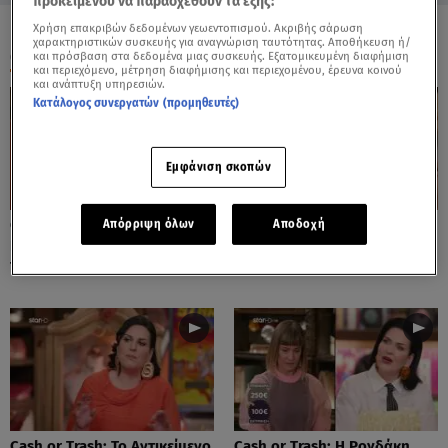
προκειμένου να παρασχεθούν τα εξής:
Χρήση επακριβών δεδομένων γεωεντοπισμού. Ακριβής σάρωση
χαρακτηριστικών συσκευής για αναγνώριση ταυτότητας. Αποθήκευση ή/
ΟΛΑ ΤΑ ΒΙΝΤΕΟ
και πρόσβαση στα δεδομένα μιας συσκευής. Εξατομικευμένη διαφήμιση
και περιεχόμενο, μέτρηση διαφήμισης και περιεχομένου, έρευνα κοινού
και ανάπτυξη υπηρεσιών.
Κατάλογος συνεργατών (προμηθευτές)
Εμφάνιση σκοπών
Cash or Trash: Η Μάρω
Cash or Trash: Το Αντικείμενο
Απόρριψη όλων
Αποδοχή
Κοντού Δημοπράτησε Πίνακά
Που Ενθουσίασε Τη Χιωτίνη
Της!
Cash or Trash: Το Αντικείμενο
Cash or Trash: Η Ρογδάκη