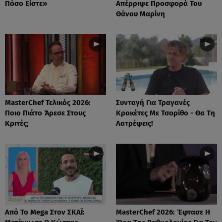
Πόσο Είστε»
Απέρριψε Προσφορά Του
Θάνου Μαρίνη
MasterChef Τελικός 2026:
Συνταγή Για Τραγανές
Ποιο Πιάτο Άρεσε Στους
Κροκέτες Με Τσορίθο - Θα Τη
Κριτές;
Λατρέψεις!
Από Το Mega Στον ΣΚΑΪ:
MasterChef 2026: Έφτασε Η