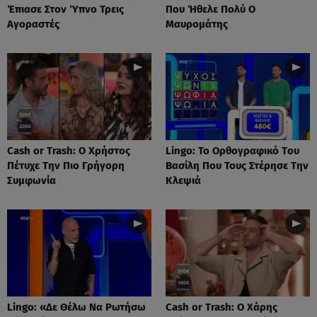
Έπιασε Στον Ύπνο Τρεις
Που Ήθελε Πολύ Ο
Αγοραστές
Μαυρομάτης
Cash or Trash: Ο Χρήστος
Lingo: Το Oρθογραφικό Tου
Πέτυχε Την Πιο Γρήγορη
Βασίλη Που Τους Στέρησε Την
Συμφωνία
Κλεψιά
Lingo: «Δε Θέλω Να Ρωτήσω
Cash or Trash: Ο Χάρης