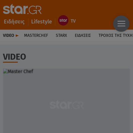
Ειδήσεις
Lifestyle
VIDEO
MASTERCHEF
STARX
ΕΙΔΉΣΕΙΣ
ΤΡΟΧΌΣ ΤΗΣ ΤΎΧΗ
VIDEO