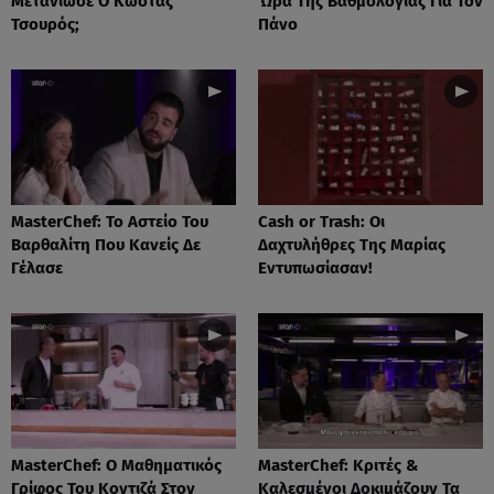
Μετάνιωσε Ο Κώστας
Ώρα Της Βαθμολογίας Για Τον
Τσουρός;
Πάνο
MasterChef: Το Αστείο Του
Cash or Trash: Οι
Βαρθαλίτη Που Κανείς Δε
Δαχτυλήθρες Της Μαρίας
Γέλασε
Εντυπωσίασαν!
MasterChef: Ο Μαθηματικός
MasterChef: Κριτές &
Γρίφος Του Κοντιζά Στον
Καλεσμένοι Δοκιμάζουν Τα