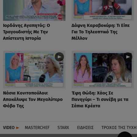
Ιορδάνης Αγαπητός: Ο
Δάφνη Καραβοκύρη: Τι Είπε
Τραγουδιστής Με Την
Για Το Τηλεοπτικό Της
Απίστευτη Ιστορία
Μέλλον
Νάσια Κονιτοπούλου:
Έφη Θώδη: Χάος Σε
Αποκάλυψε Τον Μεγαλύτερο
Πανηγύρι – Τι συνέβη με τα
Φόβο Της
Σάπια Κρέατα
VIDEO
MASTERCHEF
STARX
ΕΙΔΉΣΕΙΣ
ΤΡΟΧΌΣ ΤΗΣ ΤΎΧΗ