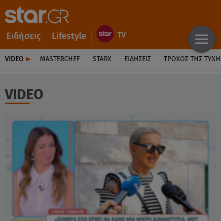
Ειδήσεις
Lifestyle
VIDEO
MASTERCHEF
STARX
ΕΙΔΉΣΕΙΣ
ΤΡΟΧΌΣ ΤΗΣ ΤΎΧΗ
VIDEO