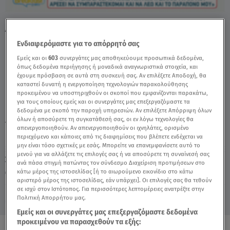
Λάκης Γαβαλάς: «Ήρθα Να Εκφράσω Το
Παράπονό Μου» - Video
Ενδιαφερόμαστε για το απόρρητό σας
Εμείς και οι
603
συνεργάτες μας αποθηκεύουμε προσωπικά δεδομένα,
όπως δεδομένα περιήγησης ή μοναδικά αναγνωριστικά στοιχεία, και
έχουμε πρόσβαση σε αυτά στη συσκευή σας. Αν επιλέξετε Αποδοχή, θα
καταστεί δυνατή η ενεργοποίηση τεχνολογιών παρακολούθησης
προκειμένου να υποστηριχθούν οι σκοποί που εμφανίζονται παρακάτω,
για τους οποίους εμείς και οι συνεργάτες μας επεξεργαζόμαστε τα
δεδομένα με σκοπό την παροχή υπηρεσιών. Αν επιλέξετε Απόρριψη όλων
όλων ή αποσύρετε τη συγκατάθεσή σας, οι εν λόγω τεχνολογίες θα
TAGS:
ΛΑΚΗΣ ΓΑΒΑΛΑΣ
BREAKFAST@STAR
απενεργοποιηθούν. Αν απενεργοποιηθούν οι ιχνηλάτες, ορισμένο
περιεχόμενο και κάποιες από τις διαφημίσεις που βλέπετε ενδέχεται να
μην είναι τόσο σχετικές με εσάς. Μπορείτε να επανεμφανίσετε αυτό το
μενού για να αλλάξετε τις επιλογές σας ή να αποσύρετε τη συναίνεσή σας
Σάββατο 8 Αυγούστου 2026
ανά πάσα στιγμή πατώντας τον σύνδεσμο Διαχείριση προτιμήσεων στο
κάτω μέρος της ιστοσελίδας [ή το αιωρούμενο εικονίδιο στο κάτω
15.06.26, 12:53
CELEBRITIES & GOSSIP ΝΕΑ
αριστερό μέρος της ιστοσελίδας, εάν υπάρχει]. Οι επιλογές σας θα τεθούν
σε ισχύ στον Ιστότοπος. Για περισσότερες λεπτομέρειες ανατρέξτε στην
Πολιτική Απορρήτου μας.
Εμείς και οι συνεργάτες μας επεξεργαζόμαστε δεδομένα
προκειμένου να παρασχεθούν τα εξής: