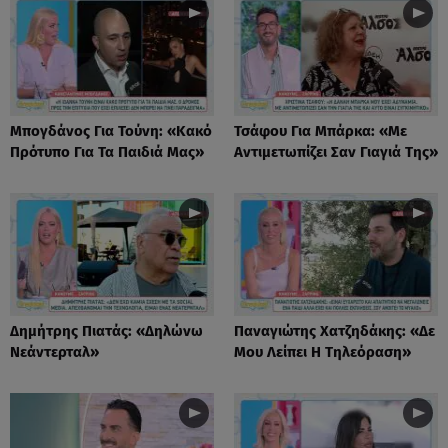
Μπογδάνος Για Τούνη: «Κακό
Τσάφου Για Μπάρκα: «Με
Πρότυπο Για Τα Παιδιά Μας»
Αντιμετωπίζει Σαν Γιαγιά Της»
Δημήτρης Πιατάς: «Δηλώνω
Παναγιώτης Χατζηδάκης: «Δε
Νεάντερταλ»
Μου Λείπει Η Τηλεόραση»