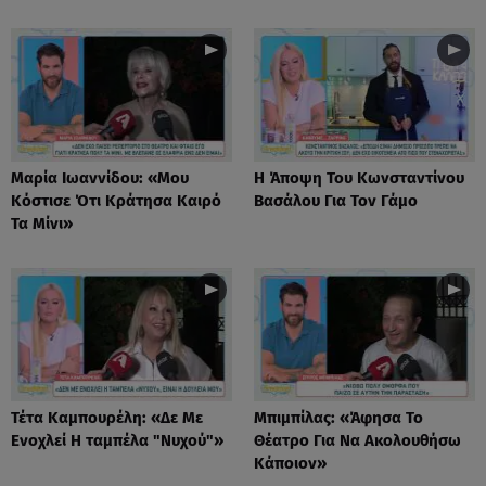
Μαρία Ιωαννίδου: «Μου
Η Άποψη Του Κωνσταντίνου
Κόστισε Ότι Κράτησα Καιρό
Βασάλου Για Τον Γάμο
Τα Μίνι»
Τέτα Καμπουρέλη: «Δε Mε
Μπιμπίλας: «Άφησα Το
Eνοχλεί H ταμπέλα "Νυχού"»
Θέατρο Για Να Ακολουθήσω
Κάποιον»