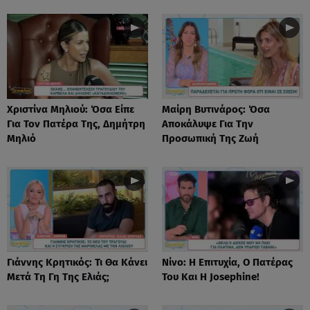
Χριστίνα Μηλιού: Όσα Είπε
Μαίρη Βυτινάρος: Όσα
Για Τον Πατέρα Της, Δημήτρη
Αποκάλυψε Για Την
Μηλιό
Προσωπική Της Ζωή
Γιάννης Κρητικός: Τι Θα Κάνει
Νίνο: Η Επιτυχία, Ο Πατέρας
Μετά Τη Γη Της Ελιάς;
Του Και Η Josephine!