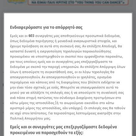
Μελισανίδης: «Θα Ήθελα Να Είμαι Ξανά
Κριτής» - Video
Ενδιαφερόμαστε για το απόρρητό σας
Εμείς και οι
603
συνεργάτες μας αποθηκεύουμε προσωπικά δεδομένα,
όπως δεδομένα περιήγησης ή μοναδικά αναγνωριστικά στοιχεία, και
έχουμε πρόσβαση σε αυτά στη συσκευή σας. Αν επιλέξετε Αποδοχή, θα
καταστεί δυνατή η ενεργοποίηση τεχνολογιών παρακολούθησης
προκειμένου να υποστηριχθούν οι σκοποί που εμφανίζονται παρακάτω,
για τους οποίους εμείς και οι συνεργάτες μας επεξεργαζόμαστε τα
δεδομένα με σκοπό την παροχή υπηρεσιών. Αν επιλέξετε Απόρριψη όλων
όλων ή αποσύρετε τη συγκατάθεσή σας, οι εν λόγω τεχνολογίες θα
TAGS:
ΙΩΑΝΝΗΣ ΜΕΛΙΣΑΝΙΔΗΣ
ΓΚΟΣΙΠ ΝΕΑ & CELEBRITIES
απενεργοποιηθούν. Αν απενεργοποιηθούν οι ιχνηλάτες, ορισμένο
περιεχόμενο και κάποιες από τις διαφημίσεις που βλέπετε ενδέχεται να
BREAKFAST@STAR
μην είναι τόσο σχετικές με εσάς. Μπορείτε να επανεμφανίσετε αυτό το
μενού για να αλλάξετε τις επιλογές σας ή να αποσύρετε τη συναίνεσή σας
ανά πάσα στιγμή πατώντας τον σύνδεσμο Διαχείριση προτιμήσεων στο
κάτω μέρος της ιστοσελίδας [ή το αιωρούμενο εικονίδιο στο κάτω
Τετάρτη 5 Αυγούστου 2026
αριστερό μέρος της ιστοσελίδας, εάν υπάρχει]. Οι επιλογές σας θα τεθούν
15.06.26, 10:10
CELEBRITIES & GOSSIP ΝΕΑ
σε ισχύ στον Ιστότοπος. Για περισσότερες λεπτομέρειες ανατρέξτε στην
Πολιτική Απορρήτου μας.
Εμείς και οι συνεργάτες μας επεξεργαζόμαστε δεδομένα
προκειμένου να παρασχεθούν τα εξής: