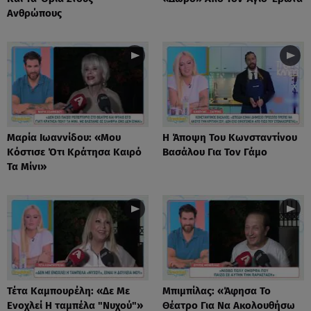
Ανθρώπους
Μαρία Ιωαννίδου: «Μου
Η Άποψη Του Κωνσταντίνου
Κόστισε Ότι Κράτησα Καιρό
Βασάλου Για Τον Γάμο
Τα Μίνι»
Τέτα Καμπουρέλη: «Δε Mε
Μπιμπίλας: «Άφησα Το
Eνοχλεί H ταμπέλα "Νυχού"»
Θέατρο Για Να Ακολουθήσω