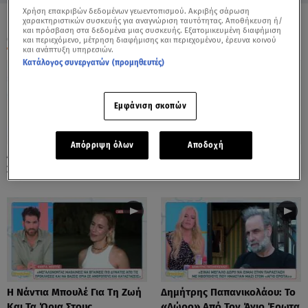
Χρήση επακριβών δεδομένων γεωεντοπισμού. Ακριβής σάρωση
χαρακτηριστικών συσκευής για αναγνώριση ταυτότητας. Αποθήκευση ή/
και πρόσβαση στα δεδομένα μιας συσκευής. Εξατομικευμένη διαφήμιση
ΟΛΑ ΤΑ ΒΙΝΤΕΟ
και περιεχόμενο, μέτρηση διαφήμισης και περιεχομένου, έρευνα κοινού
και ανάπτυξη υπηρεσιών.
Κατάλογος συνεργατών (προμηθευτές)
Εμφάνιση σκοπών
Απόρριψη όλων
Αποδοχή
Λόλα Νταϊφά: Η Πιο Δύσκολη
Νόνη Δούνια: «Συνεχίζω Στο
Στιγμή Στην Καριέρα Της
Mega News»
Η Νάντια Μπουλέ Για Τη Ζωή
Δημήτρης Παπανικολάου: Το
Και Τα Όρια Στους
«Δώρο» Από Τον Άγιο Έρωτα