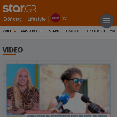
Ειδήσεις
Lifestyle
VIDEO
MASTERCHEF
STARX
ΕΙΔΉΣΕΙΣ
ΤΡΟΧΌΣ ΤΗΣ ΤΎΧΗ
VIDEO