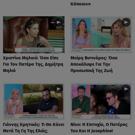
Κάποιον»
Χριστίνα Μηλιού: Όσα Είπε
Μαίρη Βυτινάρος: Όσα
Για Τον Πατέρα Της, Δημήτρη
Αποκάλυψε Για Την
Μηλιό
Προσωπική Της Ζωή
Γιάννης Κρητικός: Τι Θα Κάνει
Νίνο: Η Επιτυχία, Ο Πατέρας
Μετά Τη Γη Της Ελιάς;
Του Και Η Josephine!