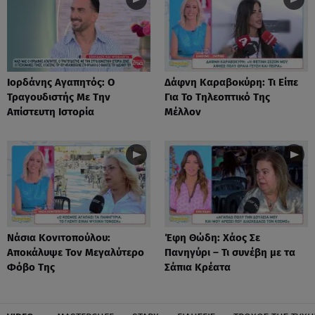
Ιορδάνης Αγαπητός: Ο
Δάφνη Καραβοκύρη: Τι Είπε
Τραγουδιστής Με Την
Για Το Τηλεοπτικό Της
Απίστευτη Ιστορία
Μέλλον
Νάσια Κονιτοπούλου:
Έφη Θώδη: Χάος Σε
Αποκάλυψε Τον Μεγαλύτερο
Πανηγύρι – Τι συνέβη με τα
Φόβο Της
Σάπια Κρέατα