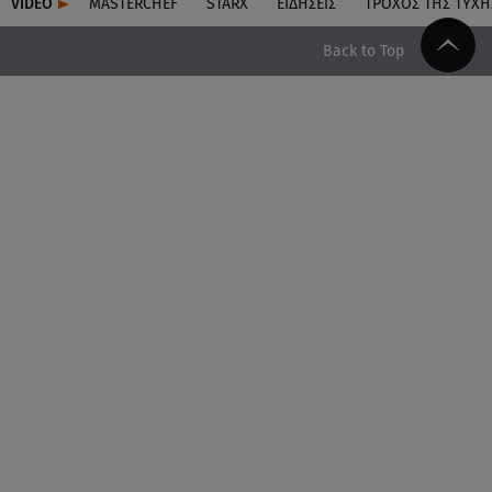
VIDEO
MASTERCHEF
STARX
ΕΙΔΉΣΕΙΣ
ΤΡΟΧΌΣ ΤΗΣ ΤΎΧΗ
Back to Top