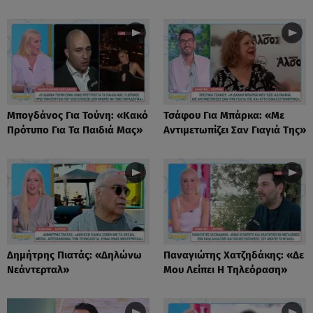
Μπογδάνος Για Τούνη: «Κακό
Τσάφου Για Μπάρκα: «Με
Πρότυπο Για Τα Παιδιά Μας»
Αντιμετωπίζει Σαν Γιαγιά Της»
Δημήτρης Πιατάς: «Δηλώνω
Παναγιώτης Χατζηδάκης: «Δε
Νεάντερταλ»
Μου Λείπει Η Τηλεόραση»