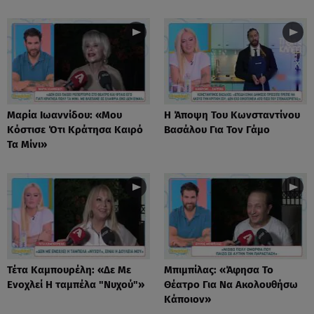
Μαρία Ιωαννίδου: «Μου
Η Άποψη Του Κωνσταντίνου
Κόστισε Ότι Κράτησα Καιρό
Βασάλου Για Τον Γάμο
Τα Μίνι»
Τέτα Καμπουρέλη: «Δε Mε
Μπιμπίλας: «Άφησα Το
Eνοχλεί H ταμπέλα "Νυχού"»
Θέατρο Για Να Ακολουθήσω
Κάποιον»