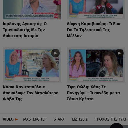
Ιορδάνης Αγαπητός: Ο
Δάφνη Καραβοκύρη: Τι Είπε
Τραγουδιστής Με Την
Για Το Τηλεοπτικό Της
Απίστευτη Ιστορία
Μέλλον
Νάσια Κονιτοπούλου:
Έφη Θώδη: Χάος Σε
Αποκάλυψε Τον Μεγαλύτερο
Πανηγύρι – Τι συνέβη με τα
Φόβο Της
Σάπια Κρέατα
VIDEO
MASTERCHEF
STARX
ΕΙΔΉΣΕΙΣ
ΤΡΟΧΌΣ ΤΗΣ ΤΎΧΗ