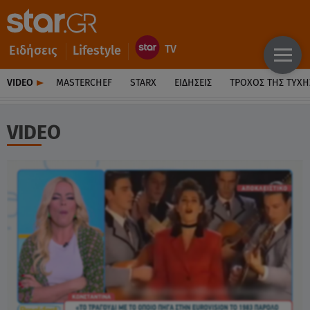
Ειδήσεις
Lifestyle
VIDEO
MASTERCHEF
STARX
ΕΙΔΉΣΕΙΣ
ΤΡΟΧΌΣ ΤΗΣ ΤΎΧΗ
VIDEO