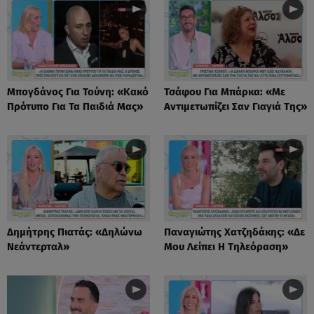
Μπογδάνος Για Τούνη: «Κακό
Τσάφου Για Μπάρκα: «Με
Πρότυπο Για Τα Παιδιά Μας»
Αντιμετωπίζει Σαν Γιαγιά Της»
Δημήτρης Πιατάς: «Δηλώνω
Παναγιώτης Χατζηδάκης: «Δε
Νεάντερταλ»
Μου Λείπει Η Τηλεόραση»