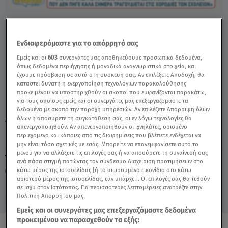
Κωνσταντίνα: Η Δήλωση Για Την
Προσωπική Της Ζωή - Video
Ενδιαφερόμαστε για το απόρρητό σας
Εμείς και οι
603
συνεργάτες μας αποθηκεύουμε προσωπικά δεδομένα,
όπως δεδομένα περιήγησης ή μοναδικά αναγνωριστικά στοιχεία, και
έχουμε πρόσβαση σε αυτά στη συσκευή σας. Αν επιλέξετε Αποδοχή, θα
καταστεί δυνατή η ενεργοποίηση τεχνολογιών παρακολούθησης
προκειμένου να υποστηριχθούν οι σκοποί που εμφανίζονται παρακάτω,
για τους οποίους εμείς και οι συνεργάτες μας επεξεργαζόμαστε τα
δεδομένα με σκοπό την παροχή υπηρεσιών. Αν επιλέξετε Απόρριψη όλων
όλων ή αποσύρετε τη συγκατάθεσή σας, οι εν λόγω τεχνολογίες θα
TAGS:
ΚΩΝΣΤΑΝΤΙΝΑ
BREAKFAST@STAR
απενεργοποιηθούν. Αν απενεργοποιηθούν οι ιχνηλάτες, ορισμένο
περιεχόμενο και κάποιες από τις διαφημίσεις που βλέπετε ενδέχεται να
μην είναι τόσο σχετικές με εσάς. Μπορείτε να επανεμφανίσετε αυτό το
μενού για να αλλάξετε τις επιλογές σας ή να αποσύρετε τη συναίνεσή σας
Τετάρτη 5 Αυγούστου 2026
ανά πάσα στιγμή πατώντας τον σύνδεσμο Διαχείριση προτιμήσεων στο
κάτω μέρος της ιστοσελίδας [ή το αιωρούμενο εικονίδιο στο κάτω
10.06.26, 16:00
CELEBRITIES & GOSSIP ΝΕΑ
αριστερό μέρος της ιστοσελίδας, εάν υπάρχει]. Οι επιλογές σας θα τεθούν
σε ισχύ στον Ιστότοπος. Για περισσότερες λεπτομέρειες ανατρέξτε στην
Πολιτική Απορρήτου μας.
Εμείς και οι συνεργάτες μας επεξεργαζόμαστε δεδομένα
προκειμένου να παρασχεθούν τα εξής: