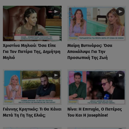
Χριστίνα Μηλιού: Όσα Είπε
Μαίρη Βυτινάρος: Όσα
Για Τον Πατέρα Της, Δημήτρη
Αποκάλυψε Για Την
Μηλιό
Προσωπική Της Ζωή
Γιάννης Κρητικός: Τι Θα Κάνει
Νίνο: Η Επιτυχία, Ο Πατέρας
Μετά Τη Γη Της Ελιάς;
Του Και Η Josephine!