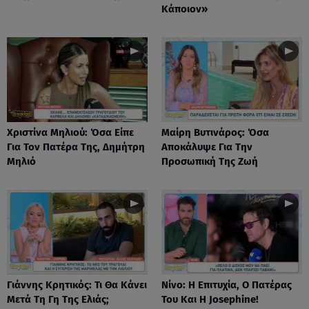
Κάποιον»
Χριστίνα Μηλιού: Όσα Είπε
Μαίρη Βυτινάρος: Όσα
Για Τον Πατέρα Της, Δημήτρη
Αποκάλυψε Για Την
Μηλιό
Προσωπική Της Ζωή
Γιάννης Κρητικός: Τι Θα Κάνει
Νίνο: Η Επιτυχία, Ο Πατέρας
Μετά Τη Γη Της Ελιάς;
Του Και Η Josephine!