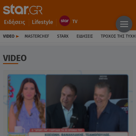
Ειδήσεις
Lifestyle
VIDEO
MASTERCHEF
STARX
ΕΙΔΉΣΕΙΣ
ΤΡΟΧΌΣ ΤΗΣ ΤΎΧΗ
VIDEO