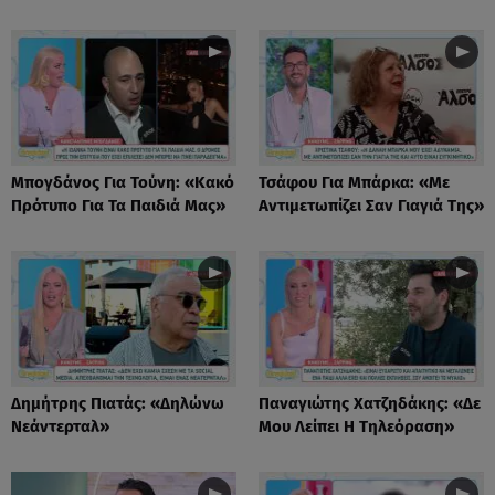
Μπογδάνος Για Τούνη: «Κακό
Τσάφου Για Μπάρκα: «Με
Πρότυπο Για Τα Παιδιά Μας»
Αντιμετωπίζει Σαν Γιαγιά Της»
Δημήτρης Πιατάς: «Δηλώνω
Παναγιώτης Χατζηδάκης: «Δε
Νεάντερταλ»
Μου Λείπει Η Τηλεόραση»