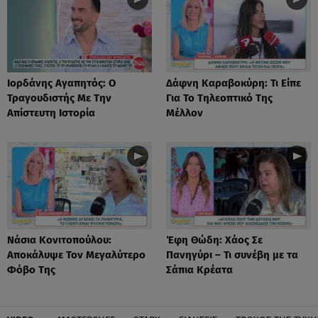
Ιορδάνης Αγαπητός: Ο
Δάφνη Καραβοκύρη: Τι Είπε
Τραγουδιστής Με Την
Για Το Τηλεοπτικό Της
Απίστευτη Ιστορία
Μέλλον
Νάσια Κονιτοπούλου:
Έφη Θώδη: Χάος Σε
Αποκάλυψε Τον Μεγαλύτερο
Πανηγύρι – Τι συνέβη με τα
Φόβο Της
Σάπια Κρέατα