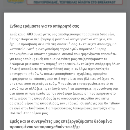
«Κι Εγώ θα Άφηνα Τον Γιώργο...» – Η Ατάκα
Του Τσαμόπουλου - Video
Ενδιαφερόμαστε για το απόρρητό σας
Εμείς και οι
603
συνεργάτες μας αποθηκεύουμε προσωπικά δεδομένα,
όπως δεδομένα περιήγησης ή μοναδικά αναγνωριστικά στοιχεία, και
έχουμε πρόσβαση σε αυτά στη συσκευή σας. Αν επιλέξετε Αποδοχή, θα
καταστεί δυνατή η ενεργοποίηση τεχνολογιών παρακολούθησης
προκειμένου να υποστηριχθούν οι σκοποί που εμφανίζονται παρακάτω,
για τους οποίους εμείς και οι συνεργάτες μας επεξεργαζόμαστε τα
δεδομένα με σκοπό την παροχή υπηρεσιών. Αν επιλέξετε Απόρριψη όλων
όλων ή αποσύρετε τη συγκατάθεσή σας, οι εν λόγω τεχνολογίες θα
TAGS:
ΜΗΝΑΣ ΤΣΑΜΟΠΟΥΛΟΣ
ΓΙΩΡΓΟΣ ΘΑΝΑΗΛΑΚΗΣ
απενεργοποιηθούν. Αν απενεργοποιηθούν οι ιχνηλάτες, ορισμένο
περιεχόμενο και κάποιες από τις διαφημίσεις που βλέπετε ενδέχεται να
BREAKFAST@STAR
μην είναι τόσο σχετικές με εσάς. Μπορείτε να επανεμφανίσετε αυτό το
μενού για να αλλάξετε τις επιλογές σας ή να αποσύρετε τη συναίνεσή σας
ανά πάσα στιγμή πατώντας τον σύνδεσμο Διαχείριση προτιμήσεων στο
κάτω μέρος της ιστοσελίδας [ή το αιωρούμενο εικονίδιο στο κάτω
Σάββατο 8 Αυγούστου 2026
αριστερό μέρος της ιστοσελίδας, εάν υπάρχει]. Οι επιλογές σας θα τεθούν
09.06.26, 14:08
CELEBRITIES & GOSSIP ΝΕΑ
σε ισχύ στον Ιστότοπος. Για περισσότερες λεπτομέρειες ανατρέξτε στην
Πολιτική Απορρήτου μας.
Εμείς και οι συνεργάτες μας επεξεργαζόμαστε δεδομένα
προκειμένου να παρασχεθούν τα εξής: