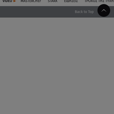
VIDEO
MASTERCHEF
STARX
ΕΙΔΉΣΕΙΣ
ΤΡΟΧΌΣ ΤΗΣ ΤΎΧΗ
Back to Top