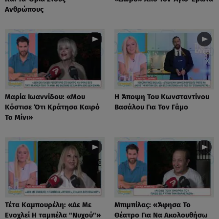
Ανθρώπους
Μαρία Ιωαννίδου: «Μου
Η Άποψη Του Κωνσταντίνου
Κόστισε Ότι Κράτησα Καιρό
Βασάλου Για Τον Γάμο
Τα Μίνι»
Τέτα Καμπουρέλη: «Δε Mε
Μπιμπίλας: «Άφησα Το
Eνοχλεί H ταμπέλα "Νυχού"»
Θέατρο Για Να Ακολουθήσω