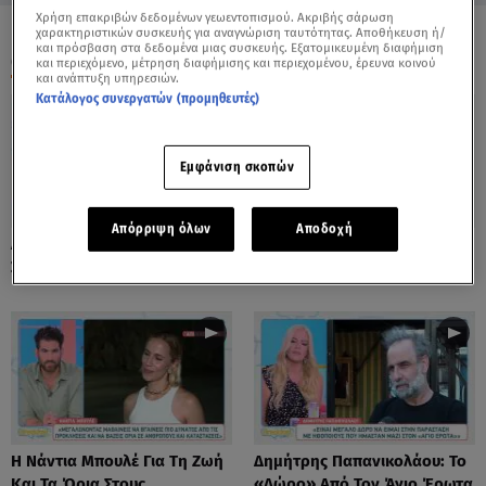
Χρήση επακριβών δεδομένων γεωεντοπισμού. Ακριβής σάρωση
χαρακτηριστικών συσκευής για αναγνώριση ταυτότητας. Αποθήκευση ή/
και πρόσβαση στα δεδομένα μιας συσκευής. Εξατομικευμένη διαφήμιση
ΟΛΑ ΤΑ ΒΙΝΤΕΟ
και περιεχόμενο, μέτρηση διαφήμισης και περιεχομένου, έρευνα κοινού
και ανάπτυξη υπηρεσιών.
Κατάλογος συνεργατών (προμηθευτές)
Εμφάνιση σκοπών
Απόρριψη όλων
Αποδοχή
Λόλα Νταϊφά: Η Πιο Δύσκολη
Νόνη Δούνια: «Συνεχίζω Στο
Στιγμή Στην Καριέρα Της
Mega News»
Η Νάντια Μπουλέ Για Τη Ζωή
Δημήτρης Παπανικολάου: Το
Και Τα Όρια Στους
«Δώρο» Από Τον Άγιο Έρωτα