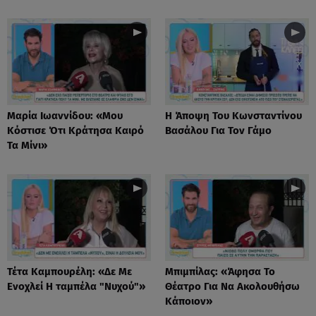
Μαρία Ιωαννίδου: «Μου
Η Άποψη Του Κωνσταντίνου
Κόστισε Ότι Κράτησα Καιρό
Βασάλου Για Τον Γάμο
Τα Μίνι»
Τέτα Καμπουρέλη: «Δε Mε
Μπιμπίλας: «Άφησα Το
Eνοχλεί H ταμπέλα "Νυχού"»
Θέατρο Για Να Ακολουθήσω
Κάποιον»