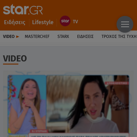
Ειδήσεις
Lifestyle
VIDEO
MASTERCHEF
STARX
ΕΙΔΉΣΕΙΣ
ΤΡΟΧΌΣ ΤΗΣ ΤΎΧΗ
VIDEO