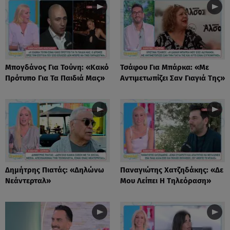
Μπογδάνος Για Τούνη: «Κακό
Τσάφου Για Μπάρκα: «Με
Πρότυπο Για Τα Παιδιά Μας»
Αντιμετωπίζει Σαν Γιαγιά Της»
Δημήτρης Πιατάς: «Δηλώνω
Παναγιώτης Χατζηδάκης: «Δε
Νεάντερταλ»
Μου Λείπει Η Τηλεόραση»