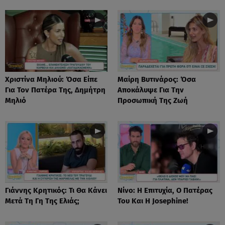
Χριστίνα Μηλιού: Όσα Είπε
Μαίρη Βυτινάρος: Όσα
Για Τον Πατέρα Της, Δημήτρη
Αποκάλυψε Για Την
Μηλιό
Προσωπική Της Ζωή
Γιάννης Κρητικός: Τι Θα Κάνει
Νίνο: Η Επιτυχία, Ο Πατέρας
Μετά Τη Γη Της Ελιάς;
Του Και Η Josephine!