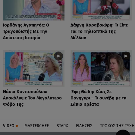
Ιορδάνης Αγαπητός: Ο
Δάφνη Καραβοκύρη: Τι Είπε
Τραγουδιστής Με Την
Για Το Τηλεοπτικό Της
Απίστευτη Ιστορία
Μέλλον
Νάσια Κονιτοπούλου:
Έφη Θώδη: Χάος Σε
Αποκάλυψε Τον Μεγαλύτερο
Πανηγύρι – Τι συνέβη με τα
Φόβο Της
Σάπια Κρέατα
VIDEO
MASTERCHEF
STARX
ΕΙΔΉΣΕΙΣ
ΤΡΟΧΌΣ ΤΗΣ ΤΎΧΗ