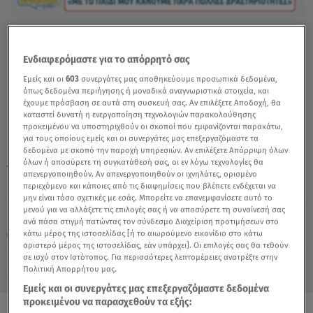
Dj Stephan: Σχολιάζει Τη Νέα Σχέση Της
Έλενας Τσαγκρινού - Video
Ενδιαφερόμαστε για το απόρρητό σας
Εμείς και οι
603
συνεργάτες μας αποθηκεύουμε προσωπικά δεδομένα,
όπως δεδομένα περιήγησης ή μοναδικά αναγνωριστικά στοιχεία, και
έχουμε πρόσβαση σε αυτά στη συσκευή σας. Αν επιλέξετε Αποδοχή, θα
καταστεί δυνατή η ενεργοποίηση τεχνολογιών παρακολούθησης
προκειμένου να υποστηριχθούν οι σκοποί που εμφανίζονται παρακάτω,
για τους οποίους εμείς και οι συνεργάτες μας επεξεργαζόμαστε τα
δεδομένα με σκοπό την παροχή υπηρεσιών. Αν επιλέξετε Απόρριψη όλων
όλων ή αποσύρετε τη συγκατάθεσή σας, οι εν λόγω τεχνολογίες θα
TAGS:
DJ STEPHAN
ΕΛΕΝΑ ΤΣΑΓΚΡΙΝΟΥ
BREAKFASTSTAR
απενεργοποιηθούν. Αν απενεργοποιηθούν οι ιχνηλάτες, ορισμένο
περιεχόμενο και κάποιες από τις διαφημίσεις που βλέπετε ενδέχεται να
μην είναι τόσο σχετικές με εσάς. Μπορείτε να επανεμφανίσετε αυτό το
μενού για να αλλάξετε τις επιλογές σας ή να αποσύρετε τη συναίνεσή σας
Πέμπτη 6 Αυγούστου 2026
ανά πάσα στιγμή πατώντας τον σύνδεσμο Διαχείριση προτιμήσεων στο
κάτω μέρος της ιστοσελίδας [ή το αιωρούμενο εικονίδιο στο κάτω
08.06.26, 09:53
CELEBRITIES & GOSSIP ΝΕΑ
αριστερό μέρος της ιστοσελίδας, εάν υπάρχει]. Οι επιλογές σας θα τεθούν
σε ισχύ στον Ιστότοπος. Για περισσότερες λεπτομέρειες ανατρέξτε στην
Πολιτική Απορρήτου μας.
Εμείς και οι συνεργάτες μας επεξεργαζόμαστε δεδομένα
προκειμένου να παρασχεθούν τα εξής: