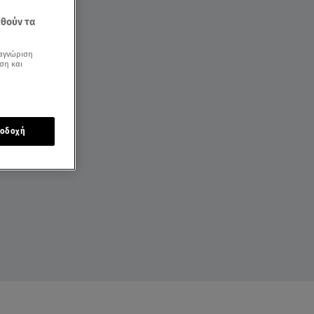
εθούν τα
αγνώριση
ση και
οδοχή