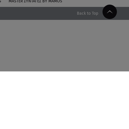
S
MASTER ΣΥΝΤΑΓΈΣ BY MAMOS
Back to Top
Facebook
Twitter
Instagram