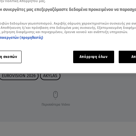
την Πολιτική Απορρήτου μας.
 οι συνεργάτες μας επεξεργαζόμαστε δεδομένα προκειμένου να παρασχ
ριβών δεδομένων γεωεντοπισμού. Ακριβής σάρωση χαρακτηριστικών συσκευής για αν
 Αποθήκευση ή/και πρόσβαση στα δεδομένα μιας συσκευής. Εξατομικευμένη διαφήμι
, μέτρηση διαφήμισης και περιεχομένου, έρευνα κοινού και ανάπτυξη υπηρεσιών.
συνεργατών (προμηθευτές)
η σκοπών
Απόρριψη όλων
Απ
EUROVISION 2026
AKYLAS
Περισσότερα Video