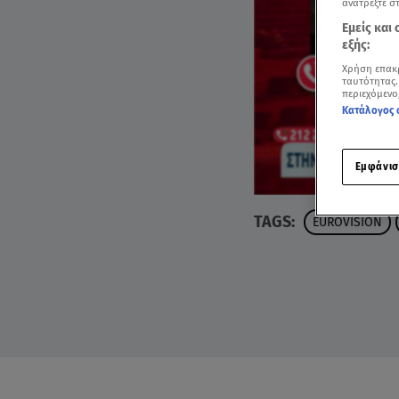
ανατρέξτε σ
Εμείς και
εξής:
Χρήση επακ
ταυτότητας.
περιεχόμενο
Κατάλογος 
Εμφάνισ
TAGS:
EUROVISION