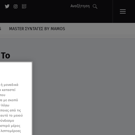
Αναζήτηση
S
MASTER ΣΥΝΤΑΓΈΣ BY MAMOS
 Το
 ή μοναδικά
α καταστεί
 που
να με σκοπό
ν λόγω
ποιες από τις
ε αυτό το μενού
 σύνδεσμο
ριστερό μέρος
ς λεπτομέρειες