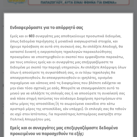
Μαρία Ιωαννίδου: Η απάντησή της στον
Δημήτρη Παπάζογλου - Video
Ενδιαφερόμαστε για το απόρρητό σας
Εμείς και οι
603
συνεργάτες μας αποθηκεύουμε προσωπικά δεδομένα,
όπως δεδομένα περιήγησης ή μοναδικά αναγνωριστικά στοιχεία, και
έχουμε πρόσβαση σε αυτά στη συσκευή σας. Αν επιλέξετε Αποδοχή, θα
καταστεί δυνατή η ενεργοποίηση τεχνολογιών παρακολούθησης
προκειμένου να υποστηριχθούν οι σκοποί που εμφανίζονται παρακάτω,
για τους οποίους εμείς και οι συνεργάτες μας επεξεργαζόμαστε τα
δεδομένα με σκοπό την παροχή υπηρεσιών. Αν επιλέξετε Απόρριψη όλων
όλων ή αποσύρετε τη συγκατάθεσή σας, οι εν λόγω τεχνολογίες θα
TAGS:
ΜΑΡΙΑ ΙΩΑΝΝΙΔΟΥ
ΔΗΜΗΤΡΗΣ ΠΑΠΑΖΟΓΛΟΥ
απενεργοποιηθούν. Αν απενεργοποιηθούν οι ιχνηλάτες, ορισμένο
περιεχόμενο και κάποιες από τις διαφημίσεις που βλέπετε ενδέχεται να
BREAKFAST@STAR
μην είναι τόσο σχετικές με εσάς. Μπορείτε να επανεμφανίσετε αυτό το
μενού για να αλλάξετε τις επιλογές σας ή να αποσύρετε τη συναίνεσή σας
ανά πάσα στιγμή πατώντας τον σύνδεσμο Διαχείριση προτιμήσεων στο
κάτω μέρος της ιστοσελίδας [ή το αιωρούμενο εικονίδιο στο κάτω
Σάββατο 8 Αυγούστου 2026
αριστερό μέρος της ιστοσελίδας, εάν υπάρχει]. Οι επιλογές σας θα τεθούν
23.04.26, 09:42
CELEBRITIES & GOSSIP ΝΕΑ
σε ισχύ στον Ιστότοπος. Για περισσότερες λεπτομέρειες ανατρέξτε στην
Πολιτική Απορρήτου μας.
Εμείς και οι συνεργάτες μας επεξεργαζόμαστε δεδομένα
προκειμένου να παρασχεθούν τα εξής: