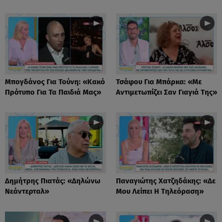
Μπογδάνος Για Τούνη: «Κακό
Τσάφου Για Μπάρκα: «Με
Πρότυπο Για Τα Παιδιά Μας»
Αντιμετωπίζει Σαν Γιαγιά Της»
Δημήτρης Πιατάς: «Δηλώνω
Παναγιώτης Χατζηδάκης: «Δε
Νεάντερταλ»
Μου Λείπει Η Τηλεόραση»