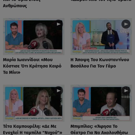
Ανθρώπους
Μαρία Ιωαννίδου: «Μου
Η Άποψη Του Κωνσταντίνου
Κόστισε Ότι Κράτησα Καιρό
Βασάλου Για Τον Γάμο
Τα Μίνι»
Τέτα Καμπουρέλη: «Δε Mε
Μπιμπίλας: «Άφησα Το
Eνοχλεί H ταμπέλα "Νυχού"»
Θέατρο Για Να Ακολουθήσω