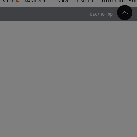
VIDEO
MASTERCHEF
STARX
ΕΙΔΉΣΕΙΣ
ΤΡΟΧΌΣ ΤΗΣ ΤΎΧΗ
Back to Top