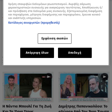
Χρήση επακριβών δεδομένων γεωεντοπισμού. Ακριβής σάρωση
χαρακτηριστικών συσκευής για αναγνώριση ταυτότητας. Αποθήκευση ή/
και πρόσβαση στα δεδομένα μιας συσκευής. Εξατομικευμένη διαφήμιση
ΟΛΑ ΤΑ ΒΙΝΤΕΟ
και περιεχόμενο, μέτρηση διαφήμισης και περιεχομένου, έρευνα κοινού
και ανάπτυξη υπηρεσιών.
Κατάλογος συνεργατών (προμηθευτές)
Εμφάνιση σκοπών
Απόρριψη όλων
Αποδοχή
Λόλα Νταϊφά: Η Πιο Δύσκολη
Νόνη Δούνια: «Συνεχίζω Στο
Στιγμή Στην Καριέρα Της
Mega News»
Η Νάντια Μπουλέ Για Τη Ζωή
Δημήτρης Παπανικολάου: Το
Και Τα Όρια Στους
«Δώρο» Από Τον Άγιο Έρωτα