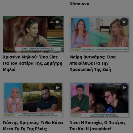
Κάποιον»
Χριστίνα Μηλιού: Όσα Είπε
Μαίρη Βυτινάρος: Όσα
Για Τον Πατέρα Της, Δημήτρη
Αποκάλυψε Για Την
Μηλιό
Προσωπική Της Ζωή
Γιάννης Κρητικός: Τι Θα Κάνει
Νίνο: Η Επιτυχία, Ο Πατέρας
Μετά Τη Γη Της Ελιάς;
Του Και Η Josephine!