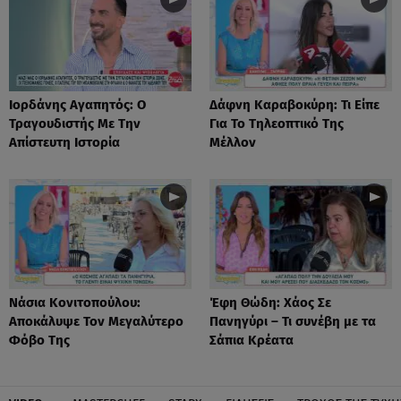
Ιορδάνης Αγαπητός: Ο
Δάφνη Καραβοκύρη: Τι Είπε
Τραγουδιστής Με Την
Για Το Τηλεοπτικό Της
Απίστευτη Ιστορία
Μέλλον
Νάσια Κονιτοπούλου:
Έφη Θώδη: Χάος Σε
Αποκάλυψε Τον Μεγαλύτερο
Πανηγύρι – Τι συνέβη με τα
Φόβο Της
Σάπια Κρέατα