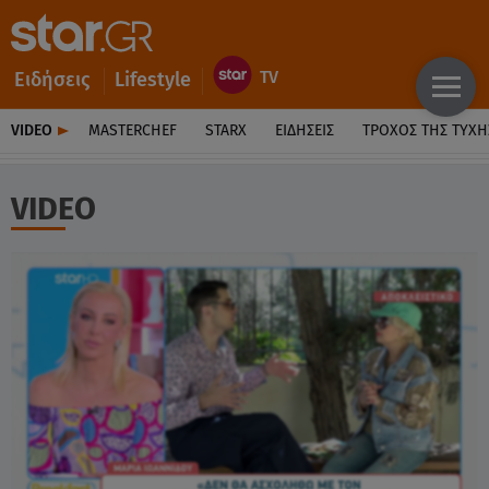
Ειδήσεις
Lifestyle
VIDEO
MASTERCHEF
STARX
ΕΙΔΉΣΕΙΣ
ΤΡΟΧΌΣ ΤΗΣ ΤΎΧΗ
VIDEO