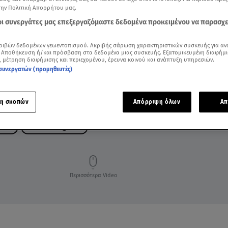
την Πολιτική Απορρήτου μας.
 οι συνεργάτες μας επεξεργαζόμαστε δεδομένα προκειμένου να παρασχ
ριβών δεδομένων γεωεντοπισμού. Ακριβής σάρωση χαρακτηριστικών συσκευής για αν
 Αποθήκευση ή/και πρόσβαση στα δεδομένα μιας συσκευής. Εξατομικευμένη διαφήμι
, μέτρηση διαφήμισης και περιεχομένου, έρευνα κοινού και ανάπτυξη υπηρεσιών.
συνεργατών (προμηθευτές)
η σκοπών
Απόρριψη όλων
Απ
ΓΙΟΥ
BREAKFAST@STAR
Περισσότερα Video