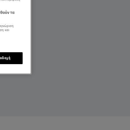
εθούν τα
αγνώριση
ση και
οδοχή