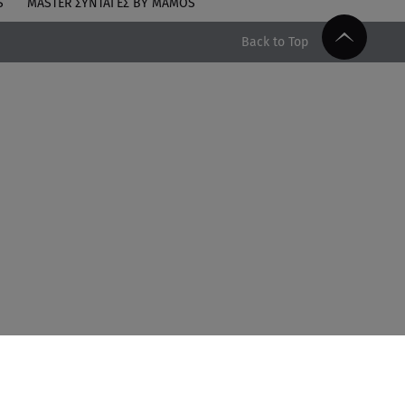
S
MASTER ΣΥΝΤΑΓΈΣ BY MAMOS
Back to Top