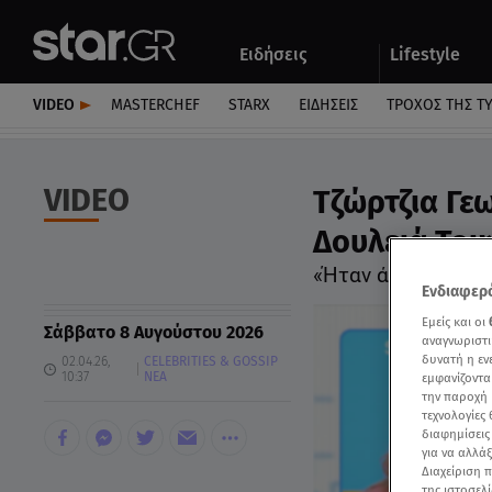
Αθλητικά
Quiz
Ειδήσεις
Lifestyle
Αυτοκίνητο
VIDEO
MASTERCHEF
STARX
ΕΙΔΉΣΕΙΣ
ΤΡΟΧΌΣ ΤΗΣ Τ
VIDEO
Τζώρτζια Γεω
Δουλειά Του
«Ήταν άδικο»
Ενδιαφερό
Εμείς και οι
Σάββατο 8 Αυγούστου 2026
αναγνωριστι
δυνατή η ε
02.04.26,
CELEBRITIES & GOSSIP
10:37
ΝΕΑ
εμφανίζοντα
την παροχή 
τεχνολογίες
διαφημίσεις
για να αλλά
Διαχείριση 
της ιστοσελί