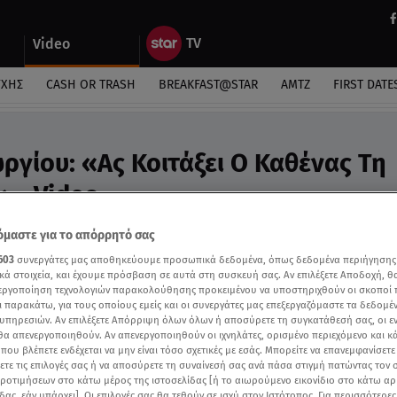
Video
ΎΧΗΣ
CASH OR TRASH
BREAKFAST@STAR
ΑΜΤΖ
FIRST DATE
ργίου: «Ας Κοιτάξει Ο Καθένας Τη
» - Video
μαστε για το απόρρητό σας
603
συνεργάτες μας αποθηκεύουμε προσωπικά δεδομένα, όπως δεδομένα περιήγησης
κά στοιχεία, και έχουμε πρόσβαση σε αυτά στη συσκευή σας. Αν επιλέξετε Αποδοχή, θ
νεργοποίηση τεχνολογιών παρακολούθησης προκειμένου να υποστηριχθούν οι σκοποί
ι παρακάτω, για τους οποίους εμείς και οι συνεργάτες μας επεξεργαζόμαστε τα δεδομέ
υπηρεσιών. Αν επιλέξετε Απόρριψη όλων όλων ή αποσύρετε τη συγκατάθεσή σας, οι ε
 θα απενεργοποιηθούν. Αν απενεργοποιηθούν οι ιχνηλάτες, ορισμένο περιεχόμενο και κά
 που βλέπετε ενδέχεται να μην είναι τόσο σχετικές με εσάς. Μπορείτε να επανεμφανίσετ
ξετε τις επιλογές σας ή να αποσύρετε τη συναίνεσή σας ανά πάσα στιγμή πατώντας τον
προτιμήσεων στο κάτω μέρος της ιστοσελίδας [ή το αιωρούμενο εικονίδιο στο κάτω α
δας, εάν υπάρχει]. Οι επιλογές σας θα τεθούν σε ισχύ στον Ιστότοπος. Για περισσότερε