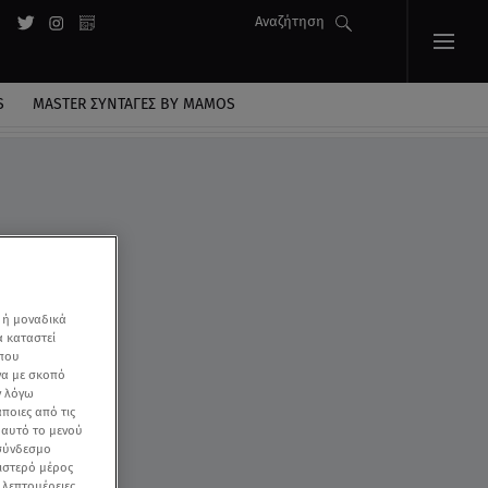
Αναζήτηση
S
MASTER ΣΥΝΤΑΓΈΣ BY MAMOS
 ή μοναδικά
α καταστεί
 που
να με σκοπό
ν λόγω
ποιες από τις
ε αυτό το μενού
 σύνδεσμο
ριστερό μέρος
ς λεπτομέρειες