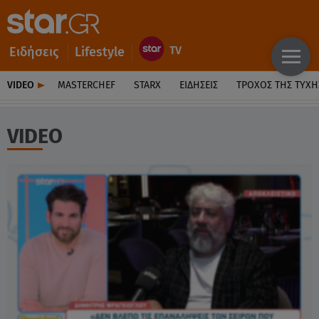
Ειδήσεις
Lifestyle
VIDEO
MASTERCHEF
STARX
ΕΙΔΉΣΕΙΣ
ΤΡΟΧΌΣ ΤΗΣ ΤΎΧΗ
VIDEO