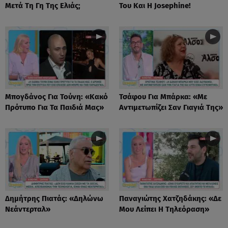
Μετά Τη Γη Της Ελιάς;
Του Και Η Josephine!
Μπογδάνος Για Τούνη: «Κακό
Τσάφου Για Μπάρκα: «Με
Πρότυπο Για Τα Παιδιά Μας»
Αντιμετωπίζει Σαν Γιαγιά Της»
Δημήτρης Πιατάς: «Δηλώνω
Παναγιώτης Χατζηδάκης: «Δε
Νεάντερταλ»
Μου Λείπει Η Τηλεόραση»