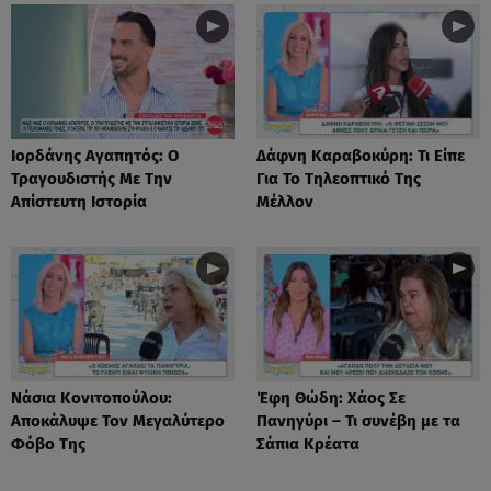
Ιορδάνης Αγαπητός: Ο
Δάφνη Καραβοκύρη: Τι Είπε
Τραγουδιστής Με Την
Για Το Τηλεοπτικό Της
Απίστευτη Ιστορία
Μέλλον
Νάσια Κονιτοπούλου:
Έφη Θώδη: Χάος Σε
Αποκάλυψε Τον Μεγαλύτερο
Πανηγύρι – Τι συνέβη με τα
Φόβο Της
Σάπια Κρέατα