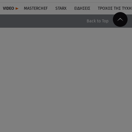
VIDEO
MASTERCHEF
STARX
ΕΙΔΉΣΕΙΣ
ΤΡΟΧΌΣ ΤΗΣ ΤΎΧΗ
Back to Top