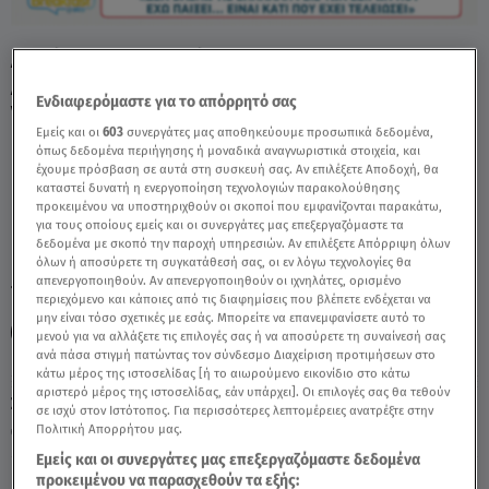
Δημήτρης Φραγκιόγλου: Η
Αναγνωρισιμότητα Και Ο «Χλαπάτσας» -
Ενδιαφερόμαστε για το απόρρητό σας
Video
Εμείς και οι
603
συνεργάτες μας αποθηκεύουμε προσωπικά δεδομένα,
όπως δεδομένα περιήγησης ή μοναδικά αναγνωριστικά στοιχεία, και
έχουμε πρόσβαση σε αυτά στη συσκευή σας. Αν επιλέξετε Αποδοχή, θα
καταστεί δυνατή η ενεργοποίηση τεχνολογιών παρακολούθησης
προκειμένου να υποστηριχθούν οι σκοποί που εμφανίζονται παρακάτω,
για τους οποίους εμείς και οι συνεργάτες μας επεξεργαζόμαστε τα
δεδομένα με σκοπό την παροχή υπηρεσιών. Αν επιλέξετε Απόρριψη όλων
όλων ή αποσύρετε τη συγκατάθεσή σας, οι εν λόγω τεχνολογίες θα
απενεργοποιηθούν. Αν απενεργοποιηθούν οι ιχνηλάτες, ορισμένο
TAGS:
ΔΗΜΗΤΡΗΣ ΦΡΑΓΚΙΟΓΛΟΥ
BREAKFAST@STAR
περιεχόμενο και κάποιες από τις διαφημίσεις που βλέπετε ενδέχεται να
μην είναι τόσο σχετικές με εσάς. Μπορείτε να επανεμφανίσετε αυτό το
ΤΗΣ ΕΛΛΑΔΟΣ ΤΑ ΠΑΙΔΙΑ
μενού για να αλλάξετε τις επιλογές σας ή να αποσύρετε τη συναίνεσή σας
ανά πάσα στιγμή πατώντας τον σύνδεσμο Διαχείριση προτιμήσεων στο
κάτω μέρος της ιστοσελίδας [ή το αιωρούμενο εικονίδιο στο κάτω
αριστερό μέρος της ιστοσελίδας, εάν υπάρχει]. Οι επιλογές σας θα τεθούν
Σάββατο 8 Αυγούστου 2026
σε ισχύ στον Ιστότοπος. Για περισσότερες λεπτομέρειες ανατρέξτε στην
Πολιτική Απορρήτου μας.
10.03.26, 09:23
CELEBRITIES & GOSSIP ΝΕΑ
Εμείς και οι συνεργάτες μας επεξεργαζόμαστε δεδομένα
προκειμένου να παρασχεθούν τα εξής: