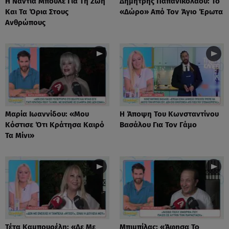
Η Νάντια Μπουλέ Για Τη Ζωή
Δημήτρης Παπανικολάου: Το
Και Τα Όρια Στους
«Δώρο» Από Τον Άγιο Έρωτα
Ανθρώπους
Μαρία Ιωαννίδου: «Μου
Η Άποψη Του Κωνσταντίνου
Κόστισε Ότι Κράτησα Καιρό
Βασάλου Για Τον Γάμο
Τα Μίνι»
Τέτα Καμπουρέλη: «Δε Mε
Μπιμπίλας: «Άφησα Το