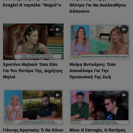
Eνοχλεί H ταμπέλα "Νυχού"»
Θέατρο Για Να Ακολουθήσω
Κάποιον»
Χριστίνα Μηλιού: Όσα Είπε
Μαίρη Βυτινάρος: Όσα
Για Τον Πατέρα Της, Δημήτρη
Αποκάλυψε Για Την
Μηλιό
Προσωπική Της Ζωή
Γιάννης Κρητικός: Τι Θα Κάνει
Νίνο: Η Επιτυχία, Ο Πατέρας