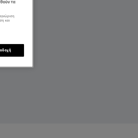
εθούν τα
αγνώριση
ση και
οδοχή