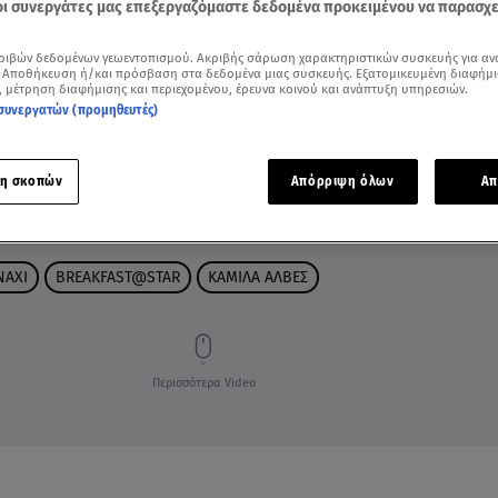
 οι συνεργάτες μας επεξεργαζόμαστε δεδομένα προκειμένου να παρασχ
ριβών δεδομένων γεωεντοπισμού. Ακριβής σάρωση χαρακτηριστικών συσκευής για αν
 Αποθήκευση ή/και πρόσβαση στα δεδομένα μιας συσκευής. Εξατομικευμένη διαφήμι
, μέτρηση διαφήμισης και περιεχομένου, έρευνα κοινού και ανάπτυξη υπηρεσιών.
συνεργατών (προμηθευτές)
η σκοπών
Απόρριψη όλων
Απ
ΝΑΧΙ
BREAKFAST@STAR
ΚΑΜΙΛΑ ΑΛΒΕΣ
Περισσότερα Video