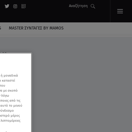
Αναζήτηση
S
MASTER ΣΥΝΤΑΓΈΣ BY MAMOS
ου
 ή μοναδικά
α καταστεί
 που
να με σκοπό
ν λόγω
ποιες από τις
ε αυτό το μενού
 σύνδεσμο
ριστερό μέρος
ς λεπτομέρειες