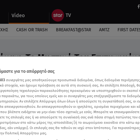
Video
ΎΧΗΣ
CASH OR TRASH
BREAKFAST@STAR
ΑΜΤΖ
FIRST DATE
ναχι: Το Μυστικό Του Επιτυχημέν
 Video
μαστε για το απόρρητό σας
ώ και 13 χρόνια σύζυγό του, Καμίλα Άλβες;
603
συνεργάτες μας αποθηκεύουμε προσωπικά δεδομένα, όπως δεδομένα περιήγησης
κά στοιχεία, και έχουμε πρόσβαση σε αυτά στη συσκευή σας. Αν επιλέξετε Αποδοχή, θ
νεργοποίηση τεχνολογιών παρακολούθησης προκειμένου να υποστηριχθούν οι σκοποί
ι παρακάτω, για τους οποίους εμείς και οι συνεργάτες μας επεξεργαζόμαστε τα δεδομέ
υπηρεσιών. Αν επιλέξετε Απόρριψη όλων όλων ή αποσύρετε τη συγκατάθεσή σας, οι ε
 θα απενεργοποιηθούν. Αν απενεργοποιηθούν οι ιχνηλάτες, ορισμένο περιεχόμενο και κά
 που βλέπετε ενδέχεται να μην είναι τόσο σχετικές με εσάς. Μπορείτε να επανεμφανίσετ
ξετε τις επιλογές σας ή να αποσύρετε τη συναίνεσή σας ανά πάσα στιγμή πατώντας τον
προτιμήσεων στο κάτω μέρος της ιστοσελίδας [ή το αιωρούμενο εικονίδιο στο κάτω α
δας, εάν υπάρχει]. Οι επιλογές σας θα τεθούν σε ισχύ στον Ιστότοπος. Για περισσότερε
την Πολιτική Απορρήτου μας.