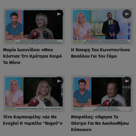
Μαρία Ιωαννίδου: «Μου
Η Άποψη Του Κωνσταντίνου
Κόστισε Ότι Κράτησα Καιρό
Βασάλου Για Τον Γάμο
Τα Μίνι»
Τέτα Καμπουρέλη: «Δε Mε
Μπιμπίλας: «Άφησα Το
Eνοχλεί H ταμπέλα "Νυχού"»
Θέατρο Για Να Ακολουθήσω
Κάποιον»