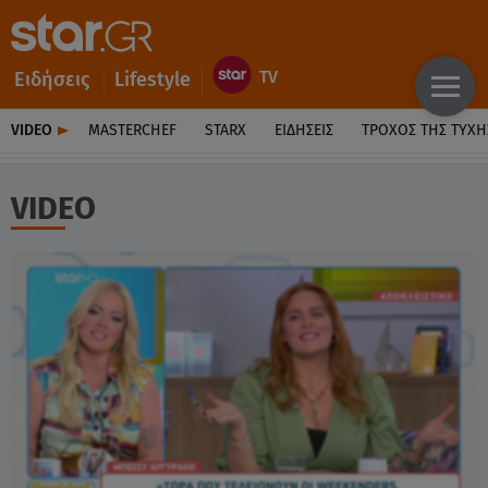
Ειδήσεις
Lifestyle
VIDEO
MASTERCHEF
STARX
ΕΙΔΉΣΕΙΣ
ΤΡΟΧΌΣ ΤΗΣ ΤΎΧΗ
VIDEO