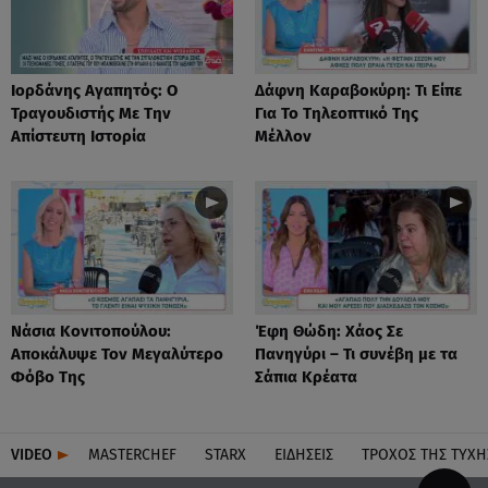
Ιορδάνης Αγαπητός: Ο
Δάφνη Καραβοκύρη: Τι Είπε
Τραγουδιστής Με Την
Για Το Τηλεοπτικό Της
Απίστευτη Ιστορία
Μέλλον
Νάσια Κονιτοπούλου:
Έφη Θώδη: Χάος Σε
Αποκάλυψε Τον Μεγαλύτερο
Πανηγύρι – Τι συνέβη με τα
Φόβο Της
Σάπια Κρέατα
VIDEO
MASTERCHEF
STARX
ΕΙΔΉΣΕΙΣ
ΤΡΟΧΌΣ ΤΗΣ ΤΎΧΗ