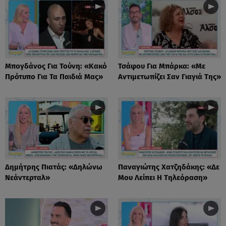
Μπογδάνος Για Τούνη: «Κακό
Τσάφου Για Μπάρκα: «Με
Πρότυπο Για Τα Παιδιά Μας»
Αντιμετωπίζει Σαν Γιαγιά Της»
Δημήτρης Πιατάς: «Δηλώνω
Παναγιώτης Χατζηδάκης: «Δε
Νεάντερταλ»
Μου Λείπει Η Τηλεόραση»