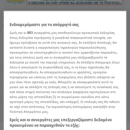
Αργυράκη Για Τέλος Weekenders: Δεν Είναι
Δικιά Τους Επιλογή - Video
Ενδιαφερόμαστε για το απόρρητό σας
Εμείς και οι
603
συνεργάτες μας αποθηκεύουμε προσωπικά δεδομένα,
όπως δεδομένα περιήγησης ή μοναδικά αναγνωριστικά στοιχεία, και
έχουμε πρόσβαση σε αυτά στη συσκευή σας. Αν επιλέξετε Αποδοχή, θα
καταστεί δυνατή η ενεργοποίηση τεχνολογιών παρακολούθησης
προκειμένου να υποστηριχθούν οι σκοποί που εμφανίζονται παρακάτω,
για τους οποίους εμείς και οι συνεργάτες μας επεξεργαζόμαστε τα
δεδομένα με σκοπό την παροχή υπηρεσιών. Αν επιλέξετε Απόρριψη όλων
όλων ή αποσύρετε τη συγκατάθεσή σας, οι εν λόγω τεχνολογίες θα
TAGS:
ΜΠΕΣΣΥ ΑΡΓΥΡΑΚΗ
ΓΚΟΣΙΠ ΝΕΑ & CELEBRITIES
απενεργοποιηθούν. Αν απενεργοποιηθούν οι ιχνηλάτες, ορισμένο
περιεχόμενο και κάποιες από τις διαφημίσεις που βλέπετε ενδέχεται να
μην είναι τόσο σχετικές με εσάς. Μπορείτε να επανεμφανίσετε αυτό το
μενού για να αλλάξετε τις επιλογές σας ή να αποσύρετε τη συναίνεσή σας
Κυριακή 9 Αυγούστου 2026
ανά πάσα στιγμή πατώντας τον σύνδεσμο Διαχείριση προτιμήσεων στο
κάτω μέρος της ιστοσελίδας [ή το αιωρούμενο εικονίδιο στο κάτω
24.06.25, 14:25
CELEBRITIES & GOSSIP ΝΕΑ
αριστερό μέρος της ιστοσελίδας, εάν υπάρχει]. Οι επιλογές σας θα τεθούν
σε ισχύ στον Ιστότοπος. Για περισσότερες λεπτομέρειες ανατρέξτε στην
Πολιτική Απορρήτου μας.
Εμείς και οι συνεργάτες μας επεξεργαζόμαστε δεδομένα
προκειμένου να παρασχεθούν τα εξής: