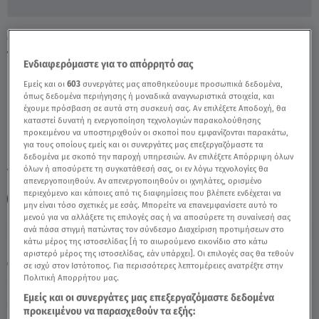
Θανάσης Αλευράς: Θα Παρουσιάσει Τα
Τετράγωνα Των Αστέρων; - Video
Ενδιαφερόμαστε για το απόρρητό σας
Εμείς και οι
603
συνεργάτες μας αποθηκεύουμε προσωπικά δεδομένα,
όπως δεδομένα περιήγησης ή μοναδικά αναγνωριστικά στοιχεία, και
έχουμε πρόσβαση σε αυτά στη συσκευή σας. Αν επιλέξετε Αποδοχή, θα
καταστεί δυνατή η ενεργοποίηση τεχνολογιών παρακολούθησης
προκειμένου να υποστηριχθούν οι σκοποί που εμφανίζονται παρακάτω,
για τους οποίους εμείς και οι συνεργάτες μας επεξεργαζόμαστε τα
δεδομένα με σκοπό την παροχή υπηρεσιών. Αν επιλέξετε Απόρριψη όλων
όλων ή αποσύρετε τη συγκατάθεσή σας, οι εν λόγω τεχνολογίες θα
TAGS:
ΘΑΝΑΣΗΣ ΑΛΕΥΡΑΣ
BREAKFAST@STAR
απενεργοποιηθούν. Αν απενεργοποιηθούν οι ιχνηλάτες, ορισμένο
περιεχόμενο και κάποιες από τις διαφημίσεις που βλέπετε ενδέχεται να
ΤΑ ΤΕΤΡΑΓΩΝΑ ΤΩΝ ΑΣΤΕΡΩΝ
μην είναι τόσο σχετικές με εσάς. Μπορείτε να επανεμφανίσετε αυτό το
μενού για να αλλάξετε τις επιλογές σας ή να αποσύρετε τη συναίνεσή σας
ανά πάσα στιγμή πατώντας τον σύνδεσμο Διαχείριση προτιμήσεων στο
κάτω μέρος της ιστοσελίδας [ή το αιωρούμενο εικονίδιο στο κάτω
Παρασκευή 7 Αυγούστου 2026
αριστερό μέρος της ιστοσελίδας, εάν υπάρχει]. Οι επιλογές σας θα τεθούν
10.10.24, 10:30
CELEBRITIES & GOSSIP ΝΕΑ
σε ισχύ στον Ιστότοπος. Για περισσότερες λεπτομέρειες ανατρέξτε στην
Πολιτική Απορρήτου μας.
Εμείς και οι συνεργάτες μας επεξεργαζόμαστε δεδομένα
προκειμένου να παρασχεθούν τα εξής: