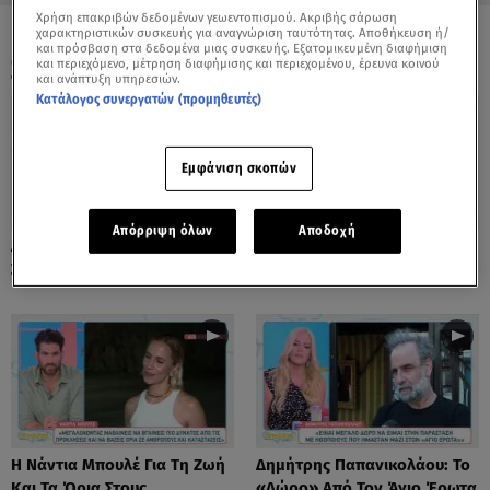
Χρήση επακριβών δεδομένων γεωεντοπισμού. Ακριβής σάρωση
χαρακτηριστικών συσκευής για αναγνώριση ταυτότητας. Αποθήκευση ή/
και πρόσβαση στα δεδομένα μιας συσκευής. Εξατομικευμένη διαφήμιση
ΟΛΑ ΤΑ ΒΙΝΤΕΟ
και περιεχόμενο, μέτρηση διαφήμισης και περιεχομένου, έρευνα κοινού
και ανάπτυξη υπηρεσιών.
Κατάλογος συνεργατών (προμηθευτές)
Εμφάνιση σκοπών
Απόρριψη όλων
Αποδοχή
Λόλα Νταϊφά: Η Πιο Δύσκολη
Νόνη Δούνια: «Συνεχίζω Στο
Στιγμή Στην Καριέρα Της
Mega News»
Η Νάντια Μπουλέ Για Τη Ζωή
Δημήτρης Παπανικολάου: Το
Και Τα Όρια Στους
«Δώρο» Από Τον Άγιο Έρωτα