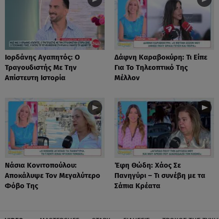
Ιορδάνης Αγαπητός: Ο
Δάφνη Καραβοκύρη: Τι Είπε
Τραγουδιστής Με Την
Για Το Τηλεοπτικό Της
Απίστευτη Ιστορία
Μέλλον
Νάσια Κονιτοπούλου:
Έφη Θώδη: Χάος Σε
Αποκάλυψε Τον Μεγαλύτερο
Πανηγύρι – Τι συνέβη με τα
Φόβο Της
Σάπια Κρέατα