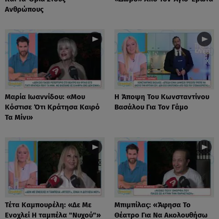
Ανθρώπους
Μαρία Ιωαννίδου: «Μου
Η Άποψη Του Κωνσταντίνου
Κόστισε Ότι Κράτησα Καιρό
Βασάλου Για Τον Γάμο
Τα Μίνι»
Τέτα Καμπουρέλη: «Δε Mε
Μπιμπίλας: «Άφησα Το
Eνοχλεί H ταμπέλα "Νυχού"»
Θέατρο Για Να Ακολουθήσω