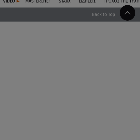
VIDEO
MASTERCHEF
STARX
ΕΙΔΉΣΕΙΣ
ΤΡΟΧΌΣ ΤΗΣ ΤΎΧΗ
Back to Top