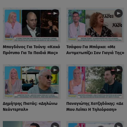
Μπογδάνος Για Τούνη: «Κακό
Τσάφου Για Μπάρκα: «Με
Πρότυπο Για Τα Παιδιά Μας»
Αντιμετωπίζει Σαν Γιαγιά Της»
Δημήτρης Πιατάς: «Δηλώνω
Παναγιώτης Χατζηδάκης: «Δε
Νεάντερταλ»
Μου Λείπει Η Τηλεόραση»