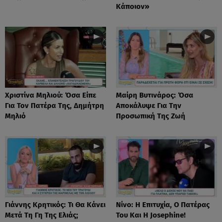
Κάποιον»
Χριστίνα Μηλιού: Όσα Είπε
Μαίρη Βυτινάρος: Όσα
Για Τον Πατέρα Της, Δημήτρη
Αποκάλυψε Για Την
Μηλιό
Προσωπική Της Ζωή
Γιάννης Κρητικός: Τι Θα Κάνει
Νίνο: Η Επιτυχία, Ο Πατέρας
Μετά Τη Γη Της Ελιάς;
Του Και Η Josephine!