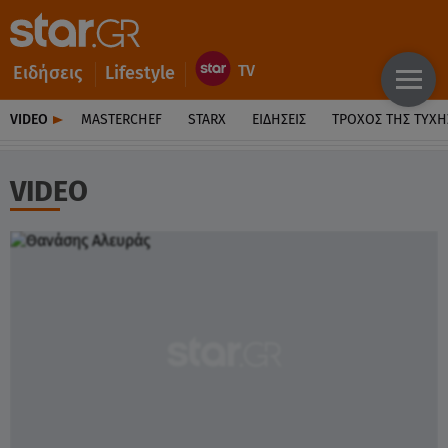
Ειδήσεις
Lifestyle
VIDEO
MASTERCHEF
STARX
ΕΙΔΉΣΕΙΣ
ΤΡΟΧΌΣ ΤΗΣ ΤΎΧΗ
VIDEO