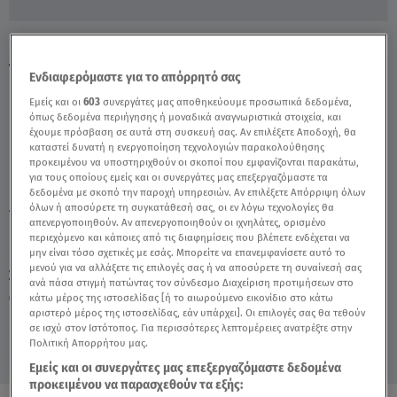
Ρίκα Διαλυνά: Μας Ξεναγεί Στην Πατρίδα
Της, Το Ηράκλειο - Video
Ενδιαφερόμαστε για το απόρρητό σας
Εμείς και οι
603
συνεργάτες μας αποθηκεύουμε προσωπικά δεδομένα,
όπως δεδομένα περιήγησης ή μοναδικά αναγνωριστικά στοιχεία, και
έχουμε πρόσβαση σε αυτά στη συσκευή σας. Αν επιλέξετε Αποδοχή, θα
καταστεί δυνατή η ενεργοποίηση τεχνολογιών παρακολούθησης
προκειμένου να υποστηριχθούν οι σκοποί που εμφανίζονται παρακάτω,
για τους οποίους εμείς και οι συνεργάτες μας επεξεργαζόμαστε τα
δεδομένα με σκοπό την παροχή υπηρεσιών. Αν επιλέξετε Απόρριψη όλων
όλων ή αποσύρετε τη συγκατάθεσή σας, οι εν λόγω τεχνολογίες θα
TAGS:
ΡΙΚΑ ΔΙΑΛΥΝΑ
ΑΛΗΘΕΙΕΣ ΜΕ ΤΗ ΖΗΝΑ
απενεργοποιηθούν. Αν απενεργοποιηθούν οι ιχνηλάτες, ορισμένο
περιεχόμενο και κάποιες από τις διαφημίσεις που βλέπετε ενδέχεται να
μην είναι τόσο σχετικές με εσάς. Μπορείτε να επανεμφανίσετε αυτό το
μενού για να αλλάξετε τις επιλογές σας ή να αποσύρετε τη συναίνεσή σας
Σάββατο 8 Αυγούστου 2026
ανά πάσα στιγμή πατώντας τον σύνδεσμο Διαχείριση προτιμήσεων στο
κάτω μέρος της ιστοσελίδας [ή το αιωρούμενο εικονίδιο στο κάτω
04.07.24, 15:50
CELEBRITIES & GOSSIP ΝΕΑ
αριστερό μέρος της ιστοσελίδας, εάν υπάρχει]. Οι επιλογές σας θα τεθούν
Πηγή: Αλήθειες με τη Ζήνα
σε ισχύ στον Ιστότοπος. Για περισσότερες λεπτομέρειες ανατρέξτε στην
Πολιτική Απορρήτου μας.
Εμείς και οι συνεργάτες μας επεξεργαζόμαστε δεδομένα
προκειμένου να παρασχεθούν τα εξής: