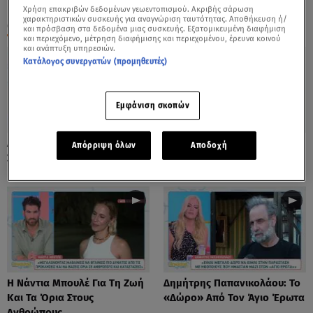
Χρήση επακριβών δεδομένων γεωεντοπισμού. Ακριβής σάρωση
χαρακτηριστικών συσκευής για αναγνώριση ταυτότητας. Αποθήκευση ή/
ΟΛΑ ΤΑ ΒΙΝΤΕΟ
και πρόσβαση στα δεδομένα μιας συσκευής. Εξατομικευμένη διαφήμιση
και περιεχόμενο, μέτρηση διαφήμισης και περιεχομένου, έρευνα κοινού
και ανάπτυξη υπηρεσιών.
Κατάλογος συνεργατών (προμηθευτές)
Εμφάνιση σκοπών
Λόλα Νταϊφά: Η Πιο Δύσκολη
Νόνη Δούνια: «Συνεχίζω Στο
Απόρριψη όλων
Αποδοχή
Στιγμή Στην Καριέρα Της
Mega News»
Η Νάντια Μπουλέ Για Τη Ζωή
Δημήτρης Παπανικολάου: Το
Και Τα Όρια Στους
«Δώρο» Από Τον Άγιο Έρωτα
Ανθρώπους