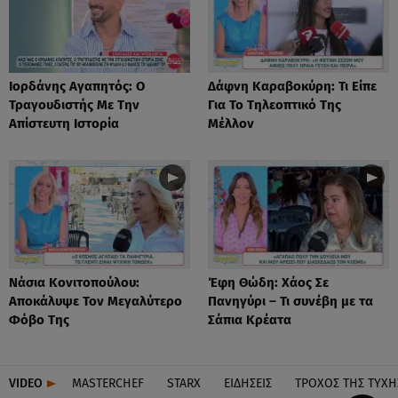
Ιορδάνης Αγαπητός: Ο
Δάφνη Καραβοκύρη: Τι Είπε
Τραγουδιστής Με Την
Για Το Τηλεοπτικό Της
Απίστευτη Ιστορία
Μέλλον
Νάσια Κονιτοπούλου:
Έφη Θώδη: Χάος Σε
Αποκάλυψε Τον Μεγαλύτερο
Πανηγύρι – Τι συνέβη με τα
Φόβο Της
Σάπια Κρέατα
VIDEO
MASTERCHEF
STARX
ΕΙΔΉΣΕΙΣ
ΤΡΟΧΌΣ ΤΗΣ ΤΎΧΗ