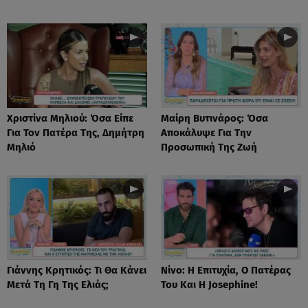
Χριστίνα Μηλιού: Όσα Είπε
Μαίρη Βυτινάρος: Όσα
Για Τον Πατέρα Της, Δημήτρη
Αποκάλυψε Για Την
Μηλιό
Προσωπική Της Ζωή
Γιάννης Κρητικός: Τι Θα Κάνει
Νίνο: Η Επιτυχία, Ο Πατέρας
Μετά Τη Γη Της Ελιάς;
Του Και Η Josephine!