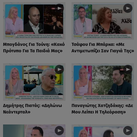
Μπογδάνος Για Τούνη: «Κακό
Τσάφου Για Μπάρκα: «Με
Πρότυπο Για Τα Παιδιά Μας»
Αντιμετωπίζει Σαν Γιαγιά Της»
Δημήτρης Πιατάς: «Δηλώνω
Παναγιώτης Χατζηδάκης: «Δε
Νεάντερταλ»
Μου Λείπει Η Τηλεόραση»