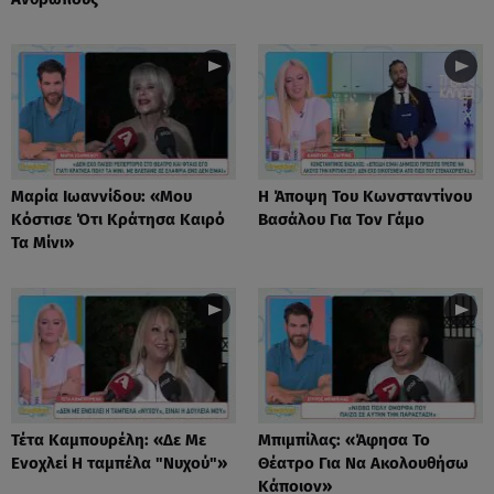
Μαρία Ιωαννίδου: «Μου
Η Άποψη Του Κωνσταντίνου
Κόστισε Ότι Κράτησα Καιρό
Βασάλου Για Τον Γάμο
Τα Μίνι»
Τέτα Καμπουρέλη: «Δε Mε
Μπιμπίλας: «Άφησα Το
Eνοχλεί H ταμπέλα "Νυχού"»
Θέατρο Για Να Ακολουθήσω
Κάποιον»