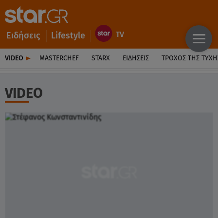
Ειδήσεις
Lifestyle
VIDEO
MASTERCHEF
STARX
ΕΙΔΉΣΕΙΣ
ΤΡΟΧΌΣ ΤΗΣ ΤΎΧΗ
VIDEO