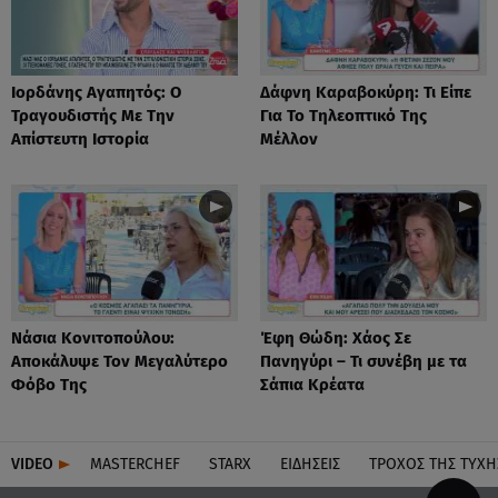
Ιορδάνης Αγαπητός: Ο
Δάφνη Καραβοκύρη: Τι Είπε
Τραγουδιστής Με Την
Για Το Τηλεοπτικό Της
Απίστευτη Ιστορία
Μέλλον
Νάσια Κονιτοπούλου:
Έφη Θώδη: Χάος Σε
Αποκάλυψε Τον Μεγαλύτερο
Πανηγύρι – Τι συνέβη με τα
Φόβο Της
Σάπια Κρέατα
VIDEO
MASTERCHEF
STARX
ΕΙΔΉΣΕΙΣ
ΤΡΟΧΌΣ ΤΗΣ ΤΎΧΗ