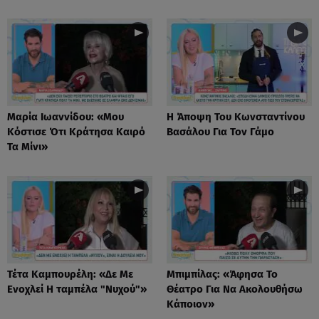
Μαρία Ιωαννίδου: «Μου
Η Άποψη Του Κωνσταντίνου
Κόστισε Ότι Κράτησα Καιρό
Βασάλου Για Τον Γάμο
Τα Μίνι»
Τέτα Καμπουρέλη: «Δε Mε
Μπιμπίλας: «Άφησα Το
Eνοχλεί H ταμπέλα "Νυχού"»
Θέατρο Για Να Ακολουθήσω
Κάποιον»