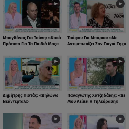
Μπογδάνος Για Τούνη: «Κακό
Τσάφου Για Μπάρκα: «Με
Πρότυπο Για Τα Παιδιά Μας»
Αντιμετωπίζει Σαν Γιαγιά Της»
Δημήτρης Πιατάς: «Δηλώνω
Παναγιώτης Χατζηδάκης: «Δε
Νεάντερταλ»
Μου Λείπει Η Τηλεόραση»