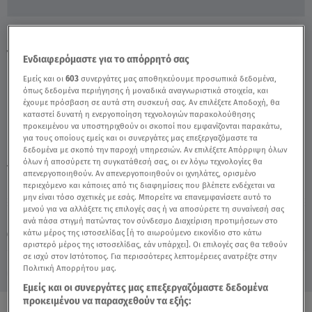
Κωνσταντινίδης: Τα Καλά & Κακά Παιδιά
Της Showbiz - Video
Ενδιαφερόμαστε για το απόρρητό σας
Εμείς και οι
603
συνεργάτες μας αποθηκεύουμε προσωπικά δεδομένα,
όπως δεδομένα περιήγησης ή μοναδικά αναγνωριστικά στοιχεία, και
έχουμε πρόσβαση σε αυτά στη συσκευή σας. Αν επιλέξετε Αποδοχή, θα
καταστεί δυνατή η ενεργοποίηση τεχνολογιών παρακολούθησης
προκειμένου να υποστηριχθούν οι σκοποί που εμφανίζονται παρακάτω,
για τους οποίους εμείς και οι συνεργάτες μας επεξεργαζόμαστε τα
δεδομένα με σκοπό την παροχή υπηρεσιών. Αν επιλέξετε Απόρριψη όλων
όλων ή αποσύρετε τη συγκατάθεσή σας, οι εν λόγω τεχνολογίες θα
TAGS:
ΣΤΕΦΑΝΟΣ ΚΩΝΣΤΑΝΤΙΝΙΔΗΣ
απενεργοποιηθούν. Αν απενεργοποιηθούν οι ιχνηλάτες, ορισμένο
περιεχόμενο και κάποιες από τις διαφημίσεις που βλέπετε ενδέχεται να
μην είναι τόσο σχετικές με εσάς. Μπορείτε να επανεμφανίσετε αυτό το
μενού για να αλλάξετε τις επιλογές σας ή να αποσύρετε τη συναίνεσή σας
Παρασκευή 7 Αυγούστου 2026
ανά πάσα στιγμή πατώντας τον σύνδεσμο Διαχείριση προτιμήσεων στο
κάτω μέρος της ιστοσελίδας [ή το αιωρούμενο εικονίδιο στο κάτω
28.12.23, 12:32
CELEBRITIES & GOSSIP ΝΕΑ
αριστερό μέρος της ιστοσελίδας, εάν υπάρχει]. Οι επιλογές σας θα τεθούν
σε ισχύ στον Ιστότοπος. Για περισσότερες λεπτομέρειες ανατρέξτε στην
Πολιτική Απορρήτου μας.
Εμείς και οι συνεργάτες μας επεξεργαζόμαστε δεδομένα
προκειμένου να παρασχεθούν τα εξής: