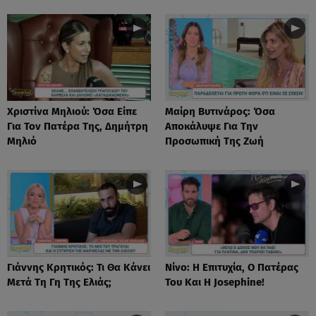
Χριστίνα Μηλιού: Όσα Είπε
Μαίρη Βυτινάρος: Όσα
Για Τον Πατέρα Της, Δημήτρη
Αποκάλυψε Για Την
Μηλιό
Προσωπική Της Ζωή
Γιάννης Κρητικός: Τι Θα Κάνει
Νίνο: Η Επιτυχία, Ο Πατέρας
Μετά Τη Γη Της Ελιάς;
Του Και Η Josephine!