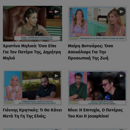
Χριστίνα Μηλιού: Όσα Είπε
Μαίρη Βυτινάρος: Όσα
Για Τον Πατέρα Της, Δημήτρη
Αποκάλυψε Για Την
Μηλιό
Προσωπική Της Ζωή
Γιάννης Κρητικός: Τι Θα Κάνει
Νίνο: Η Επιτυχία, Ο Πατέρας
Μετά Τη Γη Της Ελιάς;
Του Και Η Josephine!