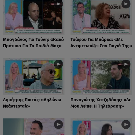
Μπογδάνος Για Τούνη: «Κακό
Τσάφου Για Μπάρκα: «Με
Πρότυπο Για Τα Παιδιά Μας»
Αντιμετωπίζει Σαν Γιαγιά Της»
Δημήτρης Πιατάς: «Δηλώνω
Παναγιώτης Χατζηδάκης: «Δε
Νεάντερταλ»
Μου Λείπει Η Τηλεόραση»