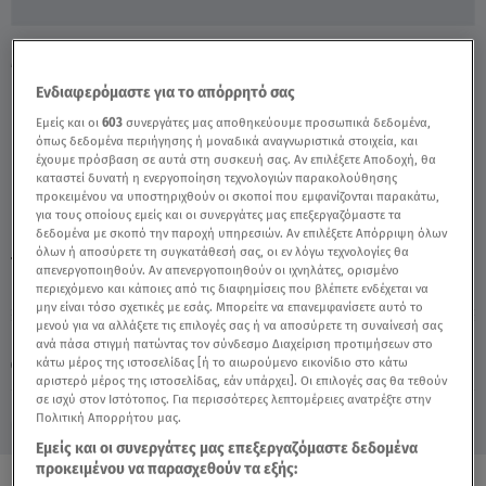
Μαίρη Χρονοπούλου: Ποιοι Είναι Οι
Κληρονόμοι Της - Video
Ενδιαφερόμαστε για το απόρρητό σας
Εμείς και οι
603
συνεργάτες μας αποθηκεύουμε προσωπικά δεδομένα,
όπως δεδομένα περιήγησης ή μοναδικά αναγνωριστικά στοιχεία, και
έχουμε πρόσβαση σε αυτά στη συσκευή σας. Αν επιλέξετε Αποδοχή, θα
καταστεί δυνατή η ενεργοποίηση τεχνολογιών παρακολούθησης
προκειμένου να υποστηριχθούν οι σκοποί που εμφανίζονται παρακάτω,
για τους οποίους εμείς και οι συνεργάτες μας επεξεργαζόμαστε τα
δεδομένα με σκοπό την παροχή υπηρεσιών. Αν επιλέξετε Απόρριψη όλων
όλων ή αποσύρετε τη συγκατάθεσή σας, οι εν λόγω τεχνολογίες θα
TAGS:
ΜΑΙΡΗ ΧΡΟΝΟΠΟΥΛΟΥ
ΔΙΑΘΗΚΗ
ΚΛΗΡΟΝΟΜΟΙ
απενεργοποιηθούν. Αν απενεργοποιηθούν οι ιχνηλάτες, ορισμένο
περιεχόμενο και κάποιες από τις διαφημίσεις που βλέπετε ενδέχεται να
μην είναι τόσο σχετικές με εσάς. Μπορείτε να επανεμφανίσετε αυτό το
μενού για να αλλάξετε τις επιλογές σας ή να αποσύρετε τη συναίνεσή σας
Κυριακή 9 Αυγούστου 2026
ανά πάσα στιγμή πατώντας τον σύνδεσμο Διαχείριση προτιμήσεων στο
κάτω μέρος της ιστοσελίδας [ή το αιωρούμενο εικονίδιο στο κάτω
02.11.23, 14:54
CELEBRITIES & GOSSIP ΝΕΑ
αριστερό μέρος της ιστοσελίδας, εάν υπάρχει]. Οι επιλογές σας θα τεθούν
σε ισχύ στον Ιστότοπος. Για περισσότερες λεπτομέρειες ανατρέξτε στην
Πολιτική Απορρήτου μας.
Εμείς και οι συνεργάτες μας επεξεργαζόμαστε δεδομένα
προκειμένου να παρασχεθούν τα εξής: