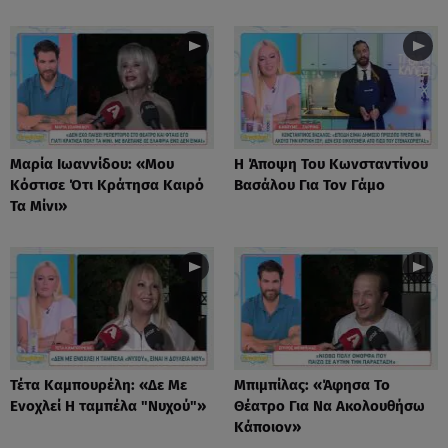
Μαρία Ιωαννίδου: «Μου
Η Άποψη Του Κωνσταντίνου
Κόστισε Ότι Κράτησα Καιρό
Βασάλου Για Τον Γάμο
Τα Μίνι»
Τέτα Καμπουρέλη: «Δε Mε
Μπιμπίλας: «Άφησα Το
Eνοχλεί H ταμπέλα "Νυχού"»
Θέατρο Για Να Ακολουθήσω
Κάποιον»