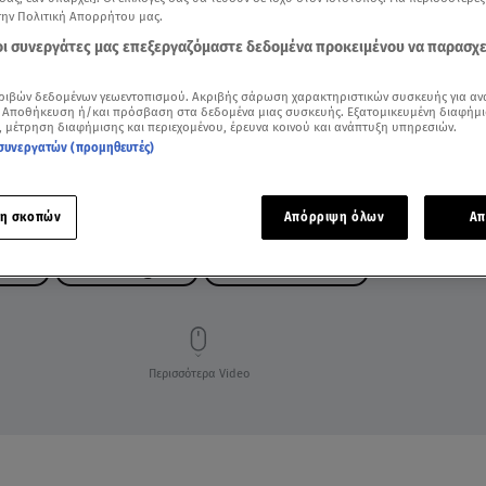
την Πολιτική Απορρήτου μας.
 οι συνεργάτες μας επεξεργαζόμαστε δεδομένα προκειμένου να παρασχ
ριβών δεδομένων γεωεντοπισμού. Ακριβής σάρωση χαρακτηριστικών συσκευής για αν
 Αποθήκευση ή/και πρόσβαση στα δεδομένα μιας συσκευής. Εξατομικευμένη διαφήμι
, μέτρηση διαφήμισης και περιεχομένου, έρευνα κοινού και ανάπτυξη υπηρεσιών.
συνεργατών (προμηθευτές)
η σκοπών
Απόρριψη όλων
Απ
ΑΒΑΝΗ
BREAKFAST@STAR
ΓΡΗΓΟΡΗΣ ΜΟΡΓΚΑΝ
Περισσότερα Video