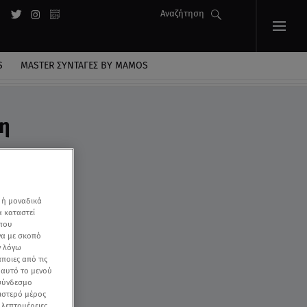
Αναζήτηση
S
MASTER ΣΥΝΤΑΓΈΣ BY MAMOS
η
 ή μοναδικά
α καταστεί
 που
να με σκοπό
ν λόγω
ποιες από τις
ε αυτό το μενού
 σύνδεσμο
ριστερό μέρος
ς λεπτομέρειες