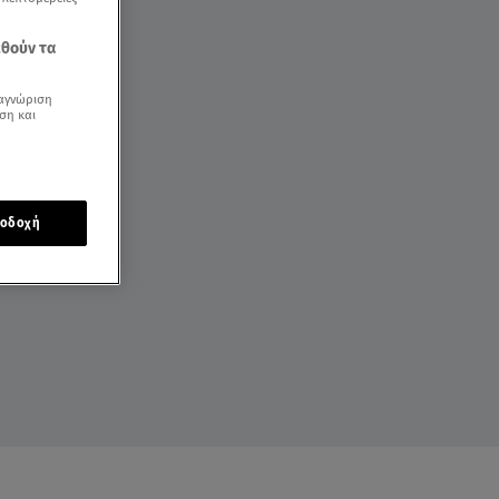
εθούν τα
αγνώριση
ση και
οδοχή