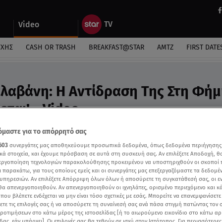
Video
ΎΧΗΣ
CASH OR TRASH
BREAKFAST@STAR
ΑΜΤΖ
FIRST DATE
λαβάνη: Η Αντίδραση Της Στη Φήμ
ται! - Video
ιά της εκκλησίας με τον Γρηγόρη Μόργκαν;
μαστε για το απόρρητό σας
603
συνεργάτες μας αποθηκεύουμε προσωπικά δεδομένα, όπως δεδομένα περιήγησης
κά στοιχεία, και έχουμε πρόσβαση σε αυτά στη συσκευή σας. Αν επιλέξετε Αποδοχή, θ
νεργοποίηση τεχνολογιών παρακολούθησης προκειμένου να υποστηριχθούν οι σκοποί
ι παρακάτω, για τους οποίους εμείς και οι συνεργάτες μας επεξεργαζόμαστε τα δεδομέ
υπηρεσιών. Αν επιλέξετε Απόρριψη όλων όλων ή αποσύρετε τη συγκατάθεσή σας, οι ε
 θα απενεργοποιηθούν. Αν απενεργοποιηθούν οι ιχνηλάτες, ορισμένο περιεχόμενο και κά
 που βλέπετε ενδέχεται να μην είναι τόσο σχετικές με εσάς. Μπορείτε να επανεμφανίσετ
ξετε τις επιλογές σας ή να αποσύρετε τη συναίνεσή σας ανά πάσα στιγμή πατώντας τον
προτιμήσεων στο κάτω μέρος της ιστοσελίδας [ή το αιωρούμενο εικονίδιο στο κάτω α
δας, εάν υπάρχει]. Οι επιλογές σας θα τεθούν σε ισχύ στον Ιστότοπος. Για περισσότερε