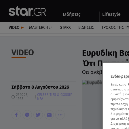
Αθλητικά
Quiz
Ειδήσεις
Lifestyle
Αυτοκίνητο
VIDEO
MASTERCHEF
STARX
ΕΙΔΉΣΕΙΣ
ΤΡΟΧΌΣ ΤΗΣ Τ
VIDEO
Ευρυδίκη Βα
Ότι Παντρεύε
Θα ανέβει τα σκαλ
Ενδιαφερό
Εμείς και οι
Σάββατο 8 Αυγούστου 2026
αναγνωριστι
δυνατή η ε
23.10.23,
CELEBRITIES & GOSSIP
12:33
ΝΕΑ
εμφανίζοντα
την παροχή 
τεχνολογίες
διαφημίσεις
για να αλλά
Διαχείριση 
της ιστοσελί