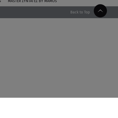
S
MASTER ΣΥΝΤΑΓΈΣ BY MAMOS
Back to Top