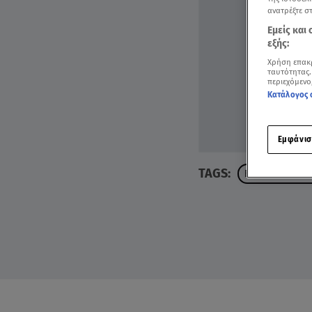
ανατρέξτε σ
Εμείς και
εξής:
Χρήση επακ
ταυτότητας.
περιεχόμενο
Κατάλογος 
Εμφάνισ
TAGS:
ΕΥΡΥΔΙΚΗ ΒΑΛ