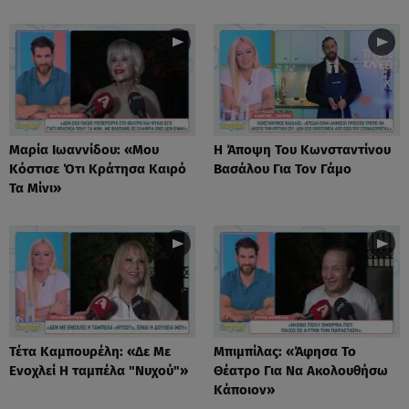
Μαρία Ιωαννίδου: «Μου
Η Άποψη Του Κωνσταντίνου
Κόστισε Ότι Κράτησα Καιρό
Βασάλου Για Τον Γάμο
Τα Μίνι»
Τέτα Καμπουρέλη: «Δε Mε
Μπιμπίλας: «Άφησα Το
Eνοχλεί H ταμπέλα "Νυχού"»
Θέατρο Για Να Ακολουθήσω
Κάποιον»