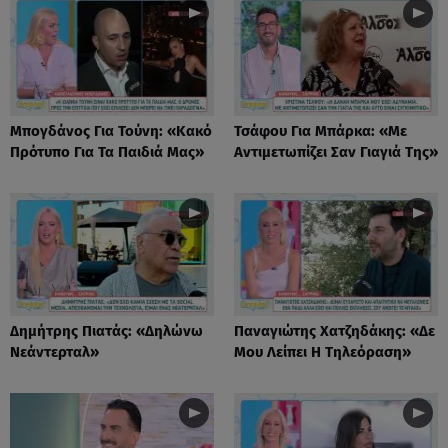
Μπογδάνος Για Τούνη: «Κακό
Τσάφου Για Μπάρκα: «Με
Πρότυπο Για Τα Παιδιά Μας»
Αντιμετωπίζει Σαν Γιαγιά Της»
Δημήτρης Πιατάς: «Δηλώνω
Παναγιώτης Χατζηδάκης: «Δε
Νεάντερταλ»
Μου Λείπει Η Τηλεόραση»