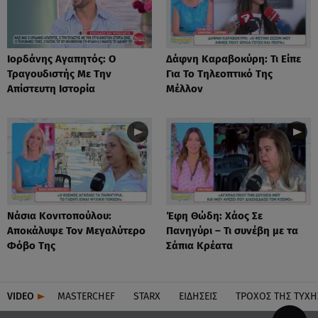
Ιορδάνης Αγαπητός: Ο
Δάφνη Καραβοκύρη: Τι Είπε
Τραγουδιστής Με Την
Για Το Τηλεοπτικό Της
Απίστευτη Ιστορία
Μέλλον
Νάσια Κονιτοπούλου:
Έφη Θώδη: Χάος Σε
Αποκάλυψε Τον Μεγαλύτερο
Πανηγύρι – Τι συνέβη με τα
Φόβο Της
Σάπια Κρέατα
VIDEO
MASTERCHEF
STARX
ΕΙΔΉΣΕΙΣ
ΤΡΟΧΌΣ ΤΗΣ ΤΎΧΗ