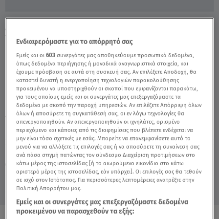
Δημήτρης Πιατάς: «Η Τηλεόραση Δεν
Υφίσταται Για Μένα» - Video
Ενδιαφερόμαστε για το απόρρητό σας
Εμείς και οι
603
συνεργάτες μας αποθηκεύουμε προσωπικά δεδομένα,
όπως δεδομένα περιήγησης ή μοναδικά αναγνωριστικά στοιχεία, και
έχουμε πρόσβαση σε αυτά στη συσκευή σας. Αν επιλέξετε Αποδοχή, θα
καταστεί δυνατή η ενεργοποίηση τεχνολογιών παρακολούθησης
προκειμένου να υποστηριχθούν οι σκοποί που εμφανίζονται παρακάτω,
για τους οποίους εμείς και οι συνεργάτες μας επεξεργαζόμαστε τα
δεδομένα με σκοπό την παροχή υπηρεσιών. Αν επιλέξετε Απόρριψη όλων
όλων ή αποσύρετε τη συγκατάθεσή σας, οι εν λόγω τεχνολογίες θα
TAGS:
ΔΗΜΗΤΡΗΣ ΠΙΑΤΑΣ
BREAKFAST@STAR
απενεργοποιηθούν. Αν απενεργοποιηθούν οι ιχνηλάτες, ορισμένο
περιεχόμενο και κάποιες από τις διαφημίσεις που βλέπετε ενδέχεται να
μην είναι τόσο σχετικές με εσάς. Μπορείτε να επανεμφανίσετε αυτό το
μενού για να αλλάξετε τις επιλογές σας ή να αποσύρετε τη συναίνεσή σας
Παρασκευή 7 Αυγούστου 2026
ανά πάσα στιγμή πατώντας τον σύνδεσμο Διαχείριση προτιμήσεων στο
κάτω μέρος της ιστοσελίδας [ή το αιωρούμενο εικονίδιο στο κάτω
03.10.23, 11:17
CELEBRITIES & GOSSIP ΝΕΑ
αριστερό μέρος της ιστοσελίδας, εάν υπάρχει]. Οι επιλογές σας θα τεθούν
σε ισχύ στον Ιστότοπος. Για περισσότερες λεπτομέρειες ανατρέξτε στην
Πολιτική Απορρήτου μας.
Εμείς και οι συνεργάτες μας επεξεργαζόμαστε δεδομένα
προκειμένου να παρασχεθούν τα εξής: