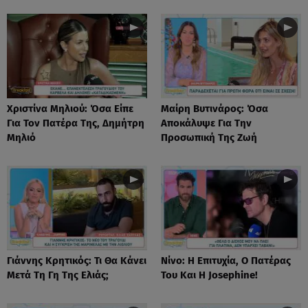
Χριστίνα Μηλιού: Όσα Είπε
Μαίρη Βυτινάρος: Όσα
Για Τον Πατέρα Της, Δημήτρη
Αποκάλυψε Για Την
Μηλιό
Προσωπική Της Ζωή
Γιάννης Κρητικός: Τι Θα Κάνει
Νίνο: Η Επιτυχία, Ο Πατέρας
Μετά Τη Γη Της Ελιάς;
Του Και Η Josephine!