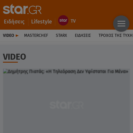
Ειδήσεις
Lifestyle
VIDEO
MASTERCHEF
STARX
ΕΙΔΉΣΕΙΣ
ΤΡΟΧΌΣ ΤΗΣ ΤΎΧΗ
VIDEO