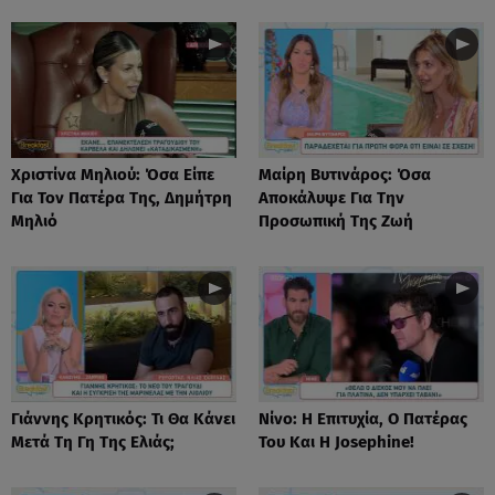
Χριστίνα Μηλιού: Όσα Είπε
Μαίρη Βυτινάρος: Όσα
Για Τον Πατέρα Της, Δημήτρη
Αποκάλυψε Για Την
Μηλιό
Προσωπική Της Ζωή
Γιάννης Κρητικός: Τι Θα Κάνει
Νίνο: Η Επιτυχία, Ο Πατέρας
Μετά Τη Γη Της Ελιάς;
Του Και Η Josephine!