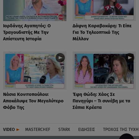
Ιορδάνης Αγαπητός: Ο
Δάφνη Καραβοκύρη: Τι Είπε
Τραγουδιστής Με Την
Για Το Τηλεοπτικό Της
Απίστευτη Ιστορία
Μέλλον
Νάσια Κονιτοπούλου:
Έφη Θώδη: Χάος Σε
Αποκάλυψε Τον Μεγαλύτερο
Πανηγύρι – Τι συνέβη με τα
Φόβο Της
Σάπια Κρέατα
VIDEO
MASTERCHEF
STARX
ΕΙΔΉΣΕΙΣ
ΤΡΟΧΌΣ ΤΗΣ ΤΎΧΗ