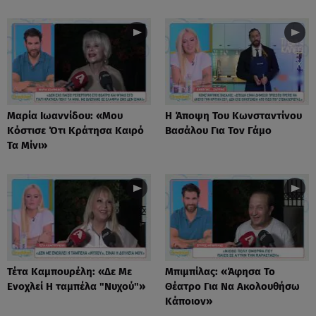
Μαρία Ιωαννίδου: «Μου
Η Άποψη Του Κωνσταντίνου
Κόστισε Ότι Κράτησα Καιρό
Βασάλου Για Τον Γάμο
Τα Μίνι»
Τέτα Καμπουρέλη: «Δε Mε
Μπιμπίλας: «Άφησα Το
Eνοχλεί H ταμπέλα "Νυχού"»
Θέατρο Για Να Ακολουθήσω
Κάποιον»