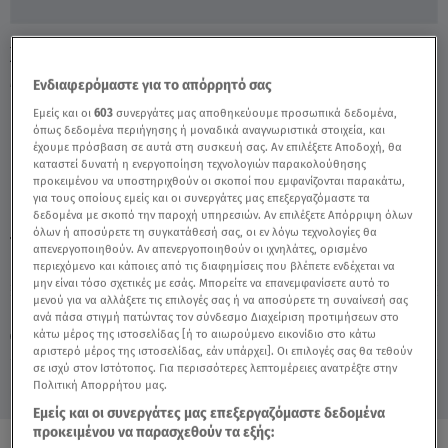
Χατζηδάκης: Το Μέλλον Στην Εκπομπή Της
Μαγγίρα - Video
Ενδιαφερόμαστε για το απόρρητό σας
Εμείς και οι
603
συνεργάτες μας αποθηκεύουμε προσωπικά δεδομένα,
όπως δεδομένα περιήγησης ή μοναδικά αναγνωριστικά στοιχεία, και
έχουμε πρόσβαση σε αυτά στη συσκευή σας. Αν επιλέξετε Αποδοχή, θα
καταστεί δυνατή η ενεργοποίηση τεχνολογιών παρακολούθησης
προκειμένου να υποστηριχθούν οι σκοποί που εμφανίζονται παρακάτω,
για τους οποίους εμείς και οι συνεργάτες μας επεξεργαζόμαστε τα
δεδομένα με σκοπό την παροχή υπηρεσιών. Αν επιλέξετε Απόρριψη όλων
όλων ή αποσύρετε τη συγκατάθεσή σας, οι εν λόγω τεχνολογίες θα
TAGS:
ΠΑΝΑΓΙΩΤΗΣ ΧΑΤΖΗΔΑΚΗΣ
BREAKFAST@STAR
απενεργοποιηθούν. Αν απενεργοποιηθούν οι ιχνηλάτες, ορισμένο
περιεχόμενο και κάποιες από τις διαφημίσεις που βλέπετε ενδέχεται να
μην είναι τόσο σχετικές με εσάς. Μπορείτε να επανεμφανίσετε αυτό το
μενού για να αλλάξετε τις επιλογές σας ή να αποσύρετε τη συναίνεσή σας
Κυριακή 9 Αυγούστου 2026
ανά πάσα στιγμή πατώντας τον σύνδεσμο Διαχείριση προτιμήσεων στο
κάτω μέρος της ιστοσελίδας [ή το αιωρούμενο εικονίδιο στο κάτω
17.05.23, 11:14
CELEBRITIES & GOSSIP ΝΕΑ
αριστερό μέρος της ιστοσελίδας, εάν υπάρχει]. Οι επιλογές σας θα τεθούν
σε ισχύ στον Ιστότοπος. Για περισσότερες λεπτομέρειες ανατρέξτε στην
Πολιτική Απορρήτου μας.
Εμείς και οι συνεργάτες μας επεξεργαζόμαστε δεδομένα
προκειμένου να παρασχεθούν τα εξής: