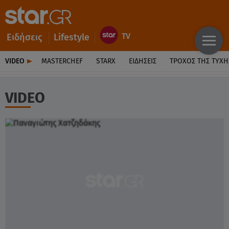
Ειδήσεις
Lifestyle
VIDEO
MASTERCHEF
STARX
ΕΙΔΉΣΕΙΣ
ΤΡΟΧΌΣ ΤΗΣ ΤΎΧΗ
VIDEO