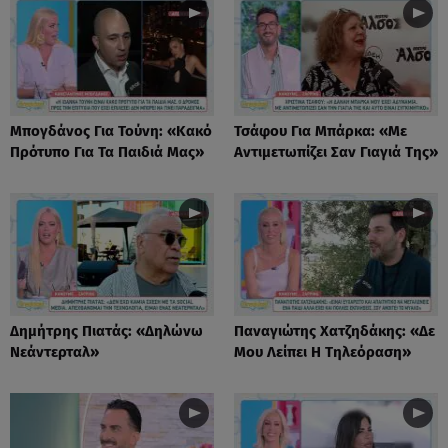
Μπογδάνος Για Τούνη: «Κακό
Τσάφου Για Μπάρκα: «Με
Πρότυπο Για Τα Παιδιά Μας»
Αντιμετωπίζει Σαν Γιαγιά Της»
Δημήτρης Πιατάς: «Δηλώνω
Παναγιώτης Χατζηδάκης: «Δε
Νεάντερταλ»
Μου Λείπει Η Τηλεόραση»