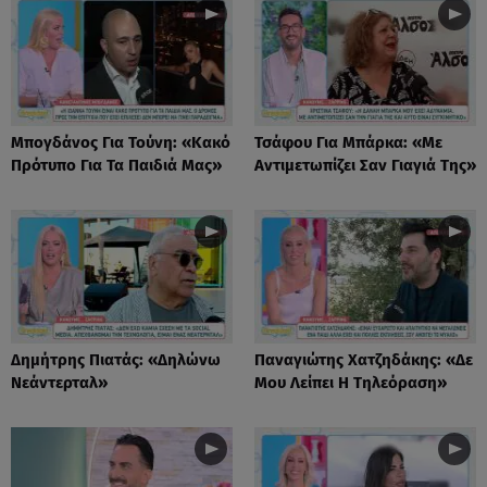
Μπογδάνος Για Τούνη: «Κακό
Τσάφου Για Μπάρκα: «Με
Πρότυπο Για Τα Παιδιά Μας»
Αντιμετωπίζει Σαν Γιαγιά Της»
Δημήτρης Πιατάς: «Δηλώνω
Παναγιώτης Χατζηδάκης: «Δε
Νεάντερταλ»
Μου Λείπει Η Τηλεόραση»