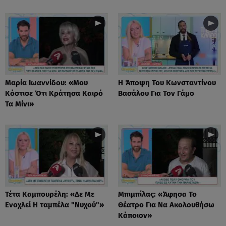
Μαρία Ιωαννίδου: «Μου
Η Άποψη Του Κωνσταντίνου
Κόστισε Ότι Κράτησα Καιρό
Βασάλου Για Τον Γάμο
Τα Μίνι»
Τέτα Καμπουρέλη: «Δε Mε
Μπιμπίλας: «Άφησα Το
Eνοχλεί H ταμπέλα "Νυχού"»
Θέατρο Για Να Ακολουθήσω
Κάποιον»