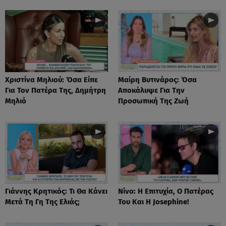
Χριστίνα Μηλιού: Όσα Είπε
Μαίρη Βυτινάρος: Όσα
Για Τον Πατέρα Της, Δημήτρη
Αποκάλυψε Για Την
Μηλιό
Προσωπική Της Ζωή
Γιάννης Κρητικός: Τι Θα Κάνει
Νίνο: Η Επιτυχία, Ο Πατέρας
Μετά Τη Γη Της Ελιάς;
Του Και Η Josephine!