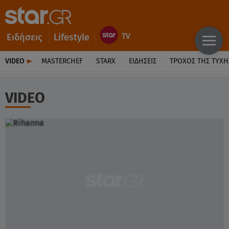
Ειδήσεις
Lifestyle
VIDEO
MASTERCHEF
STARX
ΕΙΔΉΣΕΙΣ
ΤΡΟΧΌΣ ΤΗΣ ΤΎΧΗ
VIDEO