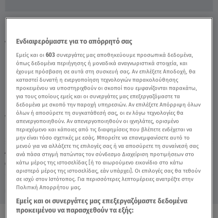
Η Rihanna Στο Καλύτερο Εξώφυλλο Της
Ζωής Της! - Video
Ενδιαφερόμαστε για το απόρρητό σας
Εμείς και οι
603
συνεργάτες μας αποθηκεύουμε προσωπικά δεδομένα,
όπως δεδομένα περιήγησης ή μοναδικά αναγνωριστικά στοιχεία, και
έχουμε πρόσβαση σε αυτά στη συσκευή σας. Αν επιλέξετε Αποδοχή, θα
καταστεί δυνατή η ενεργοποίηση τεχνολογιών παρακολούθησης
προκειμένου να υποστηριχθούν οι σκοποί που εμφανίζονται παρακάτω,
για τους οποίους εμείς και οι συνεργάτες μας επεξεργαζόμαστε τα
δεδομένα με σκοπό την παροχή υπηρεσιών. Αν επιλέξετε Απόρριψη όλων
όλων ή αποσύρετε τη συγκατάθεσή σας, οι εν λόγω τεχνολογίες θα
TAGS:
RIHANNA
απενεργοποιηθούν. Αν απενεργοποιηθούν οι ιχνηλάτες, ορισμένο
περιεχόμενο και κάποιες από τις διαφημίσεις που βλέπετε ενδέχεται να
μην είναι τόσο σχετικές με εσάς. Μπορείτε να επανεμφανίσετε αυτό το
μενού για να αλλάξετε τις επιλογές σας ή να αποσύρετε τη συναίνεσή σας
Δευτέρα 10 Αυγούστου 2026
ανά πάσα στιγμή πατώντας τον σύνδεσμο Διαχείριση προτιμήσεων στο
κάτω μέρος της ιστοσελίδας [ή το αιωρούμενο εικονίδιο στο κάτω
13.04.22, 14:45
CELEBRITIES & GOSSIP ΝΕΑ
αριστερό μέρος της ιστοσελίδας, εάν υπάρχει]. Οι επιλογές σας θα τεθούν
σε ισχύ στον Ιστότοπος. Για περισσότερες λεπτομέρειες ανατρέξτε στην
Πολιτική Απορρήτου μας.
Εμείς και οι συνεργάτες μας επεξεργαζόμαστε δεδομένα
προκειμένου να παρασχεθούν τα εξής: