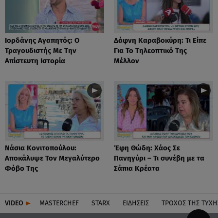
Ιορδάνης Αγαπητός: Ο
Δάφνη Καραβοκύρη: Τι Είπε
Τραγουδιστής Με Την
Για Το Τηλεοπτικό Της
Απίστευτη Ιστορία
Μέλλον
Νάσια Κονιτοπούλου:
Έφη Θώδη: Χάος Σε
Αποκάλυψε Τον Μεγαλύτερο
Πανηγύρι – Τι συνέβη με τα
Φόβο Της
Σάπια Κρέατα
VIDEO
MASTERCHEF
STARX
ΕΙΔΉΣΕΙΣ
ΤΡΟΧΌΣ ΤΗΣ ΤΎΧΗ