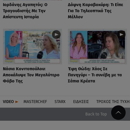
Ιορδάνης Αγαπητός: Ο
Δάφνη Καραβοκύρη: Τι Είπε
Τραγουδιστής Με Την
Για Το Τηλεοπτικό Της
Απίστευτη Ιστορία
Μέλλον
Νάσια Κονιτοπούλου:
Έφη Θώδη: Χάος Σε
Αποκάλυψε Τον Μεγαλύτερο
Πανηγύρι – Τι συνέβη με τα
Φόβο Της
Σάπια Κρέατα
VIDEO
MASTERCHEF
STARX
ΕΙΔΉΣΕΙΣ
ΤΡΟΧΌΣ ΤΗΣ ΤΎΧΗ
Back to Top