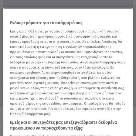
Ιωάννης Αθανασόπουλος: «Πέρασα Μια
Ενδιαφερόμαστε για το απόρρητό σας
Μορφή Κατάθλιψης» - Video
Εμείς και οι
603
συνεργάτες μας αποθηκεύουμε προσωπικά δεδομένα,
όπως δεδομένα περιήγησης ή μοναδικά αναγνωριστικά στοιχεία, και
έχουμε πρόσβαση σε αυτά στη συσκευή σας. Αν επιλέξετε Αποδοχή, θα
καταστεί δυνατή η ενεργοποίηση τεχνολογιών παρακολούθησης
προκειμένου να υποστηριχθούν οι σκοποί που εμφανίζονται παρακάτω,
για τους οποίους εμείς και οι συνεργάτες μας επεξεργαζόμαστε τα
δεδομένα με σκοπό την παροχή υπηρεσιών. Αν επιλέξετε Απόρριψη όλων
όλων ή αποσύρετε τη συγκατάθεσή σας, οι εν λόγω τεχνολογίες θα
απενεργοποιηθούν. Αν απενεργοποιηθούν οι ιχνηλάτες, ορισμένο
Κυριακή 9 Αυγούστου 2026
περιεχόμενο και κάποιες από τις διαφημίσεις που βλέπετε ενδέχεται να
22.10.21, 19:10
CELEBRITIES & GOSSIP ΝΕΑ
μην είναι τόσο σχετικές με εσάς. Μπορείτε να επανεμφανίσετε αυτό το
μενού για να αλλάξετε τις επιλογές σας ή να αποσύρετε τη συναίνεσή σας
ανά πάσα στιγμή πατώντας τον σύνδεσμο Διαχείριση προτιμήσεων στο
κάτω μέρος της ιστοσελίδας [ή το αιωρούμενο εικονίδιο στο κάτω
αριστερό μέρος της ιστοσελίδας, εάν υπάρχει]. Οι επιλογές σας θα τεθούν
σε ισχύ στον Ιστότοπος. Για περισσότερες λεπτομέρειες ανατρέξτε στην
Πολιτική Απορρήτου μας.
ΟΛΑ ΤΑ ΒΙΝΤΕΟ
Εμείς και οι συνεργάτες μας επεξεργαζόμαστε δεδομένα
προκειμένου να παρασχεθούν τα εξής: