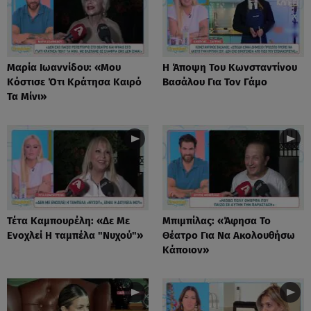
Μαρία Ιωαννίδου: «Μου
Η Άποψη Του Κωνσταντίνου
Κόστισε Ότι Κράτησα Καιρό
Βασάλου Για Τον Γάμο
Τα Μίνι»
Τέτα Καμπουρέλη: «Δε Mε
Μπιμπίλας: «Άφησα Το
Eνοχλεί H ταμπέλα "Νυχού"»
Θέατρο Για Να Ακολουθήσω
Κάποιον»