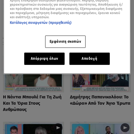
Χρήση επακριβών δεδομένων γεωεντοπισμού. Ακριβής σάρωση
χαρακτηριστικών συσκευής για αναγνώριση ταυτότητας. Αποθήκευση ή/
και πρόσβαση στα δεδομένα μιας συσκευής. Εξατομικευμένη διαφήμιση
και περιεχόμενο, μέτρηση διαφήμισης και περιεχομένου, έρευνα κοινού
και ανάπτυξη υπηρεσιών.
Κατάλογος συνεργατών (προμηθευτές)
Λόλα Νταϊφά: Η Πιο Δύσκολη
Νόνη Δούνια: «Συνεχίζω Στο
Εμφάνιση σκοπών
Στιγμή Στην Καριέρα Της
Mega News»
Απόρριψη όλων
Αποδοχή
Η Νάντια Μπουλέ Για Τη Ζωή
Δημήτρης Παπανικολάου: Το
Και Τα Όρια Στους
«Δώρο» Από Τον Άγιο Έρωτα
Ανθρώπους