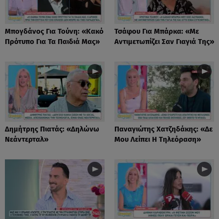
Μπογδάνος Για Τούνη: «Κακό
Τσάφου Για Μπάρκα: «Με
Πρότυπο Για Τα Παιδιά Μας»
Αντιμετωπίζει Σαν Γιαγιά Της»
Δημήτρης Πιατάς: «Δηλώνω
Παναγιώτης Χατζηδάκης: «Δε
Νεάντερταλ»
Μου Λείπει Η Τηλεόραση»