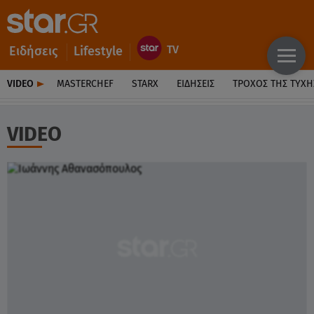
Ειδήσεις
Lifestyle
VIDEO
MASTERCHEF
STARX
ΕΙΔΉΣΕΙΣ
ΤΡΟΧΌΣ ΤΗΣ ΤΎΧΗ
VIDEO