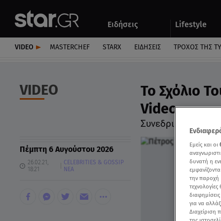
Αθλητικά
Quiz
Ειδήσεις
Lifestyle
Αυτοκίνητο
VIDEO
MASTERCHEF
STARX
ΕΙΔΉΣΕΙΣ
ΤΡΟΧΌΣ ΤΗΣ Τ
VIDEO
Το Σχόλιο Τ
Video
Συνεδριάζει το σω
Ενδιαφερό
Εμείς και οι
Πέμπτη 6 Αυγούστου 2026
αναγνωριστι
δυνατή η ε
26.02.21,
CELEBRITIES & GOSSIP
18:21
ΝΕΑ
εμφανίζοντα
την παροχή 
τεχνολογίες
διαφημίσεις
για να αλλά
Διαχείριση 
της ιστοσελί