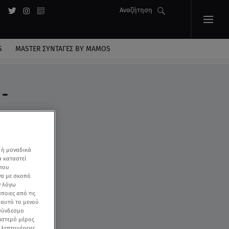
Αναζήτηση
S
MASTER ΣΥΝΤΑΓΈΣ BY MAMOS
 -
 ή μοναδικά
α καταστεί
 που
να με σκοπό
ν λόγω
ποιες από τις
ε αυτό το μενού
 σύνδεσμο
ριστερό μέρος
ς λεπτομέρειες