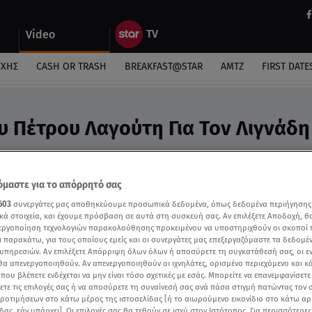
Video
ΎΧΗΣ
CASH OR TRASH
BREAKFAST@STAR
ΑΜΤΖ
FIRST DATE
ου Πέτρου Λαγούτη Για Τον Λιγνάδη
ματείο των ηθοποιών. Ραγδαίες οι εξελίξεις
μαστε για το απόρρητό σας
603
συνεργάτες μας αποθηκεύουμε προσωπικά δεδομένα, όπως δεδομένα περιήγησης
κά στοιχεία, και έχουμε πρόσβαση σε αυτά στη συσκευή σας. Αν επιλέξετε Αποδοχή, θ
νεργοποίηση τεχνολογιών παρακολούθησης προκειμένου να υποστηριχθούν οι σκοποί
ι παρακάτω, για τους οποίους εμείς και οι συνεργάτες μας επεξεργαζόμαστε τα δεδομέ
υπηρεσιών. Αν επιλέξετε Απόρριψη όλων όλων ή αποσύρετε τη συγκατάθεσή σας, οι ε
 θα απενεργοποιηθούν. Αν απενεργοποιηθούν οι ιχνηλάτες, ορισμένο περιεχόμενο και κά
 που βλέπετε ενδέχεται να μην είναι τόσο σχετικές με εσάς. Μπορείτε να επανεμφανίσετ
ξετε τις επιλογές σας ή να αποσύρετε τη συναίνεσή σας ανά πάσα στιγμή πατώντας τον
προτιμήσεων στο κάτω μέρος της ιστοσελίδας [ή το αιωρούμενο εικονίδιο στο κάτω α
δας, εάν υπάρχει]. Οι επιλογές σας θα τεθούν σε ισχύ στον Ιστότοπος. Για περισσότερε