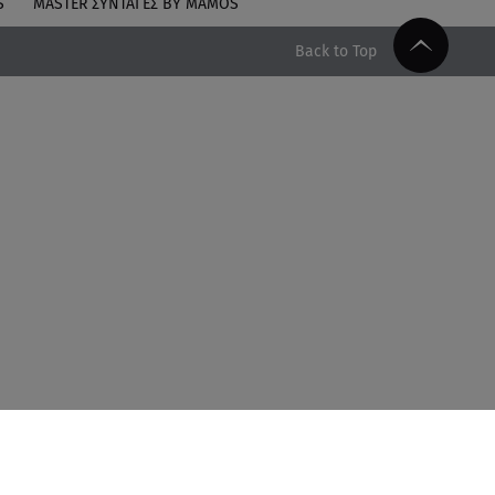
S
MASTER ΣΥΝΤΑΓΈΣ BY MAMOS
Back to Top