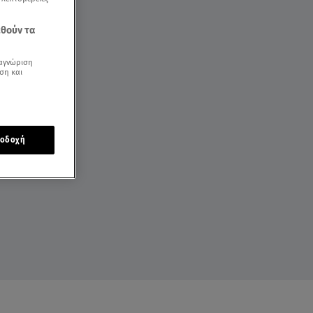
εθούν τα
αγνώριση
ση και
οδοχή