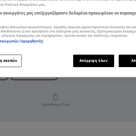
την Πολιτική Απορρήτου μας.
 οι συνεργάτες μας επεξεργαζόμαστε δεδομένα προκειμένου να παρασχ
ριβών δεδομένων γεωεντοπισμού. Ακριβής σάρωση χαρακτηριστικών συσκευής για αν
 Αποθήκευση ή/και πρόσβαση στα δεδομένα μιας συσκευής. Εξατομικευμένη διαφήμι
, μέτρηση διαφήμισης και περιεχομένου, έρευνα κοινού και ανάπτυξη υπηρεσιών.
συνεργατών (προμηθευτές)
η σκοπών
Απόρριψη όλων
Απ
ΤΗΣ
ΔΗΜΗΤΡΗΣ ΛΙΓΝΑΔΗΣ
Περισσότερα Video