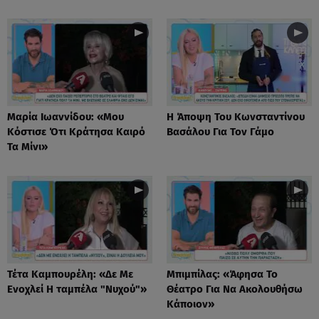
Μαρία Ιωαννίδου: «Μου
Η Άποψη Του Κωνσταντίνου
Κόστισε Ότι Κράτησα Καιρό
Βασάλου Για Τον Γάμο
Τα Μίνι»
Τέτα Καμπουρέλη: «Δε Mε
Μπιμπίλας: «Άφησα Το
Eνοχλεί H ταμπέλα "Νυχού"»
Θέατρο Για Να Ακολουθήσω
Κάποιον»