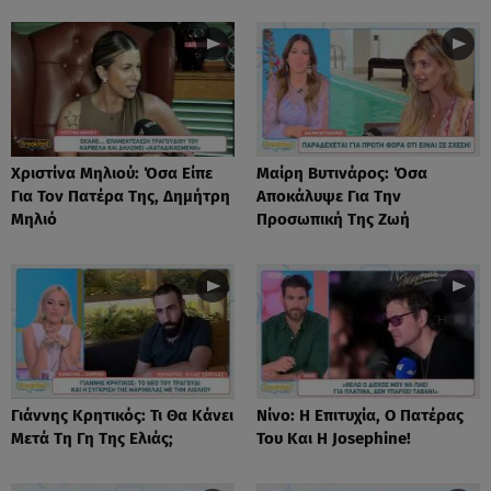
Χριστίνα Μηλιού: Όσα Είπε
Μαίρη Βυτινάρος: Όσα
Για Τον Πατέρα Της, Δημήτρη
Αποκάλυψε Για Την
Μηλιό
Προσωπική Της Ζωή
Γιάννης Κρητικός: Τι Θα Κάνει
Νίνο: Η Επιτυχία, Ο Πατέρας
Μετά Τη Γη Της Ελιάς;
Του Και Η Josephine!