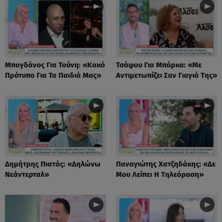
Μπογδάνος Για Τούνη: «Κακό
Τσάφου Για Μπάρκα: «Με
Πρότυπο Για Τα Παιδιά Μας»
Αντιμετωπίζει Σαν Γιαγιά Της»
Δημήτρης Πιατάς: «Δηλώνω
Παναγιώτης Χατζηδάκης: «Δε
Νεάντερταλ»
Μου Λείπει Η Τηλεόραση»