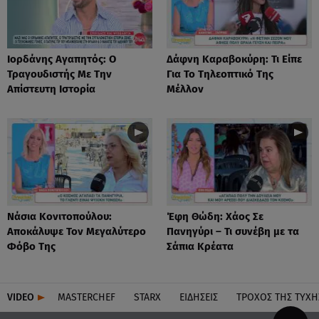
Ιορδάνης Αγαπητός: Ο
Δάφνη Καραβοκύρη: Τι Είπε
Τραγουδιστής Με Την
Για Το Τηλεοπτικό Της
Απίστευτη Ιστορία
Μέλλον
Νάσια Κονιτοπούλου:
Έφη Θώδη: Χάος Σε
Αποκάλυψε Τον Μεγαλύτερο
Πανηγύρι – Τι συνέβη με τα
Φόβο Της
Σάπια Κρέατα
VIDEO
MASTERCHEF
STARX
ΕΙΔΉΣΕΙΣ
ΤΡΟΧΌΣ ΤΗΣ ΤΎΧΗ