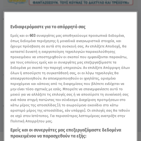
Λόλα Νταϊφά: Η Πιο Δύσκολη Στιγμή Στην
Καριέρα Της - Video
Ενδιαφερόμαστε για το απόρρητό σας
Εμείς και οι
603
συνεργάτες μας αποθηκεύουμε προσωπικά δεδομένα,
όπως δεδομένα περιήγησης ή μοναδικά αναγνωριστικά στοιχεία, και
έχουμε πρόσβαση σε αυτά στη συσκευή σας. Αν επιλέξετε Αποδοχή, θα
καταστεί δυνατή η ενεργοποίηση τεχνολογιών παρακολούθησης
προκειμένου να υποστηριχθούν οι σκοποί που εμφανίζονται παρακάτω,
για τους οποίους εμείς και οι συνεργάτες μας επεξεργαζόμαστε τα
δεδομένα με σκοπό την παροχή υπηρεσιών. Αν επιλέξετε Απόρριψη όλων
όλων ή αποσύρετε τη συγκατάθεσή σας, οι εν λόγω τεχνολογίες θα
TAGS:
ΛΟΛΑ ΝΤΑΪΦΑ
BREAKFAST@STAR
απενεργοποιηθούν. Αν απενεργοποιηθούν οι ιχνηλάτες, ορισμένο
περιεχόμενο και κάποιες από τις διαφημίσεις που βλέπετε ενδέχεται να
μην είναι τόσο σχετικές με εσάς. Μπορείτε να επανεμφανίσετε αυτό το
μενού για να αλλάξετε τις επιλογές σας ή να αποσύρετε τη συναίνεσή σας
Παρασκευή 7 Αυγούστου 2026
ανά πάσα στιγμή πατώντας τον σύνδεσμο Διαχείριση προτιμήσεων στο
κάτω μέρος της ιστοσελίδας [ή το αιωρούμενο εικονίδιο στο κάτω
03.07.26, 11:38
CELEBRITIES & GOSSIP ΝΕΑ
αριστερό μέρος της ιστοσελίδας, εάν υπάρχει]. Οι επιλογές σας θα τεθούν
σε ισχύ στον Ιστότοπος. Για περισσότερες λεπτομέρειες ανατρέξτε στην
Πολιτική Απορρήτου μας.
Εμείς και οι συνεργάτες μας επεξεργαζόμαστε δεδομένα
προκειμένου να παρασχεθούν τα εξής: