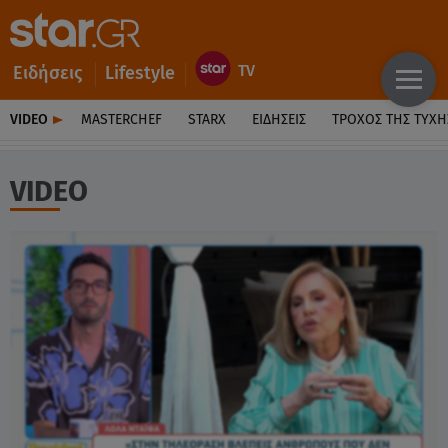
Ειδήσεις
Lifestyle
VIDEO
MASTERCHEF
STARX
ΕΙΔΉΣΕΙΣ
ΤΡΟΧΌΣ ΤΗΣ ΤΎΧΗ
VIDEO