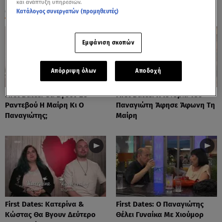
και ανάπτυξη υπηρεσιών.
ΟΛΑ ΤΑ ΒΙΝΤΕΟ
Κατάλογος συνεργατών (προμηθευτές)
Εμφάνιση σκοπών
Απόρριψη όλων
Αποδοχή
First Dates: Θα Βγουν 2ο
First Dates: Η Ιστορία Του
Ραντεβού Η Μαίρη Κι Ο
Παναγιώτη Άφησε Άφωνη Τη
Παναγιώτης;
Μαίρη
First Dates: Κατερίνα &
First Dates: Ο Παναγιώτης
Κώστας Θα Βγουν Δεύτερο
Θέλει Γυναίκα Με Χιούμορ