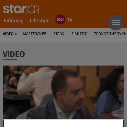
Ειδήσεις
Lifestyle
VIDEO
MASTERCHEF
STARX
ΕΙΔΉΣΕΙΣ
ΤΡΟΧΌΣ ΤΗΣ ΤΎΧΗ
VIDEO