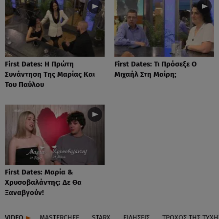
First Dates: Η Πρώτη
First Dates: Τι Πρόσεξε Ο
Συνάντηση Της Μαρίας Και
Μιχαήλ Στη Μαίρη;
Του Παύλου
First Dates: Μαρία &
Χρυσοβαλάντης: Δε Θα
Ξαναβγούν!
VIDEO
MASTERCHEF
STARX
ΕΙΔΉΣΕΙΣ
ΤΡΟΧΌΣ ΤΗΣ ΤΎΧΗ