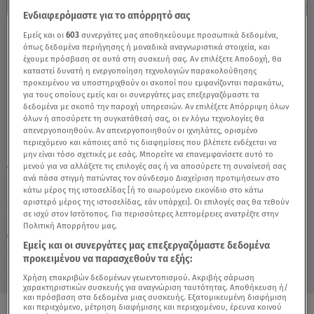
Ενδιαφερόμαστε για το απόρρητό σας
Εμείς και οι
603
συνεργάτες μας αποθηκεύουμε προσωπικά δεδομένα,
First Dates:Όταν Ο Κωνσταντίνος Πάει
όπως δεδομένα περιήγησης ή μοναδικά αναγνωριστικά στοιχεία, και
Εστιατόριο,Γίνεται Αυτό - Video
έχουμε πρόσβαση σε αυτά στη συσκευή σας. Αν επιλέξετε Αποδοχή, θα
καταστεί δυνατή η ενεργοποίηση τεχνολογιών παρακολούθησης
προκειμένου να υποστηριχθούν οι σκοποί που εμφανίζονται παρακάτω,
για τους οποίους εμείς και οι συνεργάτες μας επεξεργαζόμαστε τα
δεδομένα με σκοπό την παροχή υπηρεσιών. Αν επιλέξετε Απόρριψη όλων
όλων ή αποσύρετε τη συγκατάθεσή σας, οι εν λόγω τεχνολογίες θα
απενεργοποιηθούν. Αν απενεργοποιηθούν οι ιχνηλάτες, ορισμένο
περιεχόμενο και κάποιες από τις διαφημίσεις που βλέπετε ενδέχεται να
μην είναι τόσο σχετικές με εσάς. Μπορείτε να επανεμφανίσετε αυτό το
μενού για να αλλάξετε τις επιλογές σας ή να αποσύρετε τη συναίνεσή σας
TAGS:
FIRST DATES
ανά πάσα στιγμή πατώντας τον σύνδεσμο Διαχείριση προτιμήσεων στο
κάτω μέρος της ιστοσελίδας [ή το αιωρούμενο εικονίδιο στο κάτω
αριστερό μέρος της ιστοσελίδας, εάν υπάρχει]. Οι επιλογές σας θα τεθούν
σε ισχύ στον Ιστότοπος. Για περισσότερες λεπτομέρειες ανατρέξτε στην
Παρασκευή 7 Αυγούστου 2026
Πολιτική Απορρήτου μας.
23.10.25, 21:25
MEDIA
Εμείς και οι συνεργάτες μας επεξεργαζόμαστε δεδομένα
προκειμένου να παρασχεθούν τα εξής:
Χρήση επακριβών δεδομένων γεωεντοπισμού. Ακριβής σάρωση
χαρακτηριστικών συσκευής για αναγνώριση ταυτότητας. Αποθήκευση ή/
και πρόσβαση στα δεδομένα μιας συσκευής. Εξατομικευμένη διαφήμιση
και περιεχόμενο, μέτρηση διαφήμισης και περιεχομένου, έρευνα κοινού