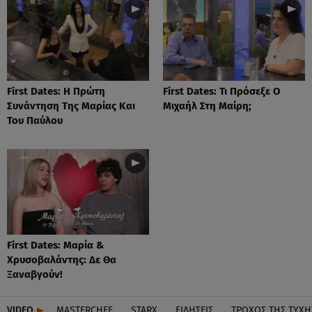
First Dates: Η Πρώτη
First Dates: Τι Πρόσεξε Ο
Συνάντηση Της Μαρίας Και
Μιχαήλ Στη Μαίρη;
Του Παύλου
First Dates: Μαρία &
Χρυσοβαλάντης: Δε Θα
Ξαναβγούν!
VIDEO
MASTERCHEF
STARX
ΕΙΔΉΣΕΙΣ
ΤΡΟΧΌΣ ΤΗΣ ΤΎΧΗ