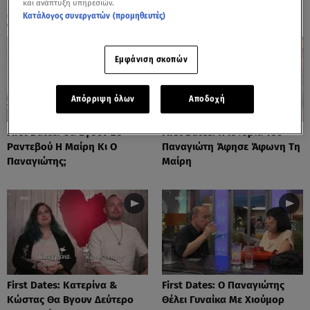
και ανάπτυξη υπηρεσιών.
ΟΛΑ ΤΑ ΒΙΝΤΕΟ
Κατάλογος συνεργατών (προμηθευτές)
Εμφάνιση σκοπών
Απόρριψη όλων
Αποδοχή
First Dates: Θα Βγουν 2ο
First Dates: Η Ιστορία Του
Ραντεβού Η Μαίρη Κι Ο
Παναγιώτη Άφησε Άφωνη Τη
Παναγιώτης;
Μαίρη
First Dates: Κατερίνα &
First Dates: Ο Παναγιώτης
Κώστας Θα Βγουν Δεύτερο
Θέλει Γυναίκα Με Χιούμορ