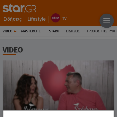
Ειδήσεις
Lifestyle
VIDEO
MASTERCHEF
STARX
ΕΙΔΉΣΕΙΣ
ΤΡΟΧΌΣ ΤΗΣ ΤΎΧΗ
VIDEO