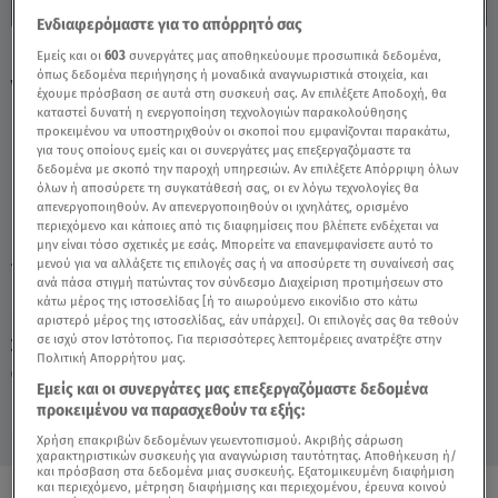
Ενδιαφερόμαστε για το απόρρητό σας
Εμείς και οι
603
συνεργάτες μας αποθηκεύουμε προσωπικά δεδομένα,
First Dates: Δεν Τους Βγήκε Το Ερωτικό... -
όπως δεδομένα περιήγησης ή μοναδικά αναγνωριστικά στοιχεία, και
Video
έχουμε πρόσβαση σε αυτά στη συσκευή σας. Αν επιλέξετε Αποδοχή, θα
καταστεί δυνατή η ενεργοποίηση τεχνολογιών παρακολούθησης
προκειμένου να υποστηριχθούν οι σκοποί που εμφανίζονται παρακάτω,
για τους οποίους εμείς και οι συνεργάτες μας επεξεργαζόμαστε τα
δεδομένα με σκοπό την παροχή υπηρεσιών. Αν επιλέξετε Απόρριψη όλων
όλων ή αποσύρετε τη συγκατάθεσή σας, οι εν λόγω τεχνολογίες θα
απενεργοποιηθούν. Αν απενεργοποιηθούν οι ιχνηλάτες, ορισμένο
περιεχόμενο και κάποιες από τις διαφημίσεις που βλέπετε ενδέχεται να
μην είναι τόσο σχετικές με εσάς. Μπορείτε να επανεμφανίσετε αυτό το
μενού για να αλλάξετε τις επιλογές σας ή να αποσύρετε τη συναίνεσή σας
TAGS:
FIRST DATES
ανά πάσα στιγμή πατώντας τον σύνδεσμο Διαχείριση προτιμήσεων στο
κάτω μέρος της ιστοσελίδας [ή το αιωρούμενο εικονίδιο στο κάτω
αριστερό μέρος της ιστοσελίδας, εάν υπάρχει]. Οι επιλογές σας θα τεθούν
σε ισχύ στον Ιστότοπος. Για περισσότερες λεπτομέρειες ανατρέξτε στην
Σάββατο 8 Αυγούστου 2026
Πολιτική Απορρήτου μας.
05.07.23, 00:22
MEDIA
Εμείς και οι συνεργάτες μας επεξεργαζόμαστε δεδομένα
προκειμένου να παρασχεθούν τα εξής:
Χρήση επακριβών δεδομένων γεωεντοπισμού. Ακριβής σάρωση
χαρακτηριστικών συσκευής για αναγνώριση ταυτότητας. Αποθήκευση ή/
και πρόσβαση στα δεδομένα μιας συσκευής. Εξατομικευμένη διαφήμιση
και περιεχόμενο, μέτρηση διαφήμισης και περιεχομένου, έρευνα κοινού