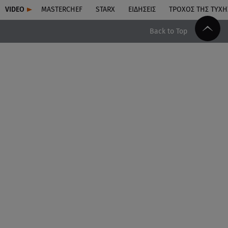
VIDEO
MASTERCHEF
STARX
ΕΙΔΉΣΕΙΣ
ΤΡΟΧΌΣ ΤΗΣ ΤΎΧΗ
Back to Top