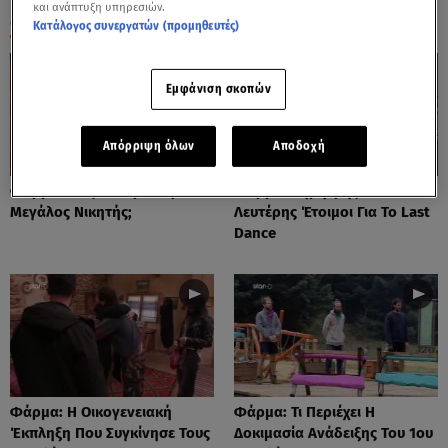
και ανάπτυξη υπηρεσιών.
ΟΛΑ ΤΑ ΒΙΝΤΕΟ
Κατάλογος συνεργατών (προμηθευτές)
Εμφάνιση σκοπών
Απόρριψη όλων
Αποδοχή
Φάρμα: Πώς Θα Προκύψει Ο
Φάρμα: Δημήτρης Και
Μεγάλος Νικητής;
Λευτέρης Έτοιμοι Για Το Last
Dance
Φάρμα: Η Οικογενειακή
Φάρμα: Τι Περιέχει Η
Έκπληξη Που Συγκίνησε Τους
Δοκιμασία Ανάδειξης Του 1ου