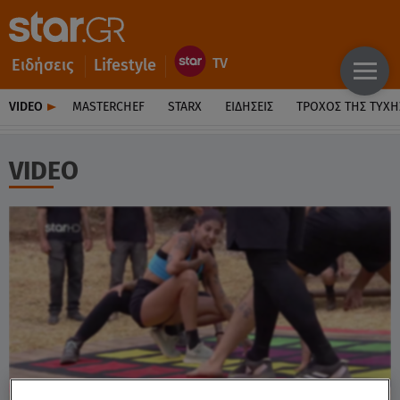
Ειδήσεις
Lifestyle
VIDEO
MASTERCHEF
STARX
ΕΙΔΉΣΕΙΣ
ΤΡΟΧΌΣ ΤΗΣ ΤΎΧΗ
VIDEO