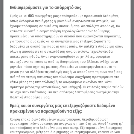
Ενδιαφερόμαστε για το απόρρητό σας
Φάρμα: Οι «Γαλάζιοι» Κέρδισαν Ξανά Τις
Εμείς και οι
603
συνεργάτες μας αποθηκεύουμε προσωπικά δεδομένα,
όπως δεδομένα περιήγησης ή μοναδικά αναγνωριστικά στοιχεία, και
Προμήθειες - Video
έχουμε πρόσβαση σε αυτά στη συσκευή σας. Αν επιλέξετε Αποδοχή, θα
καταστεί δυνατή η ενεργοποίηση τεχνολογιών παρακολούθησης
προκειμένου να υποστηριχθούν οι σκοποί που εμφανίζονται παρακάτω,
για τους οποίους εμείς και οι συνεργάτες μας επεξεργαζόμαστε τα
δεδομένα με σκοπό την παροχή υπηρεσιών. Αν επιλέξετε Απόρριψη όλων
όλων ή αποσύρετε τη συγκατάθεσή σας, οι εν λόγω τεχνολογίες θα
απενεργοποιηθούν. Αν απενεργοποιηθούν οι ιχνηλάτες, ορισμένο
περιεχόμενο και κάποιες από τις διαφημίσεις που βλέπετε ενδέχεται να
μην είναι τόσο σχετικές με εσάς. Μπορείτε να επανεμφανίσετε αυτό το
μενού για να αλλάξετε τις επιλογές σας ή να αποσύρετε τη συναίνεσή σας
TAGS:
ΦΑΡΜΑ
ανά πάσα στιγμή πατώντας τον σύνδεσμο Διαχείριση προτιμήσεων στο
κάτω μέρος της ιστοσελίδας [ή το αιωρούμενο εικονίδιο στο κάτω
αριστερό μέρος της ιστοσελίδας, εάν υπάρχει]. Οι επιλογές σας θα τεθούν
σε ισχύ στον Ιστότοπος. Για περισσότερες λεπτομέρειες ανατρέξτε στην
Κυριακή 9 Αυγούστου 2026
Πολιτική Απορρήτου μας.
06.10.25, 21:55
MEDIA
Εμείς και οι συνεργάτες μας επεξεργαζόμαστε δεδομένα
προκειμένου να παρασχεθούν τα εξής:
Χρήση επακριβών δεδομένων γεωεντοπισμού. Ακριβής σάρωση
χαρακτηριστικών συσκευής για αναγνώριση ταυτότητας. Αποθήκευση ή/
και πρόσβαση στα δεδομένα μιας συσκευής. Εξατομικευμένη διαφήμιση
και περιεχόμενο, μέτρηση διαφήμισης και περιεχομένου, έρευνα κοινού