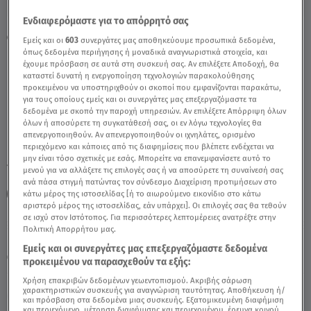
Ενδιαφερόμαστε για το απόρρητό σας
Φάρμα: Ο Samy Προειδοποιεί Τον Παύλο
Εμείς και οι
603
συνεργάτες μας αποθηκεύουμε προσωπικά δεδομένα,
όπως δεδομένα περιήγησης ή μοναδικά αναγνωριστικά στοιχεία, και
Για Την Καλλιόπη - Video
έχουμε πρόσβαση σε αυτά στη συσκευή σας. Αν επιλέξετε Αποδοχή, θα
καταστεί δυνατή η ενεργοποίηση τεχνολογιών παρακολούθησης
προκειμένου να υποστηριχθούν οι σκοποί που εμφανίζονται παρακάτω,
για τους οποίους εμείς και οι συνεργάτες μας επεξεργαζόμαστε τα
δεδομένα με σκοπό την παροχή υπηρεσιών. Αν επιλέξετε Απόρριψη όλων
όλων ή αποσύρετε τη συγκατάθεσή σας, οι εν λόγω τεχνολογίες θα
απενεργοποιηθούν. Αν απενεργοποιηθούν οι ιχνηλάτες, ορισμένο
περιεχόμενο και κάποιες από τις διαφημίσεις που βλέπετε ενδέχεται να
μην είναι τόσο σχετικές με εσάς. Μπορείτε να επανεμφανίσετε αυτό το
TAGS:
ΦΑΡΜΑ
ΦΑΡΜΑ SAMY
ΦΑΡΜΑ ΠΑΥΛΟΣ
μενού για να αλλάξετε τις επιλογές σας ή να αποσύρετε τη συναίνεσή σας
ανά πάσα στιγμή πατώντας τον σύνδεσμο Διαχείριση προτιμήσεων στο
ΦΑΡΜΑ ΚΑΛΛΙΟΠΗ
κάτω μέρος της ιστοσελίδας [ή το αιωρούμενο εικονίδιο στο κάτω
αριστερό μέρος της ιστοσελίδας, εάν υπάρχει]. Οι επιλογές σας θα τεθούν
σε ισχύ στον Ιστότοπος. Για περισσότερες λεπτομέρειες ανατρέξτε στην
Πολιτική Απορρήτου μας.
Πέμπτη 6 Αυγούστου 2026
Εμείς και οι συνεργάτες μας επεξεργαζόμαστε δεδομένα
23.10.24, 21:10
MEDIA
προκειμένου να παρασχεθούν τα εξής:
Χρήση επακριβών δεδομένων γεωεντοπισμού. Ακριβής σάρωση
χαρακτηριστικών συσκευής για αναγνώριση ταυτότητας. Αποθήκευση ή/
και πρόσβαση στα δεδομένα μιας συσκευής. Εξατομικευμένη διαφήμιση
και περιεχόμενο, μέτρηση διαφήμισης και περιεχομένου, έρευνα κοινού