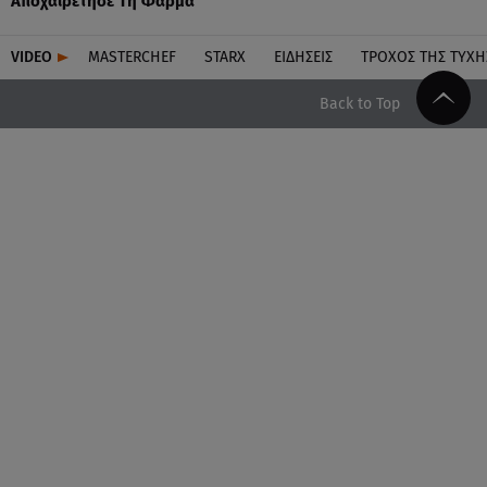
Αποχαιρέτησε Τη Φάρμα
VIDEO
MASTERCHEF
STARX
ΕΙΔΉΣΕΙΣ
ΤΡΟΧΌΣ ΤΗΣ ΤΎΧΗ
Back to Top