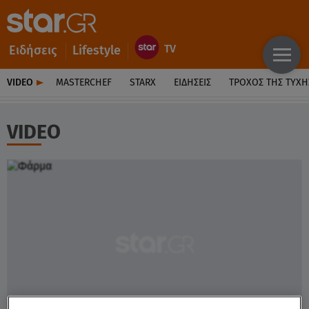
Ειδήσεις
Lifestyle
VIDEO
MASTERCHEF
STARX
ΕΙΔΉΣΕΙΣ
ΤΡΟΧΌΣ ΤΗΣ ΤΎΧΗ
VIDEO