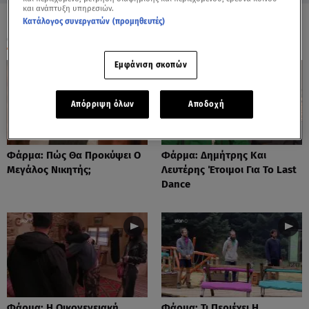
και ανάπτυξη υπηρεσιών.
Κατάλογος συνεργατών (προμηθευτές)
ΟΛΑ ΤΑ ΒΙΝΤΕΟ
Εμφάνιση σκοπών
Απόρριψη όλων
Αποδοχή
Φάρμα: Πώς Θα Προκύψει Ο
Φάρμα: Δημήτρης Και
Μεγάλος Νικητής;
Λευτέρης Έτοιμοι Για Το Last
Dance
Φάρμα: Η Οικογενειακή
Φάρμα: Τι Περιέχει Η