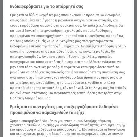
Ενδιαφερόμαστε για το απόρρητό σας
Εμείς και οι
603
συνεργάτες μας αποθηκεύουμε προσωπικά δεδομένα,
Φάρμα: Αυτοί Είναι Οι Μονομάχοι! - Video
όπως δεδομένα περιήγησης ή μοναδικά αναγνωριστικά στοιχεία, και
έχουμε πρόσβαση σε αυτά στη συσκευή σας. Αν επιλέξετε Αποδοχή, θα
καταστεί δυνατή η ενεργοποίηση τεχνολογιών παρακολούθησης
προκειμένου να υποστηριχθούν οι σκοποί που εμφανίζονται παρακάτω,
για τους οποίους εμείς και οι συνεργάτες μας επεξεργαζόμαστε τα
δεδομένα με σκοπό την παροχή υπηρεσιών. Αν επιλέξετε Απόρριψη όλων
όλων ή αποσύρετε τη συγκατάθεσή σας, οι εν λόγω τεχνολογίες θα
απενεργοποιηθούν. Αν απενεργοποιηθούν οι ιχνηλάτες, ορισμένο
περιεχόμενο και κάποιες από τις διαφημίσεις που βλέπετε ενδέχεται να
TAGS:
ΦΑΡΜΑ
μην είναι τόσο σχετικές με εσάς. Μπορείτε να επανεμφανίσετε αυτό το
μενού για να αλλάξετε τις επιλογές σας ή να αποσύρετε τη συναίνεσή σας
ανά πάσα στιγμή πατώντας τον σύνδεσμο Διαχείριση προτιμήσεων στο
κάτω μέρος της ιστοσελίδας [ή το αιωρούμενο εικονίδιο στο κάτω
Δευτέρα 10 Αυγούστου 2026
αριστερό μέρος της ιστοσελίδας, εάν υπάρχει]. Οι επιλογές σας θα τεθούν
σε ισχύ στον Ιστότοπος. Για περισσότερες λεπτομέρειες ανατρέξτε στην
06.12.23, 23:12
MEDIA
Πολιτική Απορρήτου μας.
Εμείς και οι συνεργάτες μας επεξεργαζόμαστε δεδομένα
προκειμένου να παρασχεθούν τα εξής:
Χρήση επακριβών δεδομένων γεωεντοπισμού. Ακριβής σάρωση
χαρακτηριστικών συσκευής για αναγνώριση ταυτότητας. Αποθήκευση ή/
και πρόσβαση στα δεδομένα μιας συσκευής. Εξατομικευμένη διαφήμιση
και περιεχόμενο, μέτρηση διαφήμισης και περιεχομένου, έρευνα κοινού
ΟΛΑ ΤΑ ΒΙΝΤΕΟ