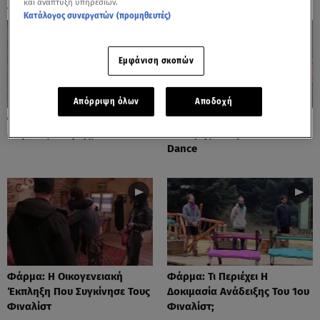
και ανάπτυξη υπηρεσιών.
Κατάλογος συνεργατών (προμηθευτές)
Εμφάνιση σκοπών
Απόρριψη όλων
Αποδοχή
Φάρμα: Πώς Θα Προκύψει Ο
Φάρμα: Δημήτρης Και
Μεγάλος Νικητής;
Λευτέρης Έτοιμοι Για Το Last
Dance
Φάρμα: Η Οικογενειακή
Φάρμα: Τι Περιέχει Η
Έκπληξη Που Συγκίνησε Τους
Δοκιμασία Ανάδειξης Του 1ου
Φιναλίστ
Φιναλίστ;