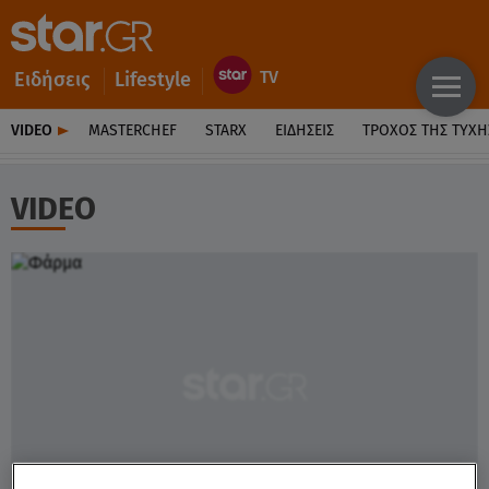
Ειδήσεις
Lifestyle
VIDEO
MASTERCHEF
STARX
ΕΙΔΉΣΕΙΣ
ΤΡΟΧΌΣ ΤΗΣ ΤΎΧΗ
VIDEO