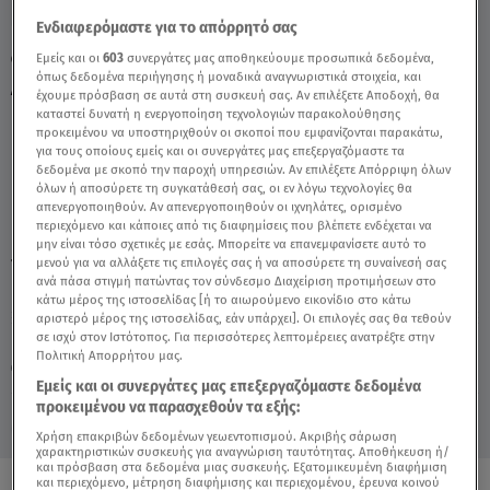
Ενδιαφερόμαστε για το απόρρητό σας
Φάρμα: Χαμός Στη Γαλάζια Ομάδα - Έστησε
Εμείς και οι
603
συνεργάτες μας αποθηκεύουμε προσωπικά δεδομένα,
όπως δεδομένα περιήγησης ή μοναδικά αναγνωριστικά στοιχεία, και
Αφτί Η Αντωνία - Video
έχουμε πρόσβαση σε αυτά στη συσκευή σας. Αν επιλέξετε Αποδοχή, θα
καταστεί δυνατή η ενεργοποίηση τεχνολογιών παρακολούθησης
προκειμένου να υποστηριχθούν οι σκοποί που εμφανίζονται παρακάτω,
για τους οποίους εμείς και οι συνεργάτες μας επεξεργαζόμαστε τα
δεδομένα με σκοπό την παροχή υπηρεσιών. Αν επιλέξετε Απόρριψη όλων
όλων ή αποσύρετε τη συγκατάθεσή σας, οι εν λόγω τεχνολογίες θα
απενεργοποιηθούν. Αν απενεργοποιηθούν οι ιχνηλάτες, ορισμένο
περιεχόμενο και κάποιες από τις διαφημίσεις που βλέπετε ενδέχεται να
μην είναι τόσο σχετικές με εσάς. Μπορείτε να επανεμφανίσετε αυτό το
μενού για να αλλάξετε τις επιλογές σας ή να αποσύρετε τη συναίνεσή σας
TAGS:
ΦΑΡΜΑ
ΦΑΡΜΑ ΑΝΤΩΝΙΑ
ανά πάσα στιγμή πατώντας τον σύνδεσμο Διαχείριση προτιμήσεων στο
κάτω μέρος της ιστοσελίδας [ή το αιωρούμενο εικονίδιο στο κάτω
αριστερό μέρος της ιστοσελίδας, εάν υπάρχει]. Οι επιλογές σας θα τεθούν
σε ισχύ στον Ιστότοπος. Για περισσότερες λεπτομέρειες ανατρέξτε στην
Κυριακή 9 Αυγούστου 2026
Πολιτική Απορρήτου μας.
27.11.23, 22:23
MEDIA
Εμείς και οι συνεργάτες μας επεξεργαζόμαστε δεδομένα
προκειμένου να παρασχεθούν τα εξής:
Χρήση επακριβών δεδομένων γεωεντοπισμού. Ακριβής σάρωση
χαρακτηριστικών συσκευής για αναγνώριση ταυτότητας. Αποθήκευση ή/
και πρόσβαση στα δεδομένα μιας συσκευής. Εξατομικευμένη διαφήμιση
και περιεχόμενο, μέτρηση διαφήμισης και περιεχομένου, έρευνα κοινού