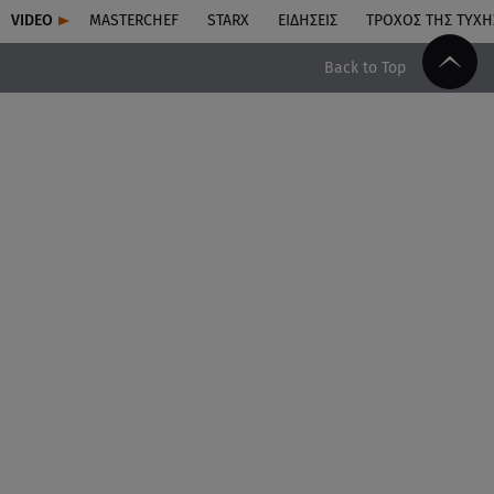
VIDEO
MASTERCHEF
STARX
ΕΙΔΉΣΕΙΣ
ΤΡΟΧΌΣ ΤΗΣ ΤΎΧΗ
Back to Top