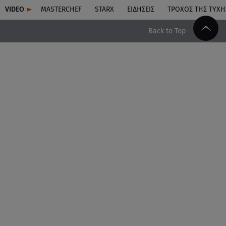
VIDEO
MASTERCHEF
STARX
ΕΙΔΉΣΕΙΣ
ΤΡΟΧΌΣ ΤΗΣ ΤΎΧΗ
Back to Top