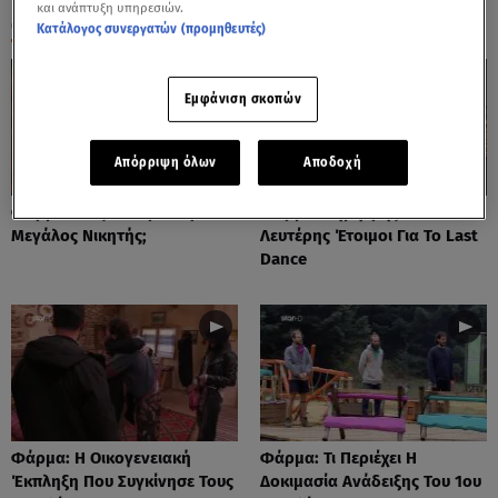
και ανάπτυξη υπηρεσιών.
ΟΛΑ ΤΑ ΒΙΝΤΕΟ
Κατάλογος συνεργατών (προμηθευτές)
Εμφάνιση σκοπών
Απόρριψη όλων
Αποδοχή
Φάρμα: Πώς Θα Προκύψει Ο
Φάρμα: Δημήτρης Και
Μεγάλος Νικητής;
Λευτέρης Έτοιμοι Για Το Last
Dance
Φάρμα: Η Οικογενειακή
Φάρμα: Τι Περιέχει Η
Έκπληξη Που Συγκίνησε Τους
Δοκιμασία Ανάδειξης Του 1ου