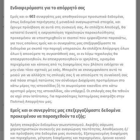
Ενδιαφερόμαστε για το απόρρητό σας
Φάρμα: Η Αποχώρηση Της Γωγώς Φέρνει
Εμείς και οι
603
συνεργάτες μας αποθηκεύουμε προσωπικά δεδομένα,
όπως δεδομένα περιήγησης ή μοναδικά αναγνωριστικά στοιχεία, και
Αναταράξεις - Video
έχουμε πρόσβαση σε αυτά στη συσκευή σας. Αν επιλέξετε Αποδοχή, θα
καταστεί δυνατή η ενεργοποίηση τεχνολογιών παρακολούθησης
προκειμένου να υποστηριχθούν οι σκοποί που εμφανίζονται παρακάτω,
για τους οποίους εμείς και οι συνεργάτες μας επεξεργαζόμαστε τα
δεδομένα με σκοπό την παροχή υπηρεσιών. Αν επιλέξετε Απόρριψη όλων
όλων ή αποσύρετε τη συγκατάθεσή σας, οι εν λόγω τεχνολογίες θα
απενεργοποιηθούν. Αν απενεργοποιηθούν οι ιχνηλάτες, ορισμένο
περιεχόμενο και κάποιες από τις διαφημίσεις που βλέπετε ενδέχεται να
μην είναι τόσο σχετικές με εσάς. Μπορείτε να επανεμφανίσετε αυτό το
μενού για να αλλάξετε τις επιλογές σας ή να αποσύρετε τη συναίνεσή σας
TAGS:
ΦΑΡΜΑ
ΓΕΩΡΓΙΑ ΦΑΡΜΑ
ανά πάσα στιγμή πατώντας τον σύνδεσμο Διαχείριση προτιμήσεων στο
κάτω μέρος της ιστοσελίδας [ή το αιωρούμενο εικονίδιο στο κάτω
αριστερό μέρος της ιστοσελίδας, εάν υπάρχει]. Οι επιλογές σας θα τεθούν
σε ισχύ στον Ιστότοπος. Για περισσότερες λεπτομέρειες ανατρέξτε στην
Παρασκευή 7 Αυγούστου 2026
Πολιτική Απορρήτου μας.
09.11.23, 23:13
MEDIA
Εμείς και οι συνεργάτες μας επεξεργαζόμαστε δεδομένα
προκειμένου να παρασχεθούν τα εξής:
Χρήση επακριβών δεδομένων γεωεντοπισμού. Ακριβής σάρωση
χαρακτηριστικών συσκευής για αναγνώριση ταυτότητας. Αποθήκευση ή/
και πρόσβαση στα δεδομένα μιας συσκευής. Εξατομικευμένη διαφήμιση
και περιεχόμενο, μέτρηση διαφήμισης και περιεχομένου, έρευνα κοινού